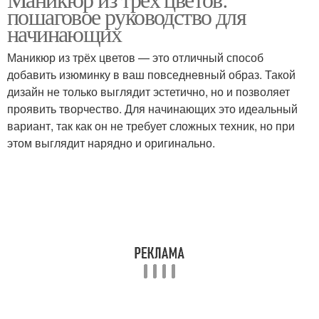
Нежный маникюр
Французский маникюр
пошаговое руководство для
начинающих
Маникюр из трёх цветов — это отличный способ
добавить изюминку в ваш повседневный образ. Такой
Глиттер в маникюре
Красивый маникюр
дизайн не только выглядит эстетично, но и позволяет
проявить творчество. Для начинающих это идеальный
вариант, так как он не требует сложных техник, но при
этом выглядит нарядно и оригинально.
Подготовка к маникюр