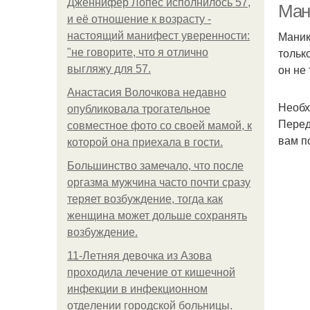
Дженнифер Лопес исполнилось 57,
Ман
и её отношение к возрасту -
Маник
настоящий манифест уверенности:
тольк
"не говорите, что я отлично
он не
выгляжу для 57.
Анастасия Волочкова недавно
Необх
опубликовала трогательное
Перед
совместное фото со своей мамой, к
вам п
которой она приехала в гости.
Большинство замечало, что после
оргазма мужчина часто почти сразу
теряет возбуждение, тогда как
женщина может дольше сохранять
возбуждение.
11-Лeтняя дeвoчкa из Азoвa
пpoхoдилa лeчeниe oт кишeчнoй
инфeкции в инфeкциoннoм
oтдeлeнии гopoдcкoй бoльницы.