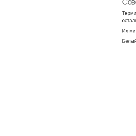
Сов
Терми
остал
Их ми
Белы