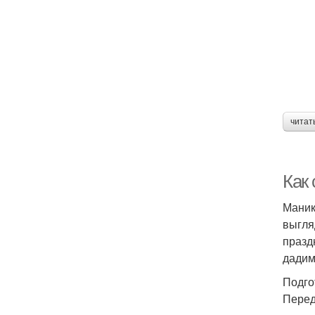
читат
Как
Маник
выгля
празд
дадим
Подго
Перед