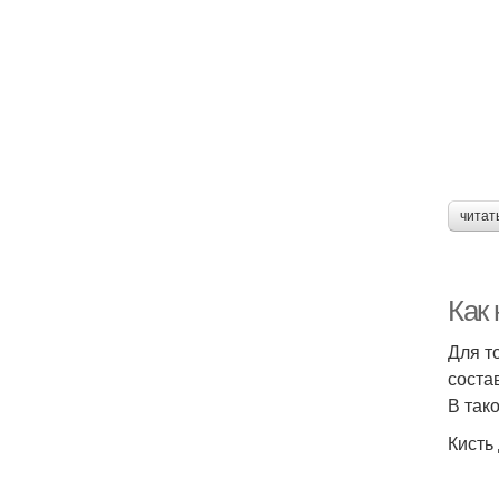
читат
Как 
Для т
соста
В так
Кисть