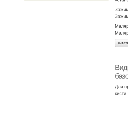
Зажи
Зажим
Маляр
Маляр
читат
Вид
баз
Для п
кисти