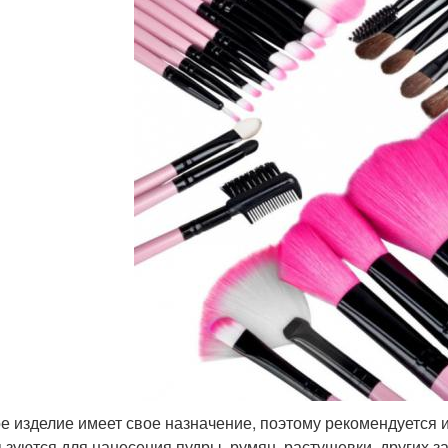
е изделие имеет свое назначение, поэтому рекомендуется и
ьзуются для нанесения пудры, румян, растушевки, других за