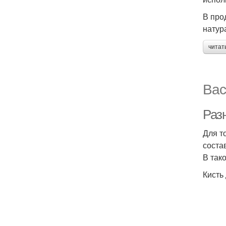
В про
натур
читат
Вас
Раз
Для т
соста
В так
Кисть