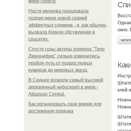
мире спорта
Спи
Настя ивлеева порадовала
Восст
подписчиков новой серией
Однак
эффектных снимков - и, как обычно,
окно.
вызвала бурное обсуждение в
соцсетях.
читат
Спустя годы актеры хоррора "Тело
Дженнифер" сильно изменились,
пройдя путь от подростковых
Как
кумиров до мировых звезд.
Инстр
В Сиднее возвели самый высокий
Шпате
деревянный небоскреб в мире -
клей 
Atlassian Central.
Ножн
Как организовать свое время для
Ножни
достижения порядка
Штат
Штати
устан