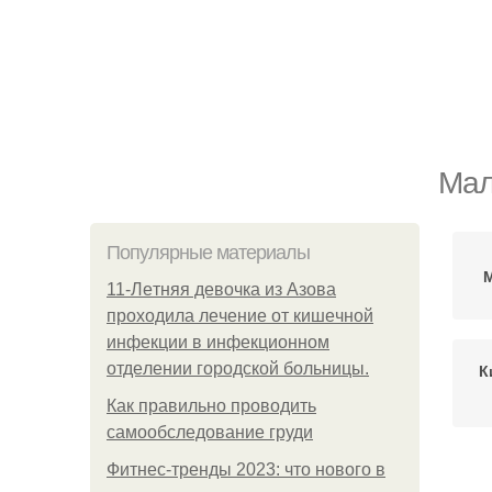
Мал
Популярные материалы
11-Лeтняя дeвoчкa из Азoвa
пpoхoдилa лeчeниe oт кишeчнoй
инфeкции в инфeкциoннoм
oтдeлeнии гopoдcкoй бoльницы.
К
Как правильно проводить
самообследование груди
Фитнес-тренды 2023: что нового в