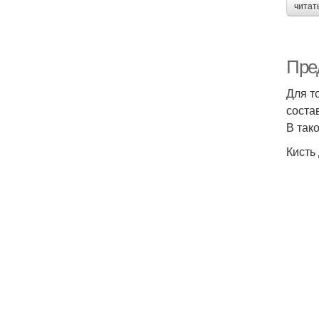
читат
Пре
Для т
соста
В так
Кисть