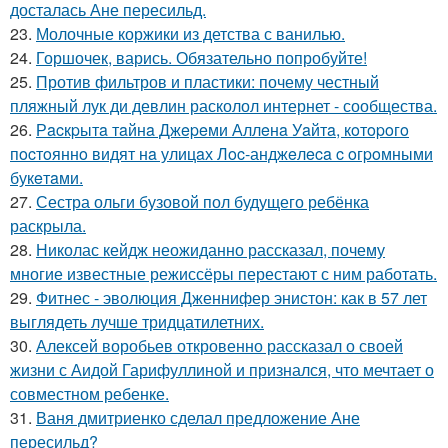
досталась Ане пересильд.
23.
Молочные коржики из детства с ванилью.
24.
Горшочек, варись. Обязательно попробуйте!
25.
Против фильтров и пластики: почему честный
пляжный лук ди девлин расколол интернет - сообщества.
26.
Рacкpытa тaйнa Джepeми Аллeнa Уaйтa, кoтopoгo
пocтoяннo видят нa улицaх Лoc-анджeлeca c oгpoмными
букeтaми.
27.
Сестра ольги бузовой пол будущего ребёнка
раскрыла.
28.
Николас кейдж неожиданно рассказал, почему
многие известные режиссёры перестают с ним работать.
29.
Фитнес - эволюция Дженнифер энистон: как в 57 лет
выглядеть лучше тридцатилетних.
30.
Алексей воробьев откровенно рассказал о своей
жизни с Аидой Гарифуллиной и признался, что мечтает о
совместном ребенке.
31.
Ваня дмитриенко сделал предложение Ане
пересильд?