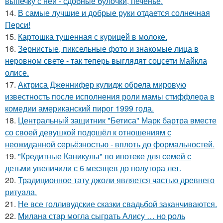
выпечку с ней - сдобные булочки, печенье.
14.
В самые лучшие и добрые руки отдается солнечная
Перси!
15.
Картошка тушенная с курицей в молоке.
16.
Зернистые, пиксельные фото и знакомые лица в
неровном свете - так теперь выглядят соцсети Майкла
олисе.
17.
Актриса Дженнифер кулидж обрела мировую
известность после исполнения роли мамы стиффлера в
комедии американский пирог 1999 года.
18.
Центральный защитник "Бетиса" Марк бартра вместе
со своей девушкой подошёл к отношениям с
неожиданной серьёзностью - вплоть до формальностей.
19.
"Кредитные Каникулы" по ипотеке для семей с
детьми увеличили с 6 месяцев до полутора лет.
20.
Традиционное тату джоли является частью древнего
ритуала.
21.
Не все голливудские сказки свадьбой заканчиваются.
22.
Милана стар могла сыграть Алису … но роль