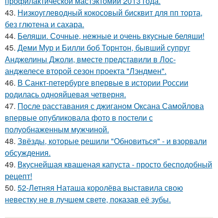
профилактической мастэктомии 2013 года.
43.
Низкоуглеводный кокосовый бисквит для пп торта,
без глютена и сахара.
44.
Беляши. Сочные, нежные и очень вкусные беляши!
45.
Деми Мур и Билли боб Торнтон, бывший супруг
Анджелины Джоли, вместе представили в Лос-
анджелесе второй сезон проекта "Лэндмен".
46.
В Санкт-петербурге впервые в истории России
родилась однояйцевая четверня.
47.
После расставания с джиганом Оксана Самойлова
впервые опубликовала фото в постели с
полуобнаженным мужчиной.
48.
Звёзды, которые решили "Обновиться" - и взорвали
обсуждения.
49.
Вкуснейшая квашеная капуста - просто бесподобный
рецепт!
50.
52-Летняя Наташа королёва выставила свою
невестку не в лучшем свете, показав её зубы.