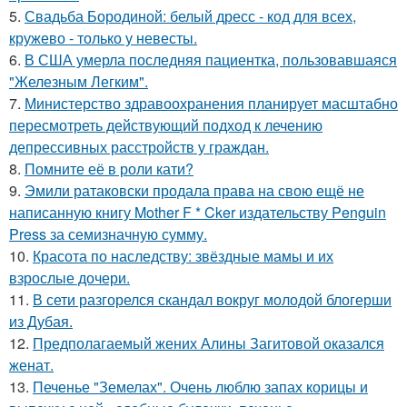
5.
Свадьба Бородиной: белый дресс - код для всех,
кружево - только у невесты.
6.
В США умерла последняя пациентка, пользовавшаяся
"Железным Легким".
7.
Министерство здравоохранения планирует масштабно
пересмотреть действующий подход к лечению
депрессивных расстройств у граждан.
8.
Помните её в роли кати?
9.
Эмили ратаковски продала права на свою ещё не
написанную книгу Mother F * Cker издательству Penguin
Press за семизначную сумму.
10.
Красота по наследству: звёздные мамы и их
взрослые дочери.
11.
В сети разгорелся скандал вокруг молодой блогерши
из Дубая.
12.
Предполагаемый жених Алины Загитовой оказался
женат.
13.
Печенье "Земелах". Очень люблю запах корицы и