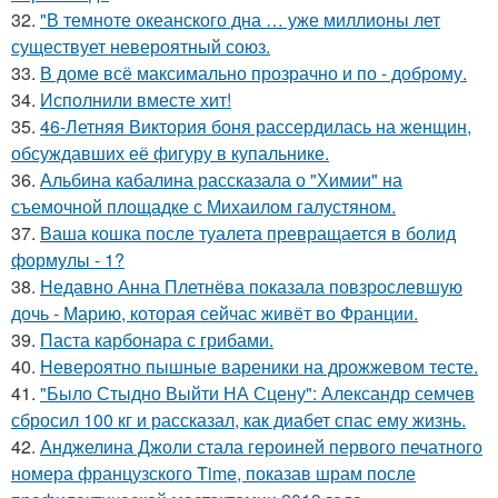
32.
"В темноте океанского дна … уже миллионы лет
существует невероятный союз.
33.
В доме всё максимально прозрачно и по - доброму.
34.
Исполнили вместе хит!
35.
46-Летняя Виктория боня рассердилась на женщин,
обсуждавших её фигуру в купальнике.
36.
Альбина кабалина рассказала о "Химии" на
съемочной площадке с Михаилом галустяном.
37.
Ваша кошка после туалета превращается в болид
формулы - 1?
38.
Недавно Анна Плетнёва показала повзрослевшую
дочь - Марию, которая сейчас живёт во Франции.
39.
Паста карбонара с грибами.
40.
Невероятно пышные вареники на дрожжевом тесте.
41.
"Было Стыдно Выйти НА Сцену": Александр семчев
сбросил 100 кг и рассказал, как диабет спас ему жизнь.
42.
Анджелина Джоли стала героиней первого печатного
номера французского Time, показав шрам после