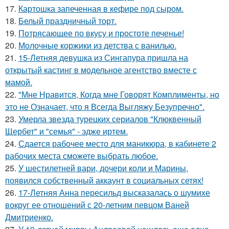
17.
Картошка запеченная в кефире под сыром.
18.
Белый праздничный торт.
19.
Потрясающее по вкусу и простоте печенье!
20.
Молочные коржики из детства с ванилью.
21.
15-Летняя девушка из Сингапура пришла на
открытый кастинг в модельное агентство вместе с
мамой.
22.
"Мне Нравится, Когда мне Говорят Комплименты, но
это не Означает, что я Всегда Выгляжу Безупречно".
23.
Умерла звезда турецких сериалов "Клюквенный
Щербет" и "семья" - эдже иртем.
24.
Сдается рабочее место для маникюра, в кабинете 2
рабочих места сможете выбрать любое.
25.
У шестилетней вари, дочери коли и Марины,
появился собственный аккаунт в социальных сетях!
26.
17-Летняя Анна пересильд высказалась о шумихе
вокруг ее отношений с 20-летним певцом Ваней
Дмитриенко.