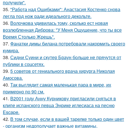
получили".
35.
"Работа над Ошибками": Анастасия Костенко снова
легла под нож ради идеального декольте.
36.
Волочкова удивилась тому, сколько ест новая
возлюбленная Диброва: "У Меня Ощущение, что ты все
Время Столько Жрешь".
37.
Фанатки димы билана потребовали накормить своего
кумира.
38.
Сидни Суини и скутер Браун больше не прячутся от
публики в соцсетях.
39.
5 советов от гениального врача хирурга Николая
Амосова.
40.
Так выглядит самая маленькая пара в мире, их
примерно по 90 см.
41.
В2001 году Анну Курникову пригласили сняться в
клипе испанского певца Энрике иглесиаса на песню
Escape.
42.
В том случае, если в вашей тарелке только один цвет
- организм недополучает важные витамины.