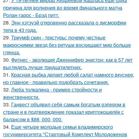
27.
У 19-летней мирры Андреевой нашлась еще одна
причина для волнения во время финального матча
Ролан гарос - Брэд питт.
28.
Энн хэтэуэй откровенно рассказала о дисморфии
тела в 43 года.
29.
Триумф скин - текстуры: почему честные
макроснимки звезд без ретуши восхищают мир больше
глянца.
30.
Фитнес - эволюция Дженнифер энистон: как в 57 лет
выглядеть лучше тридцатилетних.
31.
Красная рыбка делает любой салат намного вкуснее,
но главное - правильно подобрать сочетания.
32.
Люба толкалина - пример стройности и
женственности.
33.
Ганвест объявил себя самым богатым рэпером в
стране и в подтверждение показал криптокошелёк с
балансом в $88, 000, 000.
34.
Еще четыре молодые семьи владимирского
госуниверситета "Стартовый Комплект Молодоженов