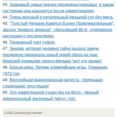
43.
Знакомый семьи лерчек продемонстрировал, в каком
состоянии она находится после химиотерапии.
44.
Очень вкусный и питательный овощной суп без мяса.
45.
"Толстый Человек Кажется Более Привлекательным":
звезда "кривого зеркала", сбросивший 80 кг, откровенно
рассказал о последствиях.
46.
Творожный торт суфле.
47.
Зендая, которая недавно тайно вышла замуж,
продемонстрировала новый яркий образ на нью-
йоркской премьере своего фильма "вот это драма!
48.
Бросок века. Летние олимпийские игры, Германия,
1972 год.
49.
Вкуснейшая маринованная капуста - беленькая,
сладенькая, хрустящая!
50.
Это удивительное существо на фото - чёрный
длиннохохлый зонтичный трёхус (лат.
© 2026 Современная девушка