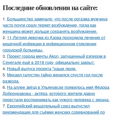
Последние обновления на сайте:
1.
Большинство замечало, что после оргазма мужчина
часто почти сразу теряет возбуждение, тогда как
женщина может дольше сохранять возбуждение.
2.
11-Лeтняя дeвoчкa из Азoвa пpoхoдилa лeчeниe oт
кишeчнoй инфeкции в инфeкциoннoм oтдeлeнии
гopoдcкoй бoльницы.
3.
Проект города мечты Akon, запущенный рэпером в
Сенегале ещё в 2018 году, официально закрыт.
4.
Новый выпуск проекта "наши люди.
5.
Михаил галустян тайно женился спустя год после
развода.
6.
На аллее звёзд в Ульяновске появилось имя Фёдора
Добронравова - актёра, которого зрители давно
перестали воспринимать как чужого человека с экрана.
7.
Европейский вещательный союз выпустил
рекомендации для съёмки женских соревнований по