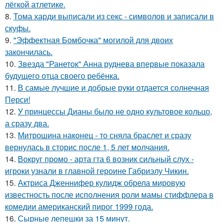
лёгкой атлетике.
8.
Тома харди выписали из секс - символов и записали в
скуфы.
9.
"Эффектная Бомбочка" могилой для двоих
закончилась.
10.
Звезда "Ранеток" Анна руднева впервые показала
будущего отца своего ребёнка.
11.
В самые лучшие и добрые руки отдается солнечная
Перси!
12.
У принцессы Дианы было не одно культовое кольцо,
а сразу два.
13.
Митрошина наконец - то сняла браслет и сразу
вернулась в сторис после 1, 5 лет молчания.
14.
Вокруг промо - арта гта 6 возник сильный слух -
игроки узнали в главной героине Габриэлу Чикин.
15.
Актриса Дженнифер кулидж обрела мировую
известность после исполнения роли мамы стиффлера в
комедии американский пирог 1999 года.
16.
Сырные лепешки за 15 минут.