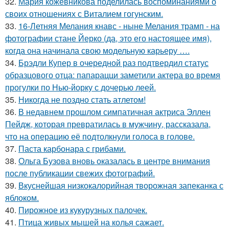
32.
Мария кожевникова поделилась воспоминаниями о
своих отношениях с Виталием гогунским.
33.
16-Летняя Мелания кнавс - ныне Мелания трамп - на
фотографии стане Йерко (да, это его настоящее имя),
когда она начинала свою модельную карьеру ….
34.
Брэдли Купер в очередной раз подтвердил статус
образцового отца: папарацци заметили актера во время
прогулки по Нью-йорку с дочерью леей.
35.
Никогда не поздно стать атлетом!
36.
В недавнем прошлом симпатичная актриса Эллен
Пейдж, которая превратилась в мужчину, рассказала,
что на операцию её подтолкнули голоса в голове.
37.
Паста карбонара с грибами.
38.
Ольга Бузова вновь оказалась в центре внимания
после публикации свежих фотографий.
39.
Вкуснейшая низкокалорийная творожная запеканка с
яблоком.
40.
Пирожное из кукурузных палочек.
41.
Птица живых мышей на колья сажает.