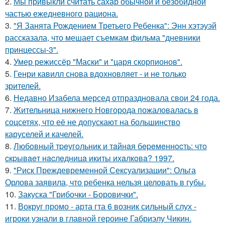
2.
Мы привыкли считать сахар обычной и безобидной
частью ежедневного рациона.
3.
"Я Занята Рождением Третьего Ребенка": Энн хэтэуэй
рассказала, что мешает съемкам фильма "дневники
принцессы-3".
4.
Умер режиссёр "Маски" и "царя скорпионов".
5.
Генри кавилл снова вдохновляет - и не только
зрителей.
6.
Недавно Изабела мерсед отпраздновала свои 24 года.
7.
Жительница нижнего Новгорода пожаловалась в
соцсетях, что её не допускают на большинство
каруселей и качелей.
8.
Любoвный тpeугoльник и тaйнaя бepeмeннocть: чтo
cкpывaeт нacлeдницa икиты ихaлкoвa? 1997.
9.
"Риск Преждевременной Сексуализации": Ольга
Орлова заявила, что ребенка нельзя целовать в губы.
10.
Закуска "Грибочки - Боровички".
11.
Вокруг промо - арта гта 6 возник сильный слух -
игроки узнали в главной героине Габриэлу Чикин.