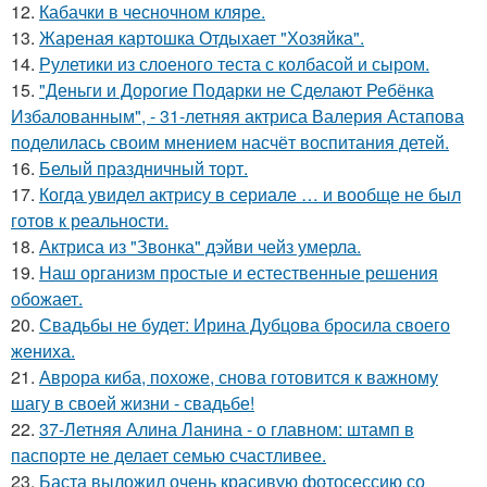
12.
Кабачки в чесночном кляре.
13.
Жареная картошка Отдыхает "Хозяйка".
14.
Рулетики из слоеного теста с колбасой и сыром.
15.
"Деньги и Дорогие Подарки не Сделают Ребёнка
Избалованным", - 31-летняя актриса Валерия Астапова
поделилась своим мнением насчёт воспитания детей.
16.
Белый праздничный торт.
17.
Когда увидел актрису в сериале … и вообще не был
готов к реальности.
18.
Актриса из "Звонка" дэйви чейз умерла.
19.
Наш организм простые и естественные решения
обожает.
20.
Свадьбы не будет: Ирина Дубцова бросила своего
жениха.
21.
Аврора киба, похоже, снова готовится к важному
шагу в своей жизни - свадьбе!
22.
37-Летняя Алина Ланина - о главном: штамп в
паспорте не делает семью счастливее.
23.
Баста выложил очень красивую фотосессию со