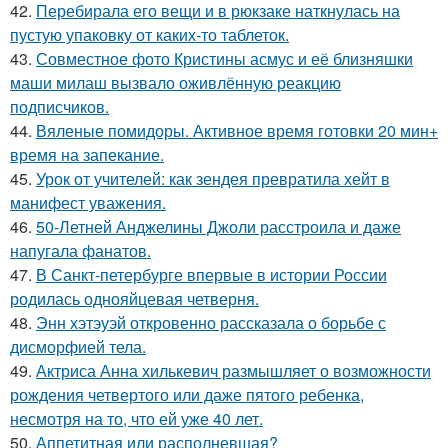
42.
Перебирала его вещи и в рюкзаке наткнулась на
пустую упаковку от каких-то таблеток.
43.
Совместное фото Кристины асмус и её близняшки
маши милаш вызвало оживлённую реакцию
подписчиков.
44.
Вяленые помидоры. Активное время готовки 20 мин+
время на запекание.
45.
Урок от учителей: как зендея превратила хейт в
манифест уважения.
46.
50-Летней Анджелины Джоли расстроила и даже
напугала фанатов.
47.
В Санкт-петербурге впервые в истории России
родилась однояйцевая четверня.
48.
Энн хэтэуэй откровенно рассказала о борьбе с
дисморфией тела.
49.
Актриса Анна хилькевич размышляет о возможности
рождения четвертого или даже пятого ребенка,
несмотря на то, что ей уже 40 лет.
50.
Аппетитная или располневшая?