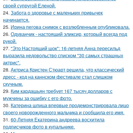
своей супругой Еленой.
24.
Забота о здоровье с маленьких привычек
начинается.
25.
Ирина пегова снимок с возлюбленным опубликовала.
26.
Одуванчик - настоящий эликсир, который всегда под
рукой.
27.
"Это Настоящий шок": 16-летняя Анна пересильд
выразила недовольство списком "30 самых страшных
актрис".
28.
Актриса Кристен Стюарт решила, что классический
дресс - код на каннском фестивале стал слишком
скучным.
29.
Ким кардашьян требует 167 тысяч долларов с
мужчины за ошибку с его фото.
30.
Катерина шпица впервые продемонстрировала лицо
своего новорожденного мальчика и сообщила его имя.
31.
60-Летняя Екатерина андреева восхитила
подписчиков фото в купальнике.