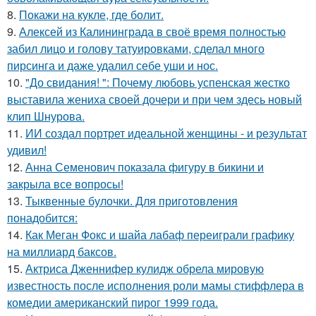
8.
Покажи на кукле, где болит.
9.
Алексей из Калининграда в своё время полностью
забил лицо и голову татуировками, сделал много
пирсинга и даже удалил себе уши и нос.
10.
"До свидания! ": Почему любовь успенская жестко
выставила жениха своей дочери и при чем здесь новый
клип Шнурова.
11.
ИИ создал портрет идеальной женщины - и результат
удивил!
12.
Анна Семенович показала фигуру в бикини и
закрыла все вопросы!
13.
Тыквенные булочки. Для приготовления
понадобится:
14.
Как Меган Фокс и шайа лабаф переиграли графику
на миллиард баксов.
15.
Актриса Дженнифер кулидж обрела мировую
известность после исполнения роли мамы стиффлера в
комедии американский пирог 1999 года.