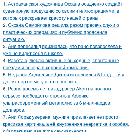
1.
Астраханская художница Оксана осадченко создаёт
сувенирную продукцию со своими иллюстрациями, в
которых раскрывает красоту нашей страны.
2.
Оксана Самойлова решила разом пресечь слухи о
пластических операциях и публично прояснила
ситуацию.
3.
Аня пересильд призналась, что рано повзрослела и
уже не видит себя в школе.
4.
Работаю, люблю активные выходные, спонтанные
поездки и вечера в хорошей компании.
5.
Недавно Анджелине Джоли исполнился 51 год … и я
до сих пор не могу в это поверить.
6.
Ровно восемь лет назад рэпер Akon на полном
серьезе пообещал отстроить в Африке
ультрасовременный мегаполис за 6 миллиардов
долларов.
7.
Ани Лорак уверена: мужчин привлекает не просто
красивая картинка, а её внутренняя энергетика и особая,
обволакивающая аура сексуальности.