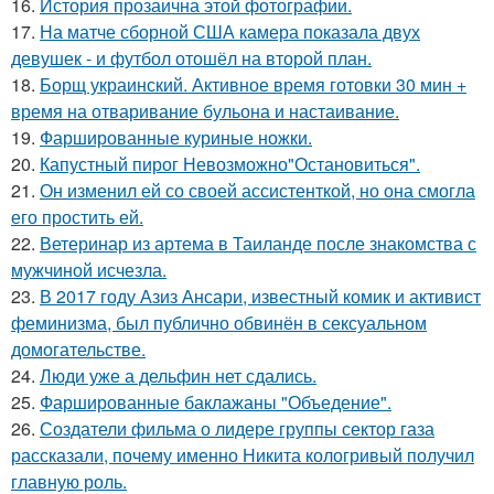
16.
История прозаична этой фотографии.
17.
На матче сборной США камера показала двух
девушек - и футбол отошёл на второй план.
18.
Борщ украинский. Активное время готовки 30 мин +
время на отваривание бульона и настаивание.
19.
Фаршированные куриные ножки.
20.
Капустный пирог Невозможно"Остановиться".
21.
Он изменил ей со своей ассистенткой, но она смогла
его простить ей.
22.
Ветеринар из артема в Таиланде после знакомства с
мужчиной исчезла.
23.
В 2017 году Азиз Ансари, известный комик и активист
феминизма, был публично обвинён в сексуальном
домогательстве.
24.
Люди уже а дельфин нет сдались.
25.
Фаршированные баклажаны "Объедение".
26.
Создатели фильма о лидере группы сектор газа
рассказали, почему именно Никита кологривый получил
главную роль.