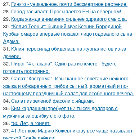
27.
Гинкго - уникальное, почти бессмертное растение.
28.
Город засыпает. Просыпается FH на северном!
29.
Когда жажда внимания сильнее здравого смысла.
30.
"Копия Теоны": бывший муж Ксении Бородиной
Курбан омаров впервые показал лицо годовалого сына
Адама.
31.
Юлия пересильд обиделась на журналистов из-за
дочери.
32.
Пирог "4 стaкана". Один раз испечете - будете
готовить постоянно.
33.
Салат "Кострома". Изысканное сочетание нежного
языка и обжаренных грибов сытный, ароматный и по-
настоящему праздничный салат для особенного вечера.
34.
Салат из зеленой фасоли с яйцами.
35.
Ким кардашьян требует 167 тысяч долларов с
мужчины за ошибку с его фото.
36.
"80 Лет, а гоняет!
37.
41-Летнюю Марию Кожевникову всё чаще называют
русской Блейк лайвли!