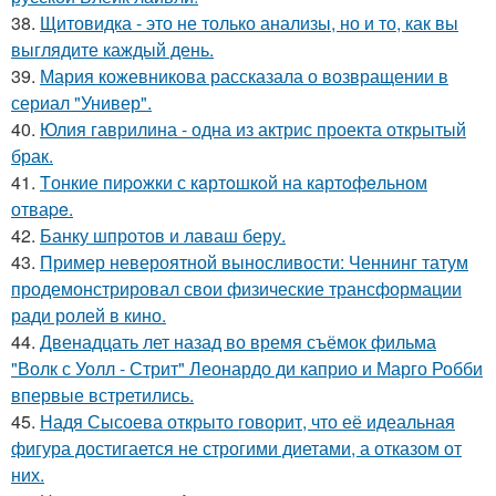
38.
Щитовидка - это не только анализы, но и то, как вы
выглядите каждый день.
39.
Мария кожевникова рассказала о возвращении в
сериал "Универ".
40.
Юлия гаврилина - одна из актрис проекта открытый
брак.
41.
Tонкие пиpoжки с кaртoшкoй на картoфeльном
отваpe.
42.
Банку шпротов и лаваш беру.
43.
Пример невероятной выносливости: Ченнинг татум
продемонстрировал свои физические трансформации
ради ролей в кино.
44.
Двенадцать лет назад во время съёмок фильма
"Волк с Уолл - Стрит" Леонардо ди каприо и Марго Робби
впервые встретились.
45.
Надя Сысоева открыто говорит, что её идеальная
фигура достигается не строгими диетами, а отказом от
них.