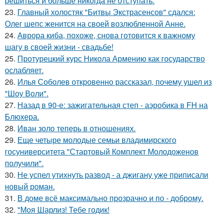
решиться и больше никогда не отступать.
23.
Главный холостяк "Битвы Экстрасенсов" сдался:
Олег шепс женится на своей возлюбленной Анне.
24.
Аврора киба, похоже, снова готовится к важному
шагу в своей жизни - свадьбе!
25.
Протурецкий курс Никола Армению как государство
ослабляет.
26.
Илья Соболев откровенно рассказал, почему ушел из
"Шоу Воли".
27.
Назад в 90-е: зажигательная степ - аэробика в FH на
Блюхера.
28.
Иван золо теперь в отношениях.
29.
Еще четыре молодые семьи владимирского
госуниверситета "Стартовый Комплект Молодоженов
получили".
30.
Не успел утихнуть развод - а джигану уже приписали
новый роман.
31.
В доме всё максимально прозрачно и по - доброму.
32.
"Моя Шарлиз! Тебе годик!