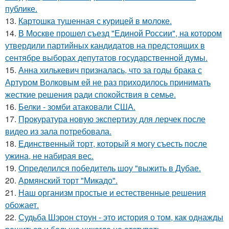
публике.
13.
Картошка тушенная с курицей в молоке.
14.
В Москве прошел съезд "Единой России", на котором
утвердили партийных кандидатов на предстоящих в
сентябре выборах депутатов государственной думы.
15.
Анна хилькевич призналась, что за годы брака с
Артуром Волковым ей не раз приходилось принимать
жесткие решения ради спокойствия в семье.
16.
Белки - зомби атаковали США.
17.
Прокуратура новую экспертизу для лерчек после
видео из зала потребовала.
18.
Единственный торт, который я могу съесть после
ужина, не набирая вес.
19.
Определился победитель шоу "выжить в Дубае.
20.
Армянский торт "Микадо".
21.
Наш организм простые и естественные решения
обожает.
22.
Судьба Шэрон стоун - это история о том, как однажды