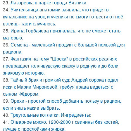
33.
Лазоревка в парке города Вязники.
34.
Учительница анатомии заявила, что придет в
купальнике на урок, и ученики не смогут отвести от неё
взгляд - так и случилось.
35.
Ирина Горбачева призналась, что не сможет стать
матерью.
36.
Семена - маленький продукт с большой пользой для
рациона.
37.
Фантазия на тему "Шрека" в российских реалиях
превращает голливудскую сказку в родную и до боли
знакомую историю.
38.
Тайный брак и громкий суд: Андрей сорока подал
иски к Марии Мироновой, требуя права видеться с
сыном Фёдором.
39.
Орехи - простой способ добавить пользу в рацион,
если знать какие выбрать.
40.
Треугольные котлетки. Ингредиенты:
41.
Отварное мяско. 1200-2000 г свинины без костей,
лучше с прослойками жирка.