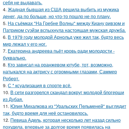
себя не выдавать.
4.
Жадная бывшая из США решила выбить из мужика
денег, да по больше, но что-то пошло не по плану.
5.
На съёмках "На Гребне Волны" между Киану ривзом и
Патриком суэйзи вспыхнула настоящая мужская дружба.
6.
В 1979 году молодой Арнольд уже жил так, будто весь
мир лежал у его ног.
7.
Екатерина андреева пьёт кровь ради молодости -
буквально.
8.
Кто зависал на оранжевом ютубе, тот, возможно,
натыкался на актрису с огромными глазами, Саммер
Роберт.
9.
С * ксуализация в спорте всё.
10.
В сети разгорелся скандал вокруг молодой блогерши
из Дубая.
11.
Юлия Михалкова из "Уральских Пельменей" выглядит
так, будто время для неё остановилось.
12.
Певица Адель, которая несколько лет назад сильно
похудела, впервые за долгое время появилась на