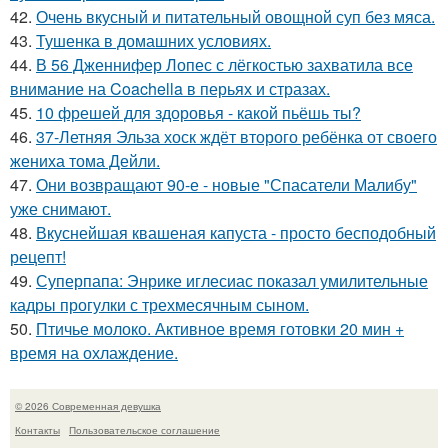
42.
Очень вкусный и питательный овощной суп без мяса.
43.
Тушенка в домашних условиях.
44.
В 56 Дженнифер Лопес с лёгкостью захватила все
внимание на Coachella в перьях и стразах.
45.
10 фрешей для здоровья - какой пьёшь ты?
46.
37-Летняя Эльза хоск ждёт второго ребёнка от своего
жениха тома Дейли.
47.
Они возвращают 90-е - новые "Спасатели Малибу"
уже снимают.
48.
Вкуснейшая квашеная капуста - просто бесподобный
рецепт!
49.
Суперпапа: Энрике иглесиас показал умилительные
кадры прогулки с трехмесячным сыном.
50.
Птичье молоко. Активное время готовки 20 мин +
время на охлаждение.
© 2026 Современная девушка
Контакты
Пользовательское соглашение