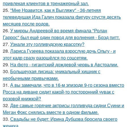
привлекая клиентов в тренажерный зал.
25.
"Мне Нравится, как я Выгляжу" - 36-летняя
телеведущая Ида Галич показала фигуру спустя десять
месяцев после родов.
26.
У мирры Андреевой во время финала "Ролан
Гаррос" был ещё один повод для волнения - Брэд питт.
27.
Узнали эту голливудскую красотку?
28.
Лариса Гузеева показала взрослую дочь Ольгу - и
этот кадр сразу разошёлся по соцсетям.
29.
На фото - гигантский дождевой червь в Австралии.
30.
Большеухая лисица: уникальный хищник с
необычными привычками.
31.
А вы замечали, что в 16-м эпизоде 9-го сезона вместо
Росса на диване сидит какой-то посторонний чувак с
розовой книжкой?
32.
Две самые горячие актрисы голливуда сидни Суини и
Меган Фокс снялись вместе в одном фильме.
33.
Свадьбы не будет: Ирина Дубцова бросила своего
жениха.