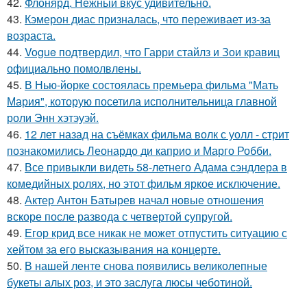
42.
Флонярд. Нежный вкус удивительно.
43.
Кэмерон диас призналась, что переживает из-за
возраста.
44.
Vogue подтвердил, что Гарри стайлз и Зои кравиц
официально помолвлены.
45.
В Нью-йорке состоялась премьера фильма "Мать
Мария", которую посетила исполнительница главной
роли Энн хэтэуэй.
46.
12 лет назад на съёмках фильма волк с уолл - стрит
познакомились Леонардо ди каприо и Марго Робби.
47.
Все привыкли видеть 58-летнего Адама сэндлера в
комедийных ролях, но этот фильм яркое исключение.
48.
Актер Антон Батырев начал новые отношения
вскоре после развода с четвертой супругой.
49.
Егор крид все никак не может отпустить ситуацию с
хейтом за его высказывания на концерте.
50.
В нашей ленте снова появились великолепные
букеты алых роз, и это заслуга люсы чеботиной.