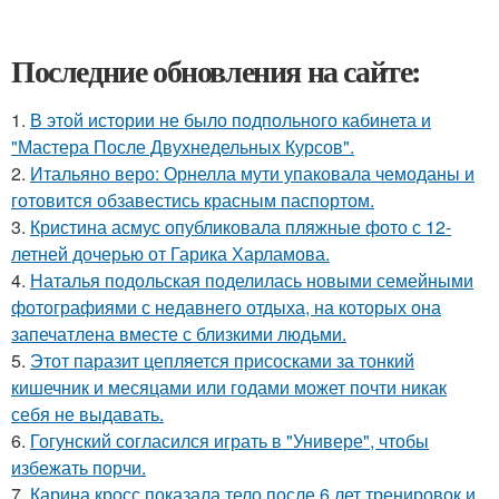
Последние обновления на сайте:
1.
В этой истории не было подпольного кабинета и
"Мастера После Двухнедельных Курсов".
2.
Итальяно веро: Орнелла мути упаковала чемоданы и
готовится обзавестись красным паспортом.
3.
Кристина асмус опубликовала пляжные фото с 12-
летней дочерью от Гарика Харламова.
4.
Наталья подольская поделилась новыми семейными
фотографиями с недавнего отдыха, на которых она
запечатлена вместе с близкими людьми.
5.
Этот паразит цепляется присосками за тонкий
кишечник и месяцами или годами может почти никак
себя не выдавать.
6.
Гогунский согласился играть в "Универе", чтобы
избежать порчи.
7.
Карина кросс показала тело после 6 лет тренировок и