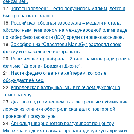
сенсацией.
17.
Торт "Наполеон". Тесто получилось мягким, легко и
быстро раскатывалось.
18.
Российская сборная завоевала 4 медали и стала
абсолютным чемпионом на международной олимпиаде
по кибербезопасности (ICO) среди старшеклассников.
19.
Зак эфрон из "Спасатели Малибу" растерял свою
форму и отказался её возвращать!
20.
Рене зеллвегер набрала 12 килограммов ради роли в
фильме "Дневник Бриджит Джонс".
21.
Настя федько ответила хейтерам, которые
обсуждают её вес.
22.
Королевская ватрушка. Мы включаем духовку на
температуру.
23.
Диагноз под сомнением: как экстренные публикации
лерчек из клиники обострили скандал с повторной
проверкой прокуратуры.
24.
Арнольд шварценеггер разгуливает по центру
Мюнхена в одних плавках, пропагандируя культуризм и