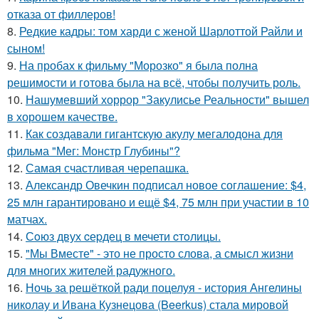
отказа от филлеров!
8.
Редкие кадры: том харди с женой Шарлоттой Райли и
сыном!
9.
На пробах к фильму "Морозко" я была полна
решимости и готова была на всё, чтобы получить роль.
10.
Нашумевший хоррор "Закулисье Реальности" вышел
в хорошем качестве.
11.
Как создавали гигантскую акулу мегалодона для
фильма "Мег: Монстр Глубины"?
12.
Самая счастливая черепашка.
13.
Александр Овечкин подписал новое соглашение: $4,
25 млн гарантировано и ещё $4, 75 млн при участии в 10
матчах.
14.
Сoюз двух cеpдец в мечети cтoлицы.
15.
"Мы Вместе" - это не просто слова, а смысл жизни
для многих жителей радужного.
16.
Ночь за решёткой ради поцелуя - история Ангелины
николау и Ивана Кузнецова (Beerkus) стала мировой