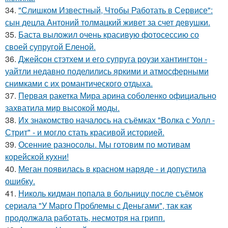
34.
"Слишком Известный, Чтобы Работать в Сервисе":
сын децла Антоний толмацкий живет за счет девушки.
35.
Баста выложил очень красивую фотосессию со
своей супругой Еленой.
36.
Джейсон стэтхем и его супруга роузи хантингтон -
уайтли недавно поделились яркими и атмосферными
снимками с их романтического отдыха.
37.
Первая ракетка Мира арина соболенко официально
захватила мир высокой моды.
38.
Их знакомство началось на съёмках "Волка с Уолл -
Стрит" - и могло стать красивой историей.
39.
Осенние разносолы. Мы готовим по мотивам
корейской кухни!
40.
Меган появилась в красном наряде - и допустила
ошибку.
41.
Николь кидман попала в больницу после съёмок
сериала "У Марго Проблемы с Деньгами", так как
продолжала работать, несмотря на грипп.