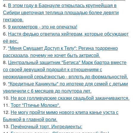
4.
В этом году в Барнауле открылась крупнейшая в
Сибири цветочная теплица площадью более девяти
гектаров.
5.
9 километров - это не опечатка!
6.
Настя федько ответила хейтерам, которые обсуждают
её вес.
7.
"Меня Смущает Доступ к Телу": Регина тодоренко
рассказала, почему не хочет быть актрисой.
8.
Центральный защитник "Бетиса" Марк бартра вместе
со своей девушкой подошёл к отношениям с
неожиданной серьёзностью - вплоть до формальностей.
9.
"Кредитные Каникулы" по ипотеке для семей с детьми
увеличили с 6 месяцев до полутора лет.
10.
Не все голливудские сказки свадьбой заканчиваются.
11.
Торт "Птичье Молоко".
12.
Не могу пройти мимо нового клипа канье уэста с
Бьянкой в главной роли.
13.
Печёночный торт. Ингредиенты: