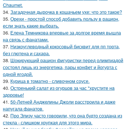
Chaumet.
34.
Загадочная дырочка в кошачьем ухе: что это такое?
35.
Орехи - простой способ добавить пользу в рацион,
если знать какие выбрать.
36.
Елена Темникова впервые за долгое время вышла
на связь с фанатами.
37.
Низкоуглеводный кокосовый бисквит для пп торта,
без глютена и сахара.
38.
Шокирующий рацион фигуристки перед олимпиадой
состоял лишь из энергетика, пары конфет и йогурта с
одной ягодой.
39.
Курица в томатно - сливочном соусе.
40.
Остренький салат из огурцов за час "хрустите нa
здоровье!
41.
50-Летней Анджелины Джоли расстроила и даже
напугала фанатов.
42.
Про Элизу часто говорили, что она будто создана из
стекла - слишком хрупкая для этого мира.