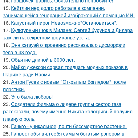
14.
Горшочек, варись. Обязательно попробуйте!
15.
Кейтлин нер долго работала в компании,
занимающейся генерацией изображений с помощью ИИ.
16.
Капустный пирог Невозможно"Остановиться".
17.
Культурный шок в Милане: Сергей бурунов и Дилара
зажгли на секретном шоу канье уэста.
18.
Энн хэтэуэй откровенно рассказала о дисморфии
тела в 43 года.
19.
Объятие длиной в 3000 лет.
20.
Майкл джексон сорвал тридцать модных показов в
Париже ради Наоми.
21.
Антон Гусев с новым "Открытым Взглядом" после
пластики.
22.
Это была любовь!
23.
Создатели фильма о лидере группы сектор газа
рассказали, почему именно Никита кологривый получил
главную роль.
24.
Гинкго - уникальное, почти бессмертное растение.
25.
Ганвест объявил себя самым богатым рэпером в