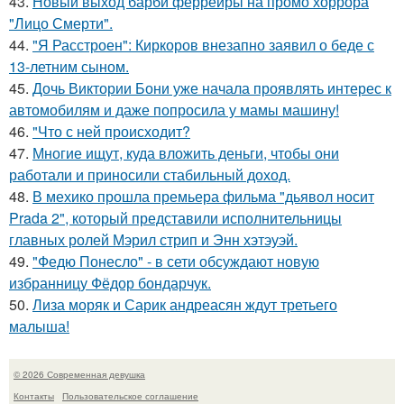
43.
Новый выход барби феррейры на промо хоррора
"Лицо Смерти".
44.
"Я Расстроен": Киркоров внезапно заявил о беде с
13-летним сыном.
45.
Дочь Виктории Бони уже начала проявлять интерес к
автомобилям и даже попросила у мамы машину!
46.
"Что с ней происходит?
47.
Многие ищут, куда вложить деньги, чтобы они
работали и приносили стабильный доход.
48.
В мехико прошла премьера фильма "дьявол носит
Prada 2", который представили исполнительницы
главных ролей Мэрил стрип и Энн хэтэуэй.
49.
"Федю Понесло" - в сети обсуждают новую
избранницу Фёдор бондарчук.
50.
Лиза моряк и Сарик андреасян ждут третьего
малыша!
© 2026 Современная девушка
Контакты
Пользовательское соглашение