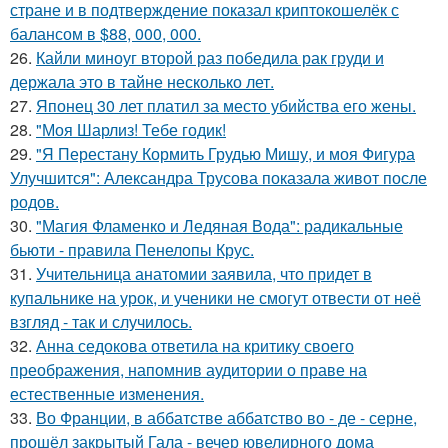
стране и в подтверждение показал криптокошелёк с
балансом в $88, 000, 000.
26.
Кайли миноуг второй раз победила рак груди и
держала это в тайне несколько лет.
27.
Японец 30 лет платил за место убийства его жены.
28.
"Моя Шарлиз! Тебе годик!
29.
"Я Перестану Кормить Грудью Мишу, и моя Фигура
Улучшится": Александра Трусова показала живот после
родов.
30.
"Магия Фламенко и Ледяная Вода": радикальные
бьюти - правила Пенелопы Крус.
31.
Учительница анатомии заявила, что придет в
купальнике на урок, и ученики не смогут отвести от неё
взгляд - так и случилось.
32.
Анна седокова ответила на критику своего
преображения, напомнив аудитории о праве на
естественные изменения.
33.
Во Франции, в аббатстве аббатство во - де - серне,
прошёл закрытый Гала - вечер ювелирного дома