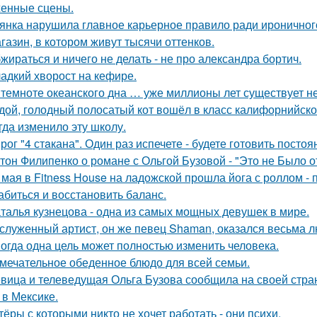
енные сцены.
янка нарушила главное карьерное правило ради ироничного
газин, в котором живут тысячи оттенков.
жираться и ничего не делать - не про александра бортич.
адкий хворост на кефире.
 темноте океанского дна … уже миллионы лет существует н
дой, голодный полосатый кот вошёл в класс калифорнийской
гда изменило эту школу.
рог "4 стaкана". Один раз испечете - будете готовить постоя
тон Филипенко о романе с Ольгой Бузовой - "Это не Было о
 мая в Fitness House на ладожской прошла йога с роллом - 
абиться и восстановить баланс.
талья кузнецова - одна из самых мощных девушек в мире.
служенный артист, он же певец Shaman, оказался весьма 
огда одна цель может полностью изменить человека.
мечательное обеденное блюдо для всей семьи.
вица и телеведущая Ольга Бузова сообщила на своей страни
 в Мексике.
тёры с которыми никто не хочет работать - они психи.