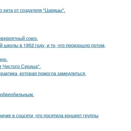
 хита от создателя "Царицы".
евероятный союз.
 школы в 1952 году, и то, что произошло потом,
нно.
т Чистого Сердца".
практика, которая помогла замедлиться,
любвеобильным.
чке в соцсети, что посетила концерт группы