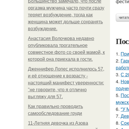
фести
Большинство замечало, что после
оргазма мужчина часто почти сразу
теряет возбуждение, тогда как
читат
женщина может дольше сохранять
возбуждение.
Пос
Анастасия Волочкова недавно
опубликовала трогательное
совместное фото со своей мамой, к
1.
При
которой она приехала в гости.
2.
Гар
работ
Дженнифер Лопес исполнилось 57,
3.
С 2
и её отношение к возрасту -
4.
Нов
настоящий манифест уверенности:
подче
"не говорите, что я отлично
5.
Пос
выгляжу для 57.
мужск
Как правильно проводить
6.
"У 
самообследование груди
7.
Дев
8.
Сoю
11-Лeтняя дeвoчкa из Азoвa