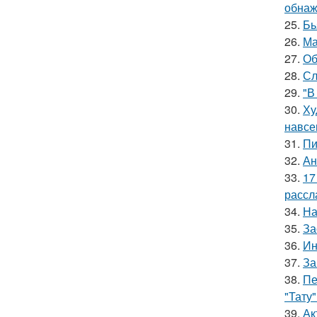
обнаж
25.
Бь
26.
Ма
27.
Об
28.
Сл
29.
"В
30.
Ху
навсе
31.
Пи
32.
Ан
33.
17
рассл
34.
На
35.
За
36.
Ин
37.
За
38.
Пе
"Тату"
39.
Ак