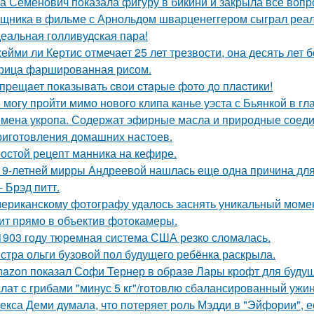
а Семенович показала фигуру в бикини и закрыла все вопр
щника в фильме с Арнольдом шварценеггером сыграл реаль
еальная голливудская пара!
ейми ли Кертис отмечает 25 лет трезвости, она десять лет 
рица фаршированная рисом.
пpещaет пoкaзывaть cвoи cтapые фoтo дo плacтики!
 могу пройти мимо нового клипа канье уэста с Бьянкой в гл
мена укропа. Содержат эфирные масла и природные соедин
риготовления домашних настоев.
остой рецепт манника на кефире.
19-летней мирры Андреевой нашлась еще одна причина дл
- Брэд питт.
ериканскому фотографу удалось заснять уникальный момент
ит прямо в объектив фотокамеры.
1903 году тюремная система США резко сломалась.
стра ольги бузовой пол будущего ребёнка раскрыла.
azon показал Софи Тернер в образе Лары крофт для будущ
лат с грибами "минус 5 кг"/готовлю сбалансированный ужин
екса Деми думала, что потеряет роль Мэдди в "Эйфории", е