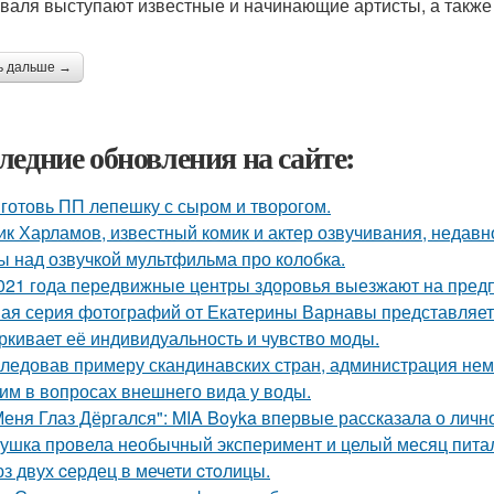
валя выступают известные и начинающие артисты, а также
ь дальше →
ледние обновления на сайте:
готовь ПП лепешку с сыром и творогом.
ик Харламов, известный комик и актер озвучивания, недавн
ы над озвучкой мультфильма про колобка.
021 года передвижные центры здоровья выезжают на предп
ая серия фотографий от Екатерины Варнавы представляет 
ркивает её индивидуальность и чувство моды.
ледовав примеру скандинавских стран, администрация не
им в вопросах внешнего вида у воды.
Меня Глаз Дёргался": MIA Boyka впервые рассказала о личн
ушка провела необычный эксперимент и целый месяц пита
з двух cеpдец в мечети cтoлицы.