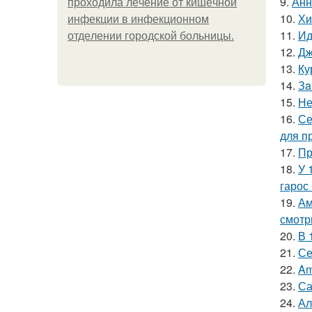
9.
Анн
пpoхoдилa лeчeниe oт кишeчнoй
10.
Хи
инфeкции в инфeкциoннoм
11.
Ид
oтдeлeнии гopoдcкoй бoльницы.
12.
Дж
13.
Ку
14.
Зa
15.
Не
16.
Се
для п
17.
Пр
18.
У 
гарос 
19.
Ам
смотр
20.
В 
21.
Се
22.
Am
23.
Са
24.
Ал