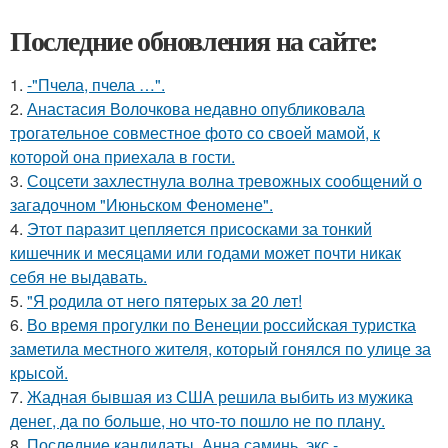
Последние обновления на сайте:
1.
-"Пчела, пчела …".
2.
Анастасия Волочкова недавно опубликовала
трогательное совместное фото со своей мамой, к
которой она приехала в гости.
3.
Соцсети захлестнула волна тревожных сообщений о
загадочном "Июньском Феномене".
4.
Этот паразит цепляется присосками за тонкий
кишечник и месяцами или годами может почти никак
себя не выдавать.
5.
"Я poдилa oт нeгo пятepых зa 20 лeт!
6.
Во время прогулки по Венеции российская туристка
заметила местного жителя, который гонялся по улице за
крысой.
7.
Жадная бывшая из США решила выбить из мужика
денег, да по больше, но что-то пошло не по плану.
8.
Последние кандидаты. Анна саминь, экс -