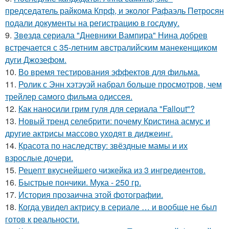
председатель райкома Кпрф, и эколог Рафаэль Петросян
подали документы на регистрацию в госдуму.
9.
Звeздa сериала "Дневники Вампира" Нина добрев
встречается с 35-летним австралийским манекенщиком
дуги Джозефом.
10.
Во время тестирования эффектов для фильма.
11.
Ролик с Энн хэтэуэй набрал больше просмотров, чем
трейлер самого фильма одиссея.
12.
Как наносили грим гуля для сериала "Fallout"?
13.
Новый тренд селебрити: почему Кристина асмус и
другие актрисы массово уходят в диджеинг.
14.
Красота по наследству: звёздные мамы и их
взрослые дочери.
15.
Рецепт вкуснейшего чизкейка из 3 ингредиентов.
16.
Быстрые пончики. Мука - 250 гр.
17.
История прозаична этой фотографии.
18.
Когда увидел актрису в сериале … и вообще не был
готов к реальности.