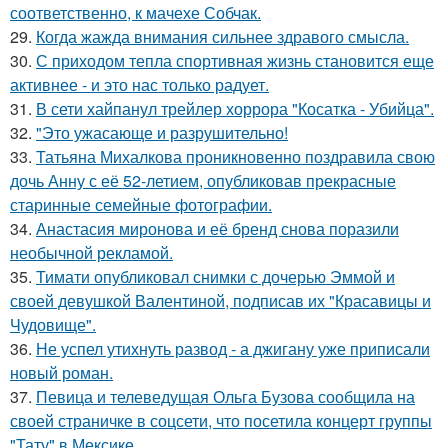
соответственно, к мачехе Собчак.
29.
Когда жажда внимания сильнее здравого смысла.
30.
С приходом тепла спортивная жизнь становится еще
активнее - и это нас только радует.
31.
В сети хайпанул трейлер хоррора "Косатка - Убийца".
32.
"Это ужасающе и разрушительно!
33.
Татьяна Михалкова проникновенно поздравила свою
дочь Анну с её 52-летием, опубликовав прекрасные
старинные семейные фотографии.
34.
Анастасия миронова и её бренд снова поразили
необычной рекламой.
35.
Тимати опубликовал снимки с дочерью Эммой и
своей девушкой Валентиной, подписав их "Красавицы и
Чудовище".
36.
Не успел утихнуть развод - а джигану уже приписали
новый роман.
37.
Певица и телеведущая Ольга Бузова сообщила на
своей страничке в соцсети, что посетила концерт группы
"Тату" в Мексике.