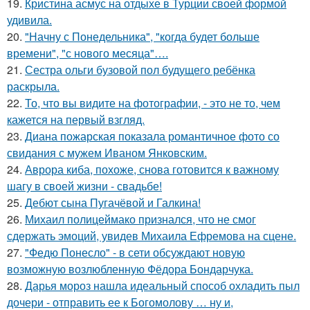
19.
Кристина асмус на отдыхе в Турции своей формой
удивила.
20.
"Начну с Понедельника", "когда будет больше
времени", "с нового месяца"….
21.
Сестра ольги бузовой пол будущего ребёнка
раскрыла.
22.
То, что вы видите на фотографии, - это не то, чем
кажется на первый взгляд.
23.
Диана пожарская показала романтичное фото со
свидания с мужем Иваном Янковским.
24.
Аврора киба, похоже, снова готовится к важному
шагу в своей жизни - свадьбе!
25.
Дебют сына Пугачёвой и Галкина!
26.
Михаил полицеймако признался, что не смог
сдержать эмоций, увидев Михаила Ефремова на сцене.
27.
"Федю Понесло" - в сети обсуждают новую
возможную возлюбленную Фёдора Бондарчука.
28.
Дарья мороз нашла идеальный способ охладить пыл
дочери - отправить ее к Богомолову … ну и,