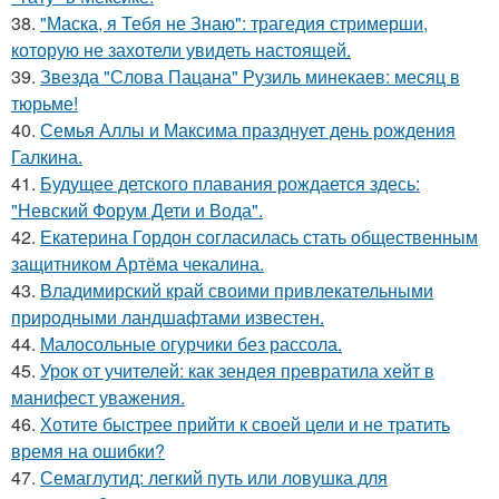
38.
"Маска, я Тебя не Знаю": трагедия стримерши,
которую не захотели увидеть настоящей.
39.
Звезда "Слова Пацана" Рузиль минекаев: месяц в
тюрьме!
40.
Семья Аллы и Максима празднует день рождения
Галкина.
41.
Будущее детского плавания рождается здесь:
"Невский Форум Дети и Вода".
42.
Екатерина Гордон согласилась стать общественным
защитником Артёма чекалина.
43.
Владимирский край своими привлекательными
природными ландшафтами известен.
44.
Малосольные огурчики без рассола.
45.
Урок от учителей: как зендея превратила хейт в
манифест уважения.
46.
Хотите быстрее прийти к своей цели и не тратить
время на ошибки?
47.
Семаглутид: легкий путь или ловушка для