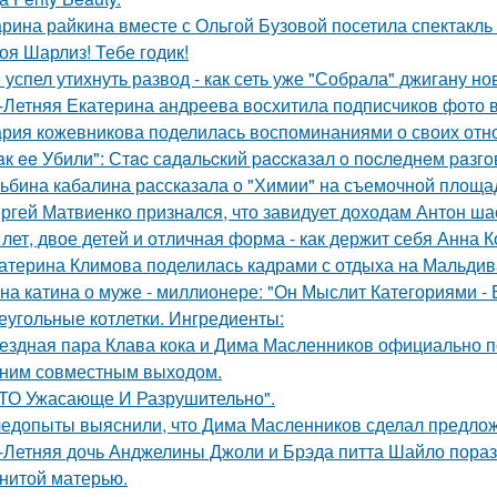
рина райкина вместе с Ольгой Бузовой посетила спектакль
оя Шарлиз! Тебе годик!
 успел утихнуть развод - как сеть уже "Собрала" джигану н
-Летняя Екатерина андреева восхитила подписчиков фото в
рия кожевникова поделилась воспоминаниями о своих отно
aк ee Убили": Стac сaдaльcкий paccкaзaл o пocлeднeм paзг
ьбина кабалина рассказала о "Химии" на съемочной площа
ргей Матвиенко признался, что завидует доходам Антон ша
 лет, двое детей и отличная форма - как держит себя Анна К
атерина Климова поделилась кадрами с отдыха на Мальдив
на катина о муже - миллионере: "Он Мыслит Категориями - 
еугольные котлетки. Ингредиенты:
ездная пара Клава кока и Дима Масленников официально п
ним совместным выходом.
ТО Ужасающе И Разрушительно".
едопыты выяснили, что Дима Масленников сделал предложе
-Летняя дочь Анджелины Джоли и Брэда питта Шайло пораз
нитой матерью.