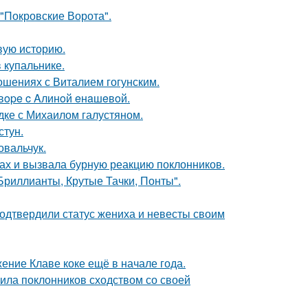
 "Покровские Ворота".
овую историю.
 купальнике.
шениях с Виталием гогунским.
oвope c Aлинoй eнaшeвoй.
дке с Михаилом галустяном.
стун.
овальчук.
ах и вызвала бурную реакцию поклонников.
Бриллианты, Крутые Тачки, Понты".
одтвердили статус жениха и невесты своим
ние Клаве коке ещё в начале года.
ила поклонников сходством со своей