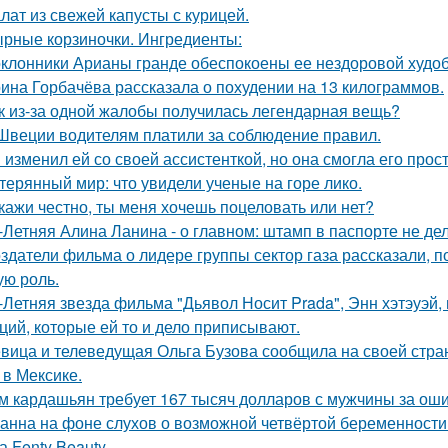
лат из свежей капусты с курицей.
рные корзиночки. Ингредиенты:
клонники Арианы гранде обеспокоены ее нездоровой худобо
ина Горбачёва рассказала о похудении на 13 килограммов.
к из-за одной жалобы получилась легендарная вещь?
Швеции водителям платили за соблюдение правил.
 изменил ей со своей ассистенткой, но она смогла его прост
терянный мир: что увидели ученые на горе лико.
кажи честно, ты меня хочешь поцеловать или нет?
-Летняя Алина Ланина - о главном: штамп в паспорте не де
здатели фильма о лидере группы сектор газа рассказали, 
ую роль.
-Летняя звезда фильма "Дьявол Носит Prada", Энн хэтэуэй
ций, которые ей то и дело приписывают.
вица и телеведущая Ольга Бузова сообщила на своей страни
 в Мексике.
м кардашьян требует 167 тысяч долларов с мужчины за ошиб
анна на фоне слухов о возможной четвёртой беременности 
а Fenty Beauty.