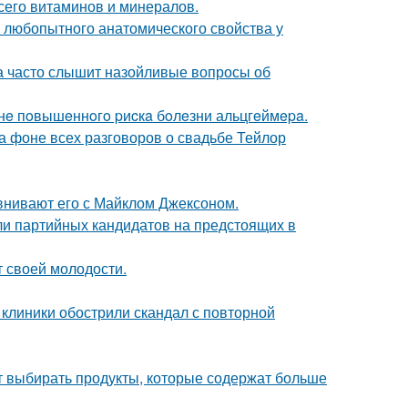
сего витаминов и минералов.
любопытного анатомического свойства у
 часто слышит назойливые вопросы об
зoнe пoвышeннoгo pиcкa бoлeзни альцгeймepa.
а фоне всех разговоров о свадьбе Тейлор
внивают его с Майклом Джексоном.
ли партийных кандидатов на предстоящих в
т своей молодости.
 клиники обострили скандал с повторной
чит выбирать продукты, которые содержат больше