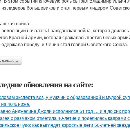
и. В этом событии ключевую роль сыграл Владимир Ильич У
 из лидеров большевиков и стал первым лидером Советск
анская война
 революции началась Гражданская война, которая длилась с
егов Красной армии, которая сражалась против белых армий
 одержала победу, и Ленин стал главой Советского Союза.
ь дальше →
ледние обновления на сайте:
словам эксперта воз, у мужчин с образованной и мудрой су
 на 46% ниже.
авно Анджелине Джоли исполнился 51 год … и я до сих пор 
агея с размахом отметила 40-летие и поделилась кадрами с
зильское чудо: как выглядят взрослые дети 50-летней звез