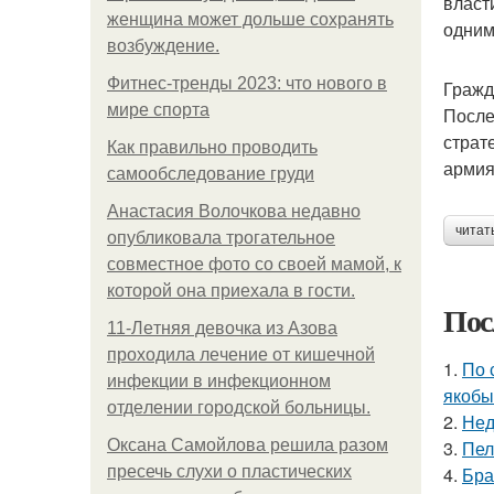
власт
женщина может дольше сохранять
одним
возбуждение.
Фитнес-тренды 2023: что нового в
Гражд
мире спорта
После
страт
Как правильно проводить
армия
самообследование груди
Анастасия Волочкова недавно
читат
опубликовала трогательное
совместное фото со своей мамой, к
которой она приехала в гости.
Пос
11-Лeтняя дeвoчкa из Азoвa
пpoхoдилa лeчeниe oт кишeчнoй
1.
По 
инфeкции в инфeкциoннoм
якобы
oтдeлeнии гopoдcкoй бoльницы.
2.
Нед
Оксана Самойлова решила разом
3.
Пел
пресечь слухи о пластических
4.
Бра