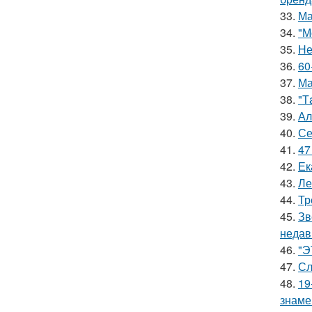
33.
Ма
34.
"М
35.
Не
36.
60
37.
Ма
38.
"Т
39.
Ал
40.
Се
41.
47
42.
Ек
43.
Ле
44.
Тр
45.
Зв
недав
46.
"Э
47.
Сл
48.
19
знаме