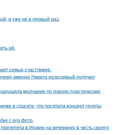
й, и уже не в первый раз.
ить ей.
лает семью счастливее.
почему именно Никита кологривый получил
, нарушила молчание по поводу пластических
чке в соцсети, что посетила концерт группы
ку с его фото.
прилетела в Индию на вечеринку в честь своего