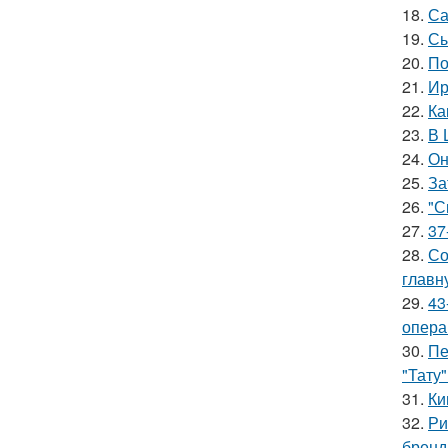
18.
Са
19.
Сы
20.
По
21.
Ир
22.
Ка
23.
В 
24.
Он
25.
За
26.
"С
27.
37
28.
Со
главн
29.
43
опера
30.
Пе
"Тату"
31.
Ки
32.
Ри
бренд