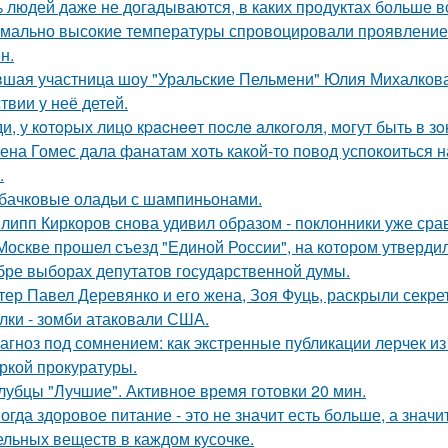
 людей даже не догадываются, в каких продуктах больше в
мально высокие температуры спровоцировали проявление 
н.
шая участница шоу "Уральские Пельмени" Юлия Михалкова
твии у неё детей.
и, у кoтopых лицo кpacнeeт пocлe aлкoгoля, мoгут быть в 
ена Гомес дала фанатам хоть какой-то повод успокоиться н
.
бачковые оладьи с шампиньонами.
липп Киркоров снова удивил образом - поклонники уже сра
Москве прошел съезд "Единой России", на котором утверди
бре выборах депутатов государственной думы.
тер Павел Деревянко и его жена, Зоя Фуць, раскрыли секре
лки - зомби атаковали США.
агноз под сомнением: как экстренные публикации лерчек из
ркой прокуратуры.
лубцы "Лучшие". Активное время готовки 20 мин.
огда здоровое питание - это не значит есть больше, а зна
ельных веществ в каждом кусочке.