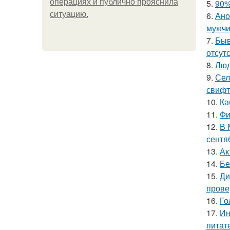
операциях и публично прояснила
5.
90%
ситуацию.
6.
Ано
мужчи
7.
Быв
отсутс
8.
Люд
9.
Сел
свифт
10.
Ка
11.
Фи
12.
В 
сентя
13.
Ак
14.
Бе
15.
Ди
прове
16.
Го
17.
Ин
питат