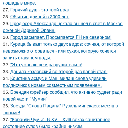
лошадь в мире.
27.
Горячий душ - это твой враг.
28.
Объятие длиной в 3000 лет.
29.
Продюсер Александр цекало вышел в свет в Москве
с женой Дариной Эрвин.
30.
Город засыпает. Просыпается FH на северном!
31.
Курица бывает только двух видов: сочная, от которой
невозможно оторваться - или сухая, которую хочется
запить стаканом воды.
32.
"Это ужасающе и разрушительно!
33.
Данила козловский во второй раз папой стал.
34.
Кристина асмус и Маш милаш снова удивили
подписчиков новым совместным появлением.
35.
Брендан фрейзер сообщил, что активно худеет ради
новой части "Мумии".
36.
Звезда "Слова Пацана" Рузиль минекаев: месяц в
тюрьме!
37.
"Корабли Чумы". В XVI - Xviii веках санитарное
состояние судов было крайне низким.