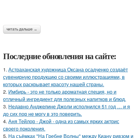
читать дальше →
Последние обновления на сайте:
1.
Астраханская художница Оксана осадченко создаёт
сувенирную продукцию со своими иллюстрациями, в
которых раскрывает красоту нашей страны.
2.
Имбирь - это не только ароматная специя, но и
отличный ингредиент для полезных напитков и блюд.
3.
Недавно Анджелине Джоли исполнился 51 год … и я
до сих пор не могу в это поверить.
4.
Аня Тейлор - Джой - одна из самых ярких актрис
своего поколения.
5.
На съёмках "На Гребне Волны" между Киану ривзом и