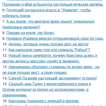
Патриком суэйзи вспыхнула настоящая мужская дружба.
6.
Гогунский согласился играть в "Универе", чтобы
избежать порчи.
7.
А вы знали, что мертвое море хранит уникальные
природные явления?
8.
Покажи на кукле, где болит.
9.
Недавно Изабела мерсед отпраздновала свои 24 года.
10.
Актеры, которые очень похожи друг на друга!
11.
Как наносили грим гуля для сериала "Fallout"?
12.
Новый тренд селебрити: почему Кристина асмус и
другие актрисы массово уходят в диджеинг.
13.
Американец объездил стадионы по всему миру - но
не ради лучших мест, а ради худших.
14.
Сергей Лазарев настоящий эксперимент устроил!
15.
Свадьбу иды Галич у мидаграбинского озера в
Осетии интернет встретил не аплодисментами, а
обвинениями.
16.
Картошка тушенная с курицей в молоке.