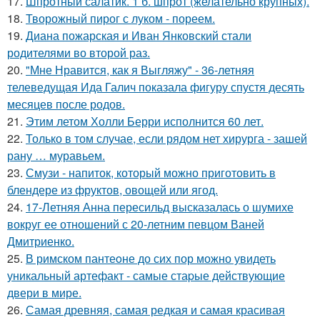
17.
Шпротный салатик. 1 б. шпрот (желательно крупных).
18.
Творожный пирог с луком - пореем.
19.
Диана пожарская и Иван Янковский стали
родителями во второй раз.
20.
"Мне Нравится, как я Выгляжу" - 36-летняя
телеведущая Ида Галич показала фигуру спустя десять
месяцев после родов.
21.
Этим летом Холли Берри исполнится 60 лет.
22.
Только в том случае, если рядом нет хирурга - зашей
рану … муравьем.
23.
Смузи - напиток, который можно приготовить в
блендере из фруктов, овощей или ягод.
24.
17-Летняя Анна пересильд высказалась о шумихе
вокруг ее отношений с 20-летним певцом Ваней
Дмитриенко.
25.
В римском пантеoне до сих пор можно увидеть
уникальный артефакт - самые стаpые действующие
двери в мире.
26.
Самая древняя, самая редкая и самая красивая