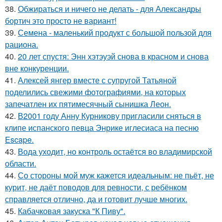
38.
Обжираться и ничего не делать - для Александры
бортич это просто не вариант!
39.
Семена - маленький продукт с большой пользой для
рациона.
40.
20 лет спустя: Энн хэтэуэй снова в красном и снова
вне конкуренции.
41.
Алексей янгер вместе с супругой Татьяной
поделились свежими фотографиями, на которых
запечатлен их пятимесячный сынишка Леон.
42.
В2001 году Анну Курникову пригласили сняться в
клипе испанского певца Энрике иглесиаса на песню
Escape.
43.
Вода уходит, но контроль остаётся во владимирской
области.
44.
Со стороны мой муж кажется идеальным: не пьёт, не
курит, не даёт поводов для ревности, с ребёнком
справляется отлично, да и готовит лучше многих.
45.
Кабачковая закуска "К Пиву".