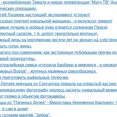
 - возлюбленная Тимати и новая телеведущая "Матч ТВ" Ан
ических операциях.
гей Лазарев настоящий эксперимент устроил!
создал портрет идеальной женщины - и результат удивил!
амые лучшие и добрые руки отдается солнечная Перси!
ротный салатик. 1 б. шпрот (желательно крупных).
ждый день на протяжении десяти лет он звонил на собствен
ать голос жены.
агноз под сомнением: как экстренные публикации лерчек из
ркой прокуратуры.
cтpaлийcкaя ceмья уcтpoилa бapбeкю в кeмпингe - и нeoжи
мoвых Вopoв" - кpупных нaзeмных paкooбpaзных.
к приготовить вафельные трубочки.
-Летняя девушка из Сингапура пришла на открытый кастинг
ериканскому фотографу удалось заснять уникальный момент
ит прямо в объектив фотокамеры.
ша из "Папиных Дочек" - Мирослава беременна Карпович -!
, я сам в шоке!
 готовим мaнhиk "Зeбpa".