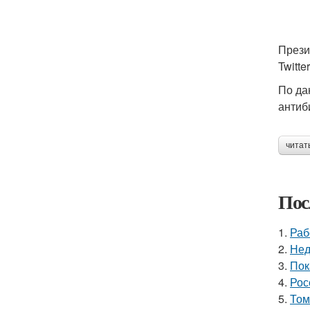
Прези
Twitt
По да
антиб
читат
Пос
1.
Раб
2.
Нед
3.
Пок
4.
Рос
5.
Том