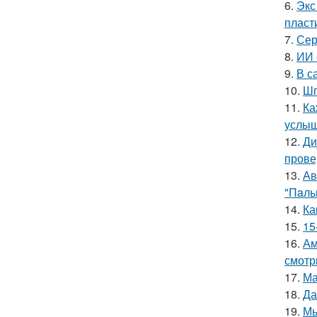
6.
Экс
пласт
7.
Сер
8.
ИИ 
9.
В с
10.
Шп
11.
Ка
услыш
12.
Ди
прове
13.
Ав
"Пaль
14.
Ка
15.
15
16.
Ам
смотр
17.
Ма
18.
Да
19.
Мы