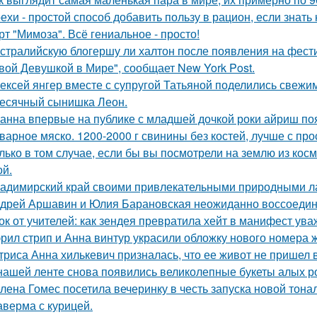
ехи - простой способ добавить пользу в рацион, если знать 
рт "Мимоза". Всё гениальное - просто!
стралийскую блогершу ли халтон после появления на фест
вой Девушкой в Мире", сообщает New York Post.
ексей янгер вместе с супругой Татьяной поделились свежи
есячный сынишка Леон.
анна впервые на публике с младшей дочкой роки айриш по
варное мяско. 1200-2000 г свинины без костей, лучше с пр
лько в том случае, если бы вы посмотрели на землю из косм
ой.
адимирский край своими привлекательными природными л
дрей Аршавин и Юлия Барановская неожиданно воссоединил
ок от учителей: как зендея превратила хейт в манифест ува
рил стрип и Анна винтур украсили обложку нового номера 
триса Анна хилькевич призналась, что ее живот не пришел 
нашей ленте снова появились великолепные букеты алых роз
лена Гомес посетила вечеринку в честь запуска новой тона
верма с курицей.