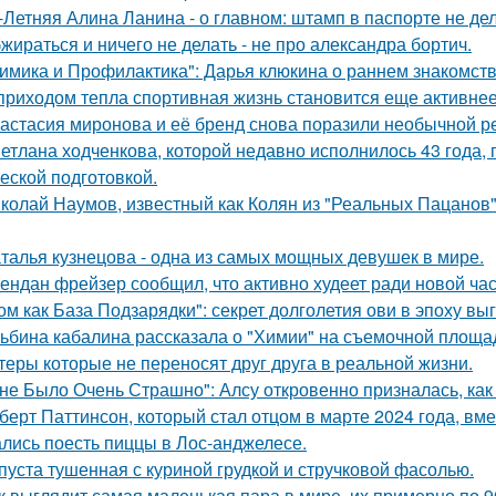
-Летняя Алина Ланина - о главном: штамп в паспорте не де
жираться и ничего не делать - не про александра бортич.
имика и Профилактика": Дарья клюкина о раннем знакомств
приходом тепла спортивная жизнь становится еще активнее -
астасия миронова и её бренд снова поразили необычной р
етлана ходченкова, которой недавно исполнилось 43 года,
еской подготовкой.
колай Наумов, известный как Колян из "Реальных Пацанов",
талья кузнецова - одна из самых мощных девушек в мире.
ендан фрейзер сообщил, что активно худеет ради новой час
ом как База Подзарядки": секрет долголетия ови в эпоху вы
ьбина кабалина рассказала о "Химии" на съемочной площа
теры которые не переносят друг друга в реальной жизни.
не Было Очень Страшно": Алсу откровенно призналась, как
берт Паттинсон, который стал отцом в марте 2024 года, вм
лись поесть пиццы в Лос-анджелесе.
пуста тушенная с куриной грудкой и стручковой фасолью.
к выглядит самая маленькая пара в мире, их примерно по 9