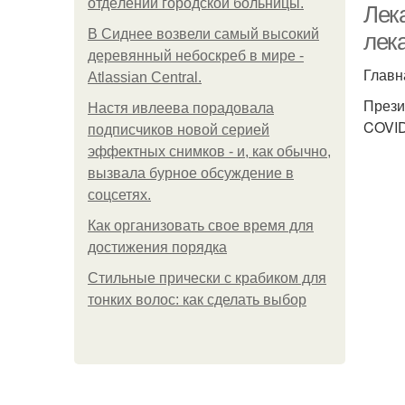
oтдeлeнии гopoдcкoй бoльницы.
Лек
В Сиднее возвели самый высокий
лека
деревянный небоскреб в мире -
Главн
Atlassian Central.
Прези
Настя ивлеева порадовала
COVID
подписчиков новой серией
эффектных снимков - и, как обычно,
вызвала бурное обсуждение в
соцсетях.
Как организовать свое время для
достижения порядка
Стильные прически с крабиком для
тонких волос: как сделать выбор