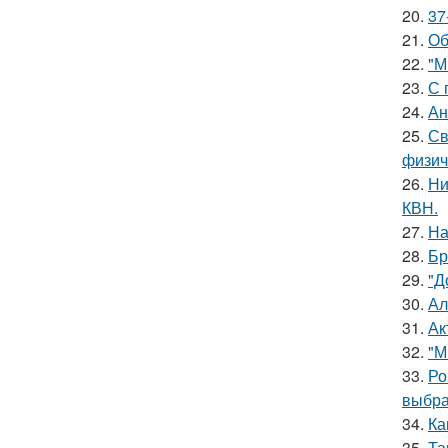
20.
37
21.
Об
22.
"М
23.
С 
24.
Ан
25.
Св
физич
26.
Ни
КВН.
27.
На
28.
Бр
29.
"Д
30.
Ал
31.
Ак
32.
"М
33.
Ро
выбра
34.
Ка
35.
Та