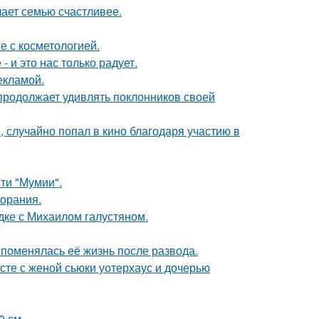
лает семью счастливее.
е с косметологией.
 и это нас только радует.
екламой.
 продолжает удивлять поклонников своей
 случайно попал в кино благодаря участию в
ти "Мумии".
горания.
дке с Михаилом галустяном.
 поменялась её жизнь после развода.
есте с женой сьюки уотерхаус и дочерью
0 см.