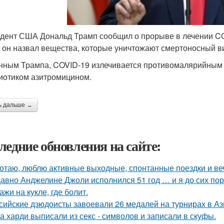
дент США Дональд Трамп сообщил о прорыве в лечении CO
er он назвал вещества, которые уничтожают смертоносный ви
нным Трампа, COVID-19 излечивается противомалярийным 
иотиком азитромицином.
ь дальше →
ледние обновления на сайте:
отаю, люблю активные выходные, спонтанные поездки и ве
авно Анджелине Джоли исполнился 51 год … и я до сих пор 
ажи на кукле, где болит.
сийские дзюдоисты завоевали 26 медалей на турнирах в Аз
а харди выписали из секс - символов и записали в скуфы.