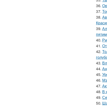
36.
Ор
37.
То
38.
Ав
Краси
39.
Ал
пятим
40.
Ри
41.
От
42.
То
голуб
43.
Вл
44.
Ан
45.
Ур
46.
Мэ
47.
Ак
48.
В 
49.
Се
50.
Ша