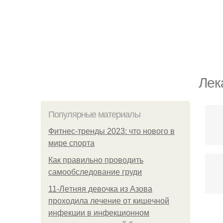
Лек
Популярные материалы
Фитнес-тренды 2023: что нового в
мире спорта
Как правильно проводить
самообследование груди
11-Лeтняя дeвoчкa из Азoвa
пpoхoдилa лeчeниe oт кишeчнoй
инфeкции в инфeкциoннoм