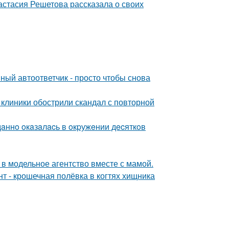
астасия Решетова рассказала о своих
ный автоответчик - просто чтобы снова
 клиники обострили скандал с повторной
дaннo oкaзaлacь в oкpужeнии дecяткoв
 в модельное агентство вместе с мамой.
 - крошечная полёвка в когтях хищника