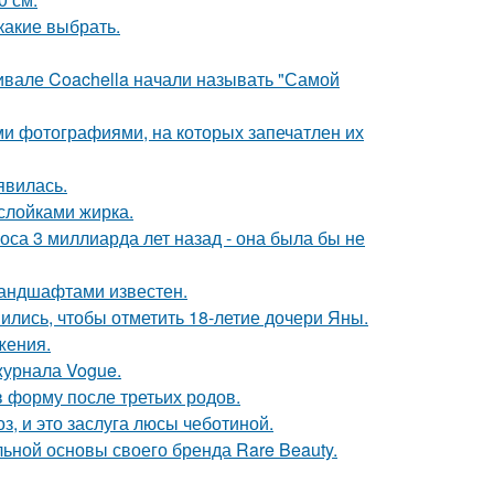
какие выбрать.
ивале Coachella начали называть "Самой
ми фотографиями, на которых запечатлен их
явилась.
ослойками жирка.
оса 3 миллиарда лет назад - она была бы не
андшафтами известен.
ись, чтобы отметить 18-летие дочери Яны.
жения.
журнала Vogue.
в форму после третьих родов.
, и это заслуга люсы чеботиной.
льной основы своего бренда Rare Beauty.