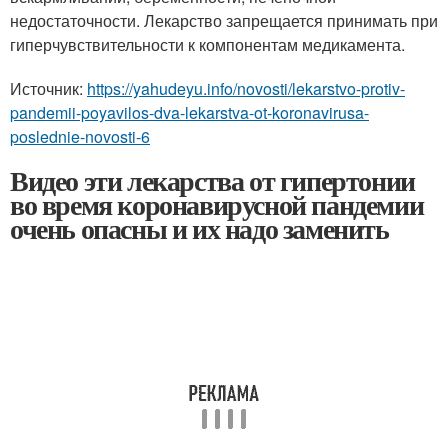
недостаточности. Лекарство запрещается принимать при
гиперчувствительности к компонентам медикамента.
Источник:
https://yahudeyu.info/novosti/lekarstvo-protiv-
pandemii-poyavilos-dva-lekarstva-ot-koronavirusa-
poslednie-novosti-6
Видео эти лекарства от гипертонии
во время коронавирусной пандемии
очень опасны и их надо заменить