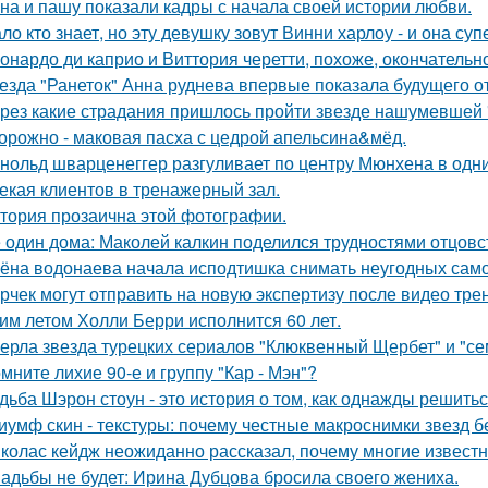
на и пашу показали кадры с начала своей истории любви.
ло кто знает, но эту девушку зовут Винни харлоу - и она су
онардо ди каприо и Виттория черетти, похоже, окончательн
езда "Ранеток" Анна руднева впервые показала будущего от
рез какие страдания пришлось пройти звезде нашумевшей
орожно - маковая пасха с цедрой апельсина&мёд.
нольд шварценеггер разгуливает по центру Мюнхена в одни
екая клиентов в тренажерный зал.
тория прозаична этой фотографии.
 один дома: Маколей калкин поделился трудностями отцовс
ёна водонаева начала исподтишка снимать неугодных самока
рчек могут отправить на новую экспертизу после видео трен
им летом Холли Берри исполнится 60 лет.
ерла звезда турецких сериалов "Клюквенный Щербет" и "сем
мните лихие 90-е и группу "Кар - Мэн"?
дьба Шэрон стоун - это история о том, как однажды решитьс
иумф скин - текстуры: почему честные макроснимки звезд 
колас кейдж неожиданно рассказал, почему многие известн
адьбы не будет: Ирина Дубцова бросила своего жениха.