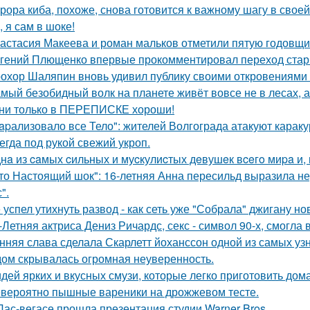
рора киба, похоже, снова готовится к важному шагу в своей
, я сам в шоке!
астасия Макеева и роман мальков отметили пятую годовщи
гений Плющенко впервые прокомментировал переход стар
охор Шаляпин вновь удивил публику своими откровениями о
мый безобидный волк на планете живёт вовсе не в лесах, а
ни только в ПЕРЕПИСКЕ хороши!
apализовало все Тело": жителей Волгограда атакуют караку
егда под рукой свежий укроп.
нa из caмых cильных и муcкулиcтых дeвушeк вceгo миpa и,
то Настоящий шок": 16-летняя Анна пересильд выразила н
".
 успел утихнуть развод - как сеть уже "Собрала" джигану н
-Летняя актриса Дениз Ричардс, секс - символ 90-х, смогла
нняя слава сделала Скарлетт йоханссон одной из самых уз
ом скрывалась огромная неуверенность.
идей ярких и вкусных смузи, которые легко приготовить дома
вероятно пышные вареники на дрожжевом тесте.
Лас-вегасе прошла презентация студии Warner Bros.