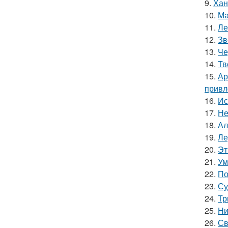
9.
Хан
10.
Ма
11.
Ле
12.
Зв
13.
Че
14.
Тв
15.
Ар
привл
16.
Ис
17.
Не
18.
Ал
19.
Ле
20.
Эт
21.
Ум
22.
По
23.
Су
24.
Тр
25.
Ни
26.
Св