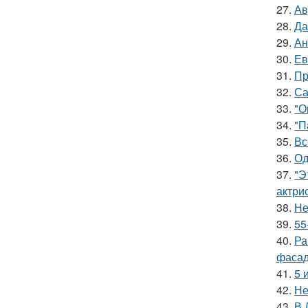
27.
Ав
28.
Да
29.
Ан
30.
Ев
31.
Пр
32.
Са
33.
"О
34.
"П
35.
Вс
36.
Од
37.
"Э
актрис
38.
Не
39.
55
40.
Ра
фасад
41.
5 
42.
Не
43.
В 