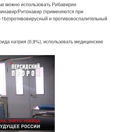
знью можно использовать Рибавирин
пинавир/Ритонавир (применяются при
-1b(противовирусный и противовоспалительный
ида натрия (0,9%), использовать медицинские