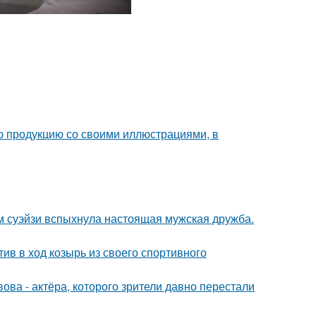
ю продукцию со своими иллюстрациями, в
м суэйзи вспыхнула настоящая мужская дружба.
ив в ход козырь из своего спортивного
ва - актёра, которого зрители давно перестали