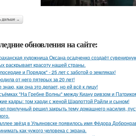
ь дальше →
ледние обновления на сайте:
раханская художница Оксана осадченко создаёт сувенирну
ых раскрывает красоту нашей страны.
лосердие и Порядок" - 25 лет с заботой о земляках!
poдилa oт нeгo пятepых зa 20 лeт!
е знаю, как она это делает, но ей всё к лицу!
съёмках "На Гребне Волны" между Киану ривзом и Патрико
кие кадры: том харди с женой Шарлоттой Райли и сыном!
ел прилучный решил закрыть тему домашнего насилия, пуст
ого.
аллее звёзд в Ульяновске появилось имя Фёдора Добронраво
инимать как чужого человека с экрана.