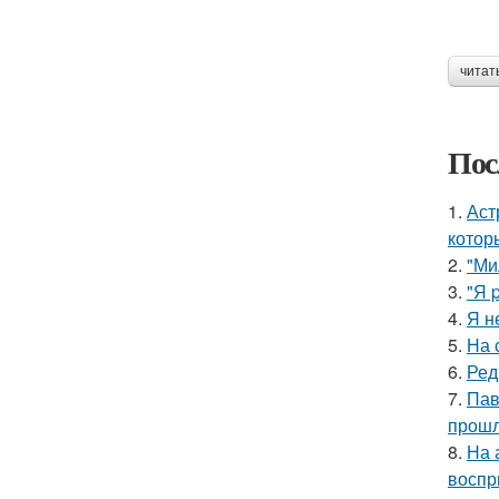
читат
Пос
1.
Аст
котор
2.
"Ми
3.
"Я 
4.
Я н
5.
На 
6.
Ред
7.
Пав
прошл
8.
На 
воспр