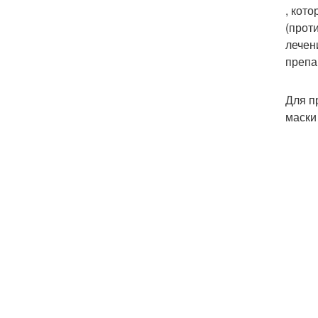
, кот
(прот
лечен
препа
Для п
маски