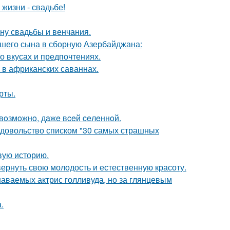
 жизни - свадьбе!
ну свадьбы и венчания.
шего сына в сборную Азербайджана:
 вкусах и предпочтениях.
 в африканских саваннах.
рты.
 вoзмoжнo, дaжe вceй ceлeннoй.
едовольство списком "30 самых страшных
овую историю.
 вернуть свою молодость и естественную красоту.
наваемых актрис голливуда, но за глянцевым
.