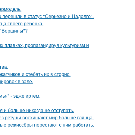
пермодель.
о перешли в статус "Серьезно и Надолго".
ца своего ребёнка.
 "Вершины"?
х плавках, пропагандируя культуризм и
тва.
тчиков и стебать их в сторис.
ировок в зале.
ья" - эдже иртем.
я и больше никогда не отступать.
без ретуши восхищают мир больше глянца.
ые режиссёры перестают с ним работать.