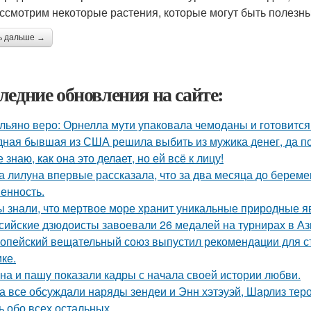
ссмотрим некоторые растения, которые могут быть полезны
ь дальше →
ледние обновления на сайте:
льяно веро: Орнелла мути упаковала чемоданы и готовится
ная бывшая из США решила выбить из мужика денег, да по 
е знаю, как она это делает, но ей всё к лицу!
а лилуна впервые рассказала, что за два месяца до берем
енность.
ы знали, что мертвое море хранит уникальные природные 
сийские дзюдоисты завоевали 26 медалей на турнирах в Аз
опейский вещательный союз выпустил рекомендации для с
ке.
на и пашу показали кадры с начала своей истории любви.
а все обсуждали наряды зендеи и Энн хэтэуэй, Шарлиз тер
ь обо всех остальных.