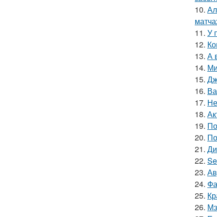
10.
Ал
матча
11.
У 
12.
Ко
13.
А 
14.
Ми
15.
Дж
16.
Ва
17.
Не
18.
Ак
19.
По
20.
По
21.
Ди
22.
Se
23.
Ав
24.
Фа
25.
Кр
26.
Мэ