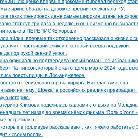
гений Плющенко впервые прокомментировал переход стар
мые яркие образы на дорожке премии телеканала РУ.
сле таких тренировок даже самые широкие штаны не скроют
варю этот суп три раза в неделю, и он неизменно вызывает во
ни только в ПЕРЕПИСКЕ хороши!
лли айлиш впервые так откровенно рассказала о жизни с с
уванчик - настоящий эликсир, который всегда под рукой.
егда под рукой свежий укроп.
ша официально подтвердила новый роман - её избранником
берт Паттинсон, который стал отцом в марте 2024 года, вм
лись поесть пиццы в Лос-анджелесе.
советов от гениального врача хирурга Николая Амосова.
нтазия на тему "Шрека" в российских реалиях превращает г
мую историю.
атерина Климова поделилась кадрами с отдыха на Мальдив
енадцать лет назад во время съёмок фильма "Волк с Уолл -
ые встретились.
которые в голливуде рассказывают, как тяжело работать с Э
дит к своим ролям.