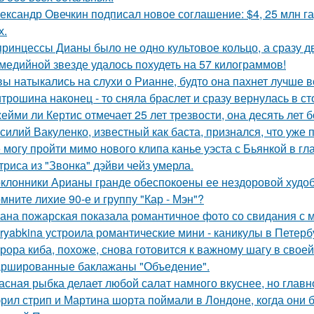
ександр Овечкин подписал новое соглашение: $4, 25 млн га
х.
принцессы Дианы было не одно культовое кольцо, а сразу д
медийной звезде удалось похудеть на 57 килограммов!
вы натыкались на слухи о Рианне, будто она пахнет лучше 
трошина наконец - то сняла браслет и сразу вернулась в сто
ейми ли Кертис отмечает 25 лет трезвости, она десять лет 
силий Вакуленко, известный как баста, признался, что уже 
 могу пройти мимо нового клипа канье уэста с Бьянкой в гл
триса из "Звонка" дэйви чейз умерла.
клонники Арианы гранде обеспокоены ее нездоровой худобо
мните лихие 90-е и группу "Кар - Мэн"?
ана пожарская показала романтичное фото со свидания с
ryabkina устроила романтические мини - каникулы в Петерб
рора киба, похоже, снова готовится к важному шагу в своей
ршированные баклажаны "Объедение".
асная рыбка делает любой салат намного вкуснее, но главн
рил стрип и Мартина шорта поймали в Лондоне, когда они 