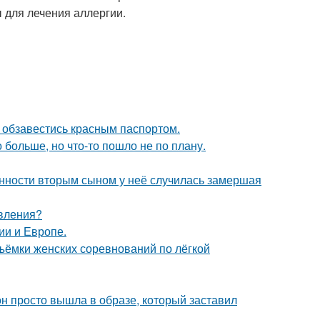
 для лечения аллергии.
 обзавестись красным паспортом.
больше, но что-то пошло не по плану.
енности вторым сыном у неё случилась замершая
явления?
ии и Европе.
ъёмки женских соревнований по лёгкой
он просто вышла в образе, который заставил