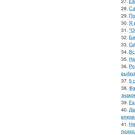
27.
Ев
28.
Са
29.
По
30.
Я 
31.
"О
32.
Би
33.
Од
34.
Вс
35.
Ню
36.
Ро
выбра
37.
5 
38.
Фа
знако
39.
Ек
40.
Дв
вперв
41.
Не
подхо