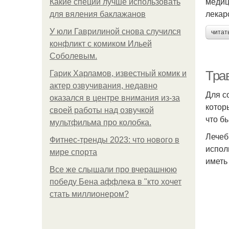
медиц
Какие специи лучше использовать
лекар
для вяления баклажанов
У юли Гаврилиной снова случился
читат
конфликт с комиком Ильей
Соболевым.
Тра
Гарик Харламов, известный комик и
актер озвучивания, недавно
Для с
оказался в центре внимания из-за
котор
своей работы над озвучкой
что б
мультфильма про колобка.
Лечеб
Фитнес-тренды 2023: что нового в
испол
мире спорта
иметь
Все же слышали про вчерашнюю
победу Бена аффлека в "кто хочет
стать миллионером?