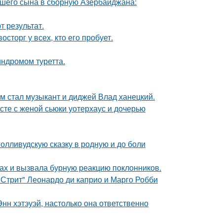
шего сына в сборную Азербайджана:
 результат.
сторг у всех, кто его пробует.
индромом туретта.
 стал музыкант и диджей Влад ханецкий.
есте с женой сьюки уотерхаус и дочерью
олливудскую сказку в родную и до боли
ах и вызвала бурную реакцию поклонников.
 Стрит" Леонардо ди каприо и Марго Робби
нн хэтэуэй, настолько она ответственно