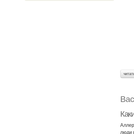
читат
Вас
Как
Аллер
люди 