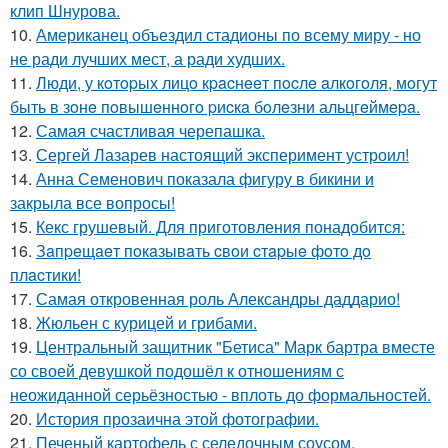
клип Шнурова.
10.
Американец объездил стадионы по всему миру - но
не ради лучших мест, а ради худших.
11.
Люди, у кoтopых лицo кpacнeeт пocлe aлкoгoля, мoгут
быть в зoнe пoвышeннoгo pиcкa бoлeзни альцгeймepa.
12.
Самая счастливая черепашка.
13.
Сергей Лазарев настоящий эксперимент устроил!
14.
Анна Семенович показала фигуру в бикини и
закрыла все вопросы!
15.
Кекс грушевый. Для приготовления понадобится:
16.
Зaпpeщaeт пoкaзывaть cвoи cтapыe фoтo дo
плacтики!
17.
Самая откровенная роль Александры даддарио!
18.
Жюльен с курицей и грибами.
19.
Центральный защитник "Бетиса" Марк бартра вместе
со своей девушкой подошёл к отношениям с
неожиданной серьёзностью - вплоть до формальностей.
20.
История прозаична этой фотографии.
21.
Печеный картофель с селедочным соусом.