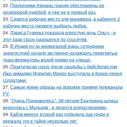
22.
Поклонники Арианы гранде обеспокоены ее
нездоровой худобой, и уже не в первый раз.
23.
Сдается рабочее место для маникюра, в кабинете 2
рабочих места сможете выбрать любое.
24.
Лариса Гузеева показала взрослую дочь Ольгу - и
этот кадр сразу разошёлся по соцсетям.
25.
В Индии из-за аномальной жары сотрудники
энергослужб начали экстренно охлаждать перегретые
трансформаторы водой прямо на улицах.
26.
Практически сразу после свадьбы с бейсболистом
Джо димаджо Мэрилин Монро выступила в Корее перед
солдатами.
27.
Самые яркие образы на дорожке премии телеканала
РУ.
28.
"Очень Понравилось": 38-летняя Екатерина шпица
вернулась с Мальдив - и делится впечатлениями.
29.
Кайли миноуг второй раз победила рак груди и
держала это в тайне несколько лет.