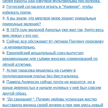
своей работы над озвучкой мультфильма про колобка.
2.
Гогунский согласился играть в "Универе", чтобы
избежать порчи.
3.
А вы знали, что мертвое море хранит уникальные
природные явления?
4.
В 1979 году молодой Арнольд уже жил так, будто весь
мир лежал у его ног.
5.
Сейчас все обсуждают 61-летнюю Паулину поризкову
- и неудивительно.
6.
Европейский вещательный союз выпустил
рекомендации для съёмки женских соревнований по
лёгкой атлетике.
7.
Аглая тарасова решилась на съемку в
полупрозрачном платье без бюстгальтера.
8.
Памела Андерсон сейчас почти не красится, но в
конце девяностых и начале нулевых у неё был совсем
другой образ.
9.
"До свидания! ": Почему любовь успенская жестко
выставила жениха своей дочери и при чем здесь новый