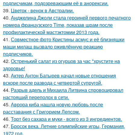
подписчикам, подозревающим её в анорексии.
39.
Цветок - венок в Австралии.
40.
Анджелина Джоли стала героиней первого печатного
номера французского Time, показав шрам после
профилактической мастэктомии 2013 года.
41.
Совместное фото Кристины асмус и её близняшки
маши милаш вызвало оживлённую реакцию
подписчиков.
42.
Остренький салат из огурцов за час "хрустите нa
здоровье!
43.
Актер Антон Батырев начал новые отношения
вскоре после развода с четвертой супругой.
44.
Разрыв адель и Михаила Литвина спровоцировал
настоящий переполох в сети.
45.
Аврора киба нашла новую любовь после
расставания с Григорием Лепсом.
46.
Торт без сахара и муки - всего из 3 ингредиентов.
47.
Бросок века. Летние олимпийские игры, Германия,
1972 год.