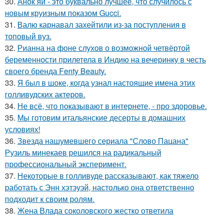
30.
Анок яй - это буквально лучшее, что случилось с
новым круизным показом Gucci.
31.
Валю карнавал захейтили из-за поступления в
топовый вуз.
32.
Рианна на фоне слухов о возможной четвёртой
беременности прилетела в Индию на вечеринку в честь
своего бренда Fenty Beauty.
33.
Я был в шоке, когда узнал настоящие имена этих
голливудских актеров.
34.
Не всё, что показывают в интернете, - про здоровье.
35.
Мы готовим итальянские десерты в домашних
условиях!
36.
Звезда нашумевшего сериала "Слово Пацана"
Рузиль минекаев решился на радикальный
профессиональный эксперимент.
37.
Некоторые в голливуде рассказывают, как тяжело
работать с Энн хэтэуэй, настолько она ответственно
подходит к своим ролям.
38.
Жена Влада соколовского жестко ответила