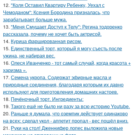
12.
"Коля Оставил Квартиру Ребенку, Уехал с
Чемоданом": Ксения Бородина призналась, что
зарабатывает больше мужа.
13.
"Меня Смущает Доступ к Телу": Регина тодоренко
рассказала, почему не хочет быть актрисой.
14.
Курица фаршированная рисом.
15.
Единственный торт, который я могу съесть после
ужина, не набирая вес.
16.
Олеся Иванченко - тот самый случай, когда красота +
харизма =.
17.
Семена укропа. Содержат эфирные масла и
природные соединения, благодаря которым их давно
используют для приготовления домашних настоев.
18.
Печёночный торт. Ингредиенты:
19.
Такого ещё не было ни разу за всю историю Youtube.
20.
Раньше я думала, что оземпик действует одинаково
на всех: сделал укол - аппетит пропал - вес пошёл вниз.
21.
Руки на стол! Дженнифер лопес выложила новые