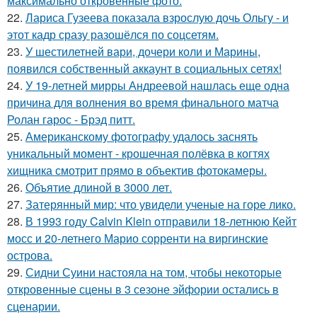
максимально откровенные фото.
22.
Лариса Гузеева показала взрослую дочь Ольгу - и
этот кадр сразу разошёлся по соцсетям.
23.
У шестилетней вари, дочери коли и Марины,
появился собственный аккаунт в социальных сетях!
24.
У 19-летней мирры Андреевой нашлась еще одна
причина для волнения во время финального матча
Ролан гарос - Брэд питт.
25.
Американскому фотографу удалось заснять
уникальный момент - крошечная полёвка в когтях
хищника смотрит прямо в объектив фотокамеры.
26.
Объятие длиной в 3000 лет.
27.
Затерянный мир: что увидели ученые на горе лико.
28.
В 1993 году Calvin Klein отправили 18-летнюю Кейт
мосс и 20-летнего Марио сорренти на виргинские
острова.
29.
Сидни Суини настояла на том, чтобы некоторые
откровенные сцены в 3 сезоне эйфории остались в
сценарии.