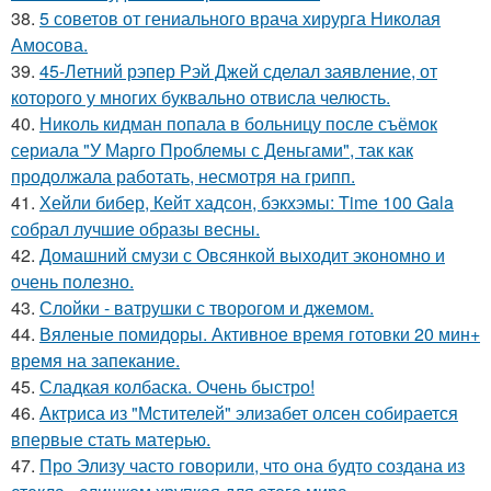
38.
5 советов от гениального врача хирурга Николая
Амосова.
39.
45-Летний рэпер Рэй Джей сделал заявление, от
которого у многих буквально отвисла челюсть.
40.
Николь кидман попала в больницу после съёмок
сериала "У Марго Проблемы с Деньгами", так как
продолжала работать, несмотря на грипп.
41.
Хейли бибер, Кейт хадсон, бэкхэмы: Time 100 Gala
собрал лучшие образы весны.
42.
Домашний смузи с Овсянкой выходит экономно и
очень полезно.
43.
Слойки - ватрушки с творогом и джемом.
44.
Вяленые помидоры. Активное время готовки 20 мин+
время на запекание.
45.
Сладкая колбаска. Очень быстро!
46.
Актриса из "Мстителей" элизабет олсен собирается
впервые стать матерью.
47.
Про Элизу часто говорили, что она будто создана из