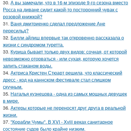
30.
А вы замечали, что в 16-м эпизоде 9-го сезона вместо
Росса на диване сидит какой-то посторонний чувак с
розовой книжкой?
31.
Ваня дмитриенко сделал предложение Ане
пересильд?
32.
Билли айлиш впервые так откровенно рассказала о
жизни с синдромом туретта.
33.
Курица бывает только двух видов: сочная, от которой
невозможно оторваться - или сухая, которую хочется
запить стаканом воды.
34.
Актриса Кристен Стюарт решила, что классический
дресс - код на каннском фестивале стал слишком
скучным.
35.
Наталья кузнецова - одна из самых мощных девушек
в мире.
36.
Актеры которые не переносят друг друга в реальной
жизни.
37.
"Корабли Чумы". В XVI - Xviii веках санитарное
состояние судов было крайне низким.