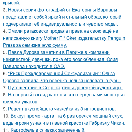
крысой.
3.
Новая серия фотографий от Екатерины Варнавы
представляет собой яркий и стильный образ, который
подчеркивает её индивидуальность и чувство моды.
4.
Эмили ратаковски продала права на свою ещё не
написанную книгу Mother F * Cker издательству Penguin
Press за семизначную сумму.
5.
Павла Дурова заметили в Париже в компании
неизвестной девушки, пока его возлюбленная Юлия
Вавилова находится в ОАЭ.
6.
"Риск Преждевременной Сексуализации": Ольга
Орлова заявила, что ребенка нельзя целовать в губы.
7.
Путешествие в Ссср: картины донецкой художницы.
8.
На первый взгляд кажется, что перед вами монстр из
фильма ужасов.
9.
Рецепт вкуснейшего чизкейка из 3 ингредиентов.
10.
Вокруг промо - арта гта 6 разгорелся мощный слух,
ведь игроки узнали в главной красотке Габриэлу Чикин.
11.
Картофель в сливках запечённый.