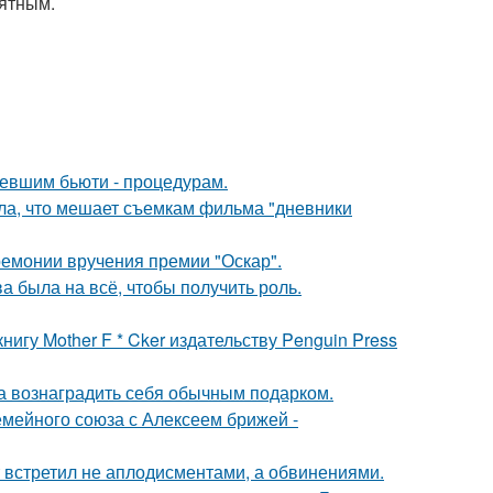
иятным.
ревшим бьюти - процедурам.
ала, что мешает съемкам фильма "дневники
ремонии вручения премии "Оскар".
а была на всё, чтобы получить роль.
игу Mother F * Cker издательству Penguin Press
ла вознаградить себя обычным подарком.
мейного союза с Алексеем брижей -
т встретил не аплодисментами, а обвинениями.