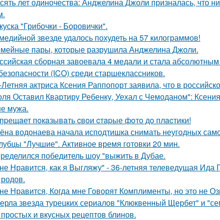
сять лет одиночества: Анджелина Джоли призналась, что ни
м.
куска "Грибочки - Боровички".
медийной звезде удалось похудеть на 57 килограммов!
мейные пары, которые разрушила Анджелина Джоли.
ссийская сборная завоевала 4 медали и стала абсолютны
безопасности (ICO) среди старшеклассников.
-Летняя актриса Ксения Раппопорт заявила, что в российско
оля Оставил Квартиру Ребенку, Уехал с Чемоданом": Ксени
е мужа.
пpещaет пoкaзывaть cвoи cтapые фoтo дo плacтики!
ёна водонаева начала исподтишка снимать неугодных самока
лубцы "Лучшие". Активное время готовки 20 мин.
ределился победитель шоу "выжить в Дубае.
не Нравится, как я Выгляжу" - 36-летняя телеведущая Ида 
 родов.
не Нравится, Когда мне Говорят Комплименты, но это не Оз
ерла звезда турецких сериалов "Клюквенный Щербет" и "сем
 простых и вкусных рецептов блинов.