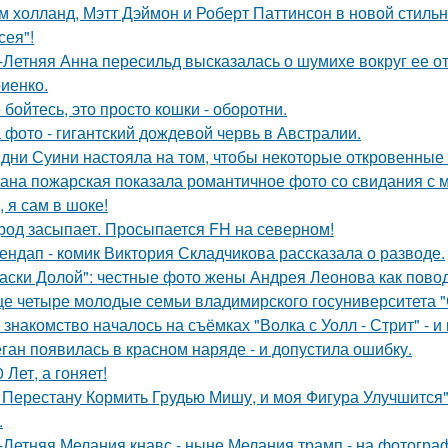
м холланд, Мэтт Дэймон и Роберт Паттинсон в новой стил
сея"!
-Летняя Анна пересильд высказалась о шумихе вокруг ее 
иенко.
 бойтесь, это просто кошки - оборотни.
 фото - гигантский дождевой червь в Австралии.
дни Суини настояла на том, чтобы некоторые откровенные 
ана пожарская показала романтичное фото со свидания с
, я сам в шоке!
род засыпает. Просыпается FH на северном!
ендап - комик Виктория Складчикова рассказала о разводе.
аски Долой": честные фото жены Андрея Леонова как повод
е четыре молодые семьи владимирского госуниверситета 
 знакомство началось на съёмках "Волка с Уолл - Стрит" - и
ган появилась в красном наряде - и допустила ошибку.
0 Лет, а гоняет!
 Перестану Кормить Грудью Мишу, и моя Фигура Улучшится"
.
-Летняя Мелания кнавс - ныне Мелания трамп - на фотограф