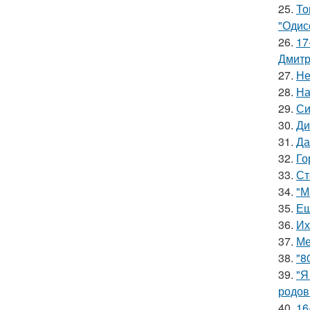
25.
То
"Одис
26.
17
Дмитр
27.
Не
28.
На
29.
Си
30.
Ди
31.
Да
32.
Го
33.
Ст
34.
"М
35.
Ещ
36.
Их
37.
Ме
38.
"8
39.
"Я
родов
40.
16