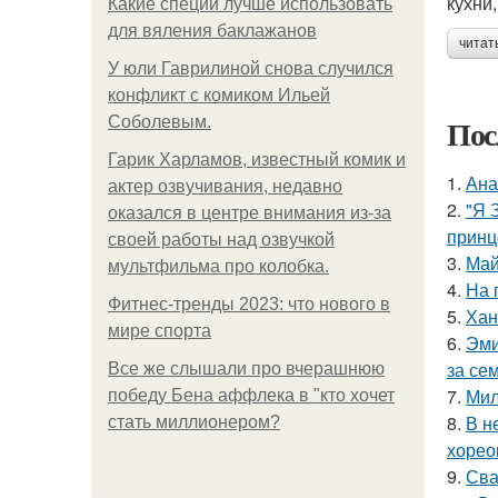
кухни
Какие специи лучше использовать
для вяления баклажанов
читат
У юли Гаврилиной снова случился
конфликт с комиком Ильей
Пос
Соболевым.
Гарик Харламов, известный комик и
1.
Ана
актер озвучивания, недавно
2.
"Я 
оказался в центре внимания из-за
принц
своей работы над озвучкой
3.
Май
мультфильма про колобка.
4.
На 
Фитнес-тренды 2023: что нового в
5.
Хан
мире спорта
6.
Эми
за се
Все же слышали про вчерашнюю
7.
Мил
победу Бена аффлека в "кто хочет
8.
В н
стать миллионером?
хорео
9.
Сва