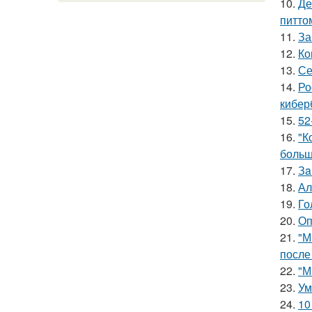
10.
Де
питто
11.
За
12.
Ко
13.
Се
14.
Ро
кибер
15.
52
16.
"К
больш
17.
Зa
18.
Ал
19.
Го
20.
Оп
21.
"М
после
22.
"М
23.
Ум
24.
10