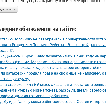
, которые помогут сделать работу в ней более простой и пр
ь дальше →
ледние обновления на сайте:
стасию Волочкову не раз упрекали в приверженности уста
Занята Рождением Третьего Ребенка": Энн хэтэуэй рассказ
ессы-3".
кл Джексон и Брук шилдс познакомились в 1981 году на це
пробах к фильму "Морозко" я была полна решимости и готов
на и пашу показали кадры с начала своей истории любви.
ли ратаковски продала права на свою ещё не написанную кн
мизначную сумму.
ана стар окончила 9-й класс с красным аттестатом и реши
едавнем интервью Ирина тонева раскрыла детали своего се
графом, далеким от мира шоу-бизнеса.
дьбу иды Галич у мидаграбинского озера в Осетии интерне