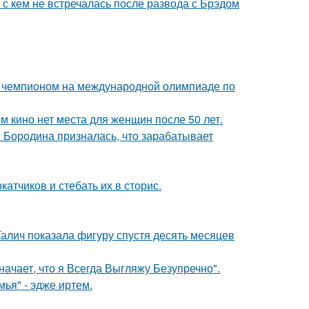
 с кем не встречалась после развода с Брэдом
м чемпионом на международной олимпиаде по
м кино нет места для женщин после 50 лет.
я Бородина призналась, что зарабатывает
тчиков и стебать их в сторис.
Галич показала фигуру спустя десять месяцев
начает, что я Всегда Выгляжу Безупречно".
ья" - эдже иртем.