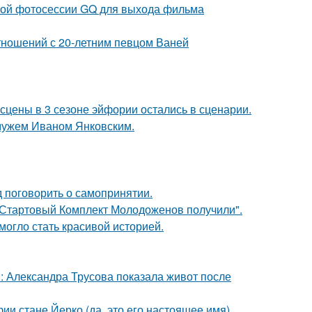
ьной фотосессии GQ для выхода фильма
отношений с 20-летним певцом Ваней
сцены в 3 сезоне эйфории остались в сценарии.
 мужем Иваном Янковским.
 поговорить о самопринятии.
"Стартовый Комплект Молодоженов получили".
 могло стать красивой историей.
: Александра Трусова показала живот после
ии стане Йерко (да, это его настоящее имя),