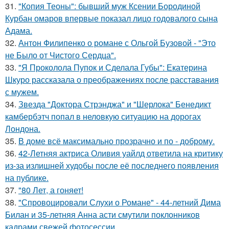
31.
"Копия Теоны": бывший муж Ксении Бородиной
Курбан омаров впервые показал лицо годовалого сына
Адама.
32.
Антон Филипенко о романе с Ольгой Бузовой - "Это
не Было от Чистого Сердца".
33.
"Я Проколола Пупок и Сделала Губы": Екатерина
Шкуро рассказала о преображениях после расставания
с мужем.
34.
Звезда "Доктора Стрэнджа" и "Шерлока" Бенедикт
камбербэтч попал в неловкую ситуацию на дорогах
Лондона.
35.
В доме всё максимально прозрачно и по - доброму.
36.
42-Летняя актриса Оливия уайлд ответила на критику
из-за излишней худобы после её последнего появления
на публике.
37.
"80 Лет, а гоняет!
38.
"Спровоцировали Слухи о Романе" - 44-летний Дима
Билан и 35-летняя Анна асти смутили поклонников
кадрами свежей фотосессии.