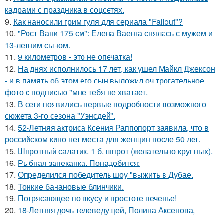
кадрами с праздника в соцсетях.
9.
Как наносили грим гуля для сериала "Fallout"?
10.
"Рост Вани 175 см": Елена Ваенга снялась с мужем и
13-летним сыном.
11.
9 километров - это не опечатка!
12.
На днях исполнилось 17 лет, как ушел Майкл Джексон
- и в память об этом его сын выложил оч трогательное
фото с подписью "мне тебя не хватает.
13.
В сети появились первые подробности возможного
сюжета 3-го сезона "Уэнсдей".
14.
52-Летняя актриса Ксения Раппопорт заявила, что в
российском кино нет места для женщин после 50 лет.
15.
Шпротный салатик. 1 б. шпрот (желательно крупных).
16.
Рыбная запеканка. Понадобится:
17.
Определился победитель шоу "выжить в Дубае.
18.
Тонкие банановые блинчики.
19.
Потрясающее по вкусу и простоте печенье!
20.
18-Летняя дочь телеведущей, Полина Аксенова,