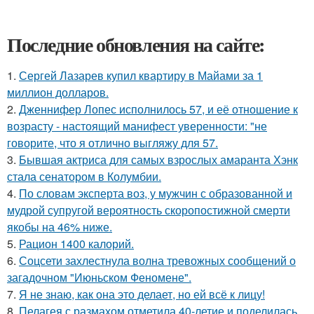
Последние обновления на сайте:
1.
Сергей Лазарев купил квартиру в Майами за 1
миллион долларов.
2.
Дженнифер Лопес исполнилось 57, и её отношение к
возрасту - настоящий манифест уверенности: "не
говорите, что я отлично выгляжу для 57.
3.
Бывшая актриса для самых взрослых амаранта Хэнк
стала сенатором в Колумбии.
4.
По словам эксперта воз, у мужчин с образованной и
мудрой супругой вероятность скоропостижной смерти
якобы на 46% ниже.
5.
Рацион 1400 калорий.
6.
Соцсети захлестнула волна тревожных сообщений о
загадочном "Июньском Феномене".
7.
Я не знаю, как она это делает, но ей всё к лицу!
8.
Пелагея с размахом отметила 40-летие и поделилась