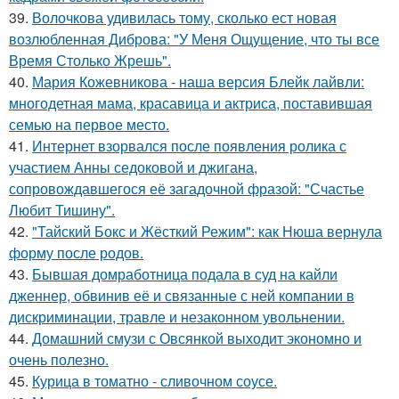
39.
Волочкова удивилась тому, сколько ест новая
возлюбленная Диброва: "У Меня Ощущение, что ты все
Время Столько Жрешь".
40.
Мария Кожевникова - наша версия Блейк лайвли:
многодетная мама, красавица и актриса, поставившая
семью на первое место.
41.
Интернет взорвался после появления ролика с
участием Анны седоковой и джигана,
сопровождавшегося её загадочной фразой: "Счастье
Любит Тишину".
42.
"Тайский Бокс и Жёсткий Режим": как Нюша вернула
форму после родов.
43.
Бывшая домработница подала в суд на кайли
дженнер, обвинив её и связанные с ней компании в
дискриминации, травле и незаконном увольнении.
44.
Домашний смузи с Овсянкой выходит экономно и
очень полезно.
45.
Курица в томатно - сливочном соусе.