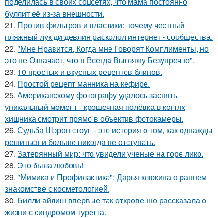
поделилась в своих соцсетях, что мама постоянно
буллит её из-за внешности.
21.
Против фильтров и пластики: почему честный
пляжный лук ди девлин расколол интернет - сообщества.
22.
"Мне Нравится, Когда мне Говорят Комплименты, но
это не Означает, что я Всегда Выгляжу Безупречно".
23.
10 простых и вкусных рецептов блинов.
24.
Простой рецепт манника на кефире.
25.
Американскому фотографу удалось заснять
уникальный момент - крошечная полёвка в когтях
хищника смотрит прямо в объектив фотокамеры.
26.
Судьба Шэрон стоун - это история о том, как однажды
решиться и больше никогда не отступать.
27.
Затерянный мир: что увидели ученые на горе лико.
28.
Это была любовь!
29.
"Мимика и Профилактика": Дарья клюкина о раннем
знакомстве с косметологией.
30.
Билли айлиш впервые так откровенно рассказала о
жизни с синдромом туретта.