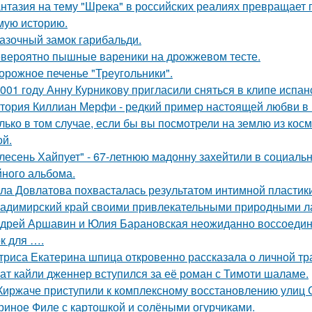
нтазия на тему "Шрека" в российских реалиях превращает г
мую историю.
азочный замок гарибальди.
вероятно пышные вареники на дрожжевом тесте.
орожное печенье "Треугольники".
001 году Анну Курникову пригласили сняться в клипе испан
тория Киллиан Мерфи - редкий пример настоящей любви в 
лько в том случае, если бы вы посмотрели на землю из косм
ой.
лесень Хайпует" - 67-летнюю мадонну захейтили в социальн
йного альбома.
ла Довлатова похвасталась результатом интимной пластик
адимирский край своими привлекательными природными л
дрей Аршавин и Юлия Барановская неожиданно воссоединил
к для ….
триса Екатерина шпица откровенно рассказала о личной тра
ат кайли дженнер вступился за её роман с Тимоти шаламе.
Киржаче приступили к комплексному восстановлению улиц 
риное Филе с картошкой и солёными огурчиками.