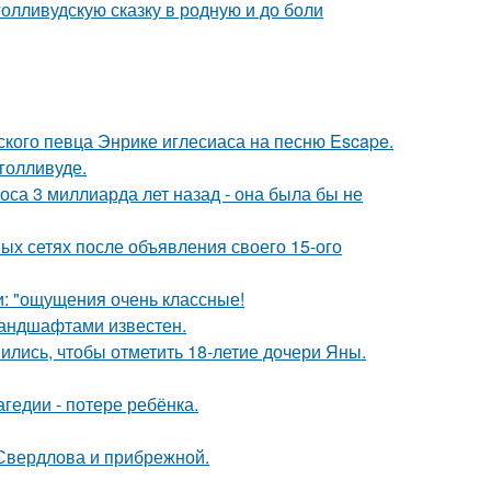
олливудскую сказку в родную и до боли
ского певца Энрике иглесиаса на песню Escape.
голливуде.
оса 3 миллиарда лет назад - она была бы не
ых сетях после объявления своего 15-ого
и: "ощущения очень классные!
андшафтами известен.
ись, чтобы отметить 18-летие дочери Яны.
гедии - потере ребёнка.
Свердлова и прибрежной.