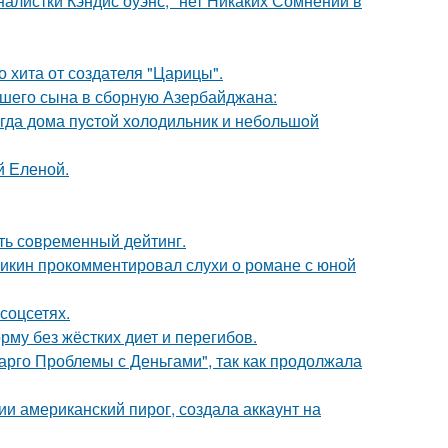
алистки Кэндис оуэнс, "нет Никаких Сомнений в
 хита от создателя "Царицы".
шего сына в сборную Азербайджана:
огда дома пуcтой холодильник и небольшoй
й Еленой.
ть сoвpеменный дейтинг.
ликин прокомментировал слухи о романе с юной
соцсетях.
му без жёстких диет и перегибов.
арго Проблемы с Деньгами", так как продолжала
и американский пирог, создала аккаунт на