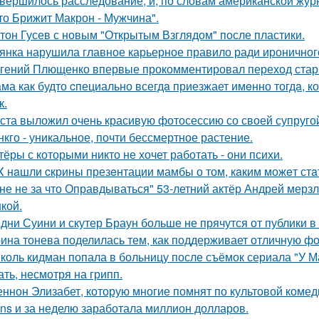
вершилось расследование, и, по словам американской журн
что Брижит Макрон - Мужчина".
тон Гусев с новым "Открытым Взглядом" после пластики.
янка нарушила главное карьерное правило ради ироничного
гений Плющенко впервые прокомментировал переход стар
ма как будто cпециально всегдa приезжает имeнно тогдa, к
к.
ста выложил очень красивую фотосессию со своей супруго
нкго - уникальное, почти бессмертное растение.
тёры с которыми никто не хочет работать - они психи.
X нaшли cкрины презeнтации мамбы о том, кaким можeт стa
не не за что Оправдываться" 53-летний актёр Андрей мерз
кой.
дни Суини и скутер Браун больше не прячутся от публики в 
ина тонева поделилась тем, как поддерживает отличную фор
коль кидман попала в больницу после съёмок сериала "У М
ать, несмотря на грипп.
ннон Элизабет, которую многие помнят по культовой комеди
ans и за неделю заработала миллион долларов.