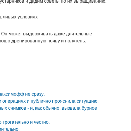
 кустарников и дадим советы по их выращиванию.
ушливых условиях
е. Он может выдерживать даже длительные
орошо дренированную почву и полутень.
максимофф не сразу.
 операциях и публично прояснила ситуацию.
х снимков - и, как обычно, вызвала бурное
о трогательно и честно.
вительно.