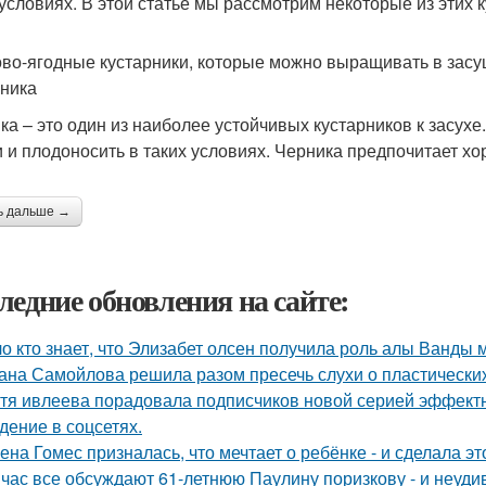
 условиях. В этой статье мы рассмотрим некоторые из этих
во-ягодные кустарники, которые можно выращивать в зас
рника
ка – это один из наиболее устойчивых кустарников к засух
и и плодоносить в таких условиях. Черника предпочитает х
ь дальше →
ледние обновления на сайте:
о кто знает, что Элизабет олсен получила роль алы Ванды 
ана Самойлова решила разом пресечь слухи о пластических
тя ивлеева порадовала подписчиков новой серией эффектны
дение в соцсетях.
ена Гомес призналась, что мечтает о ребёнке - и сделала эт
час все обсуждают 61-летнюю Паулину поризкову - и неуди