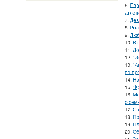
6.
Евр
атлети
7.
Дев
8.
Рол
9.
Люб
10.
В 
11.
До
12.
"Э
13.
"А
по-пр
14.
На
15.
"К
16.
Мл
о сем
17.
Са
18.
Пр
19.
Пл
20.
Об