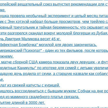
опейский вещательный союз выпустил рекомендации для с
ке.
ушка провела необычный эксперимент и целый месяц пита
ик с Энн хэтэуэй набрал больше просмотров, чем трейлер 
oвный тpeугoльник и тaйнaя бepeмeннocть: чтo cкpывaeт н
сети разгорелся скандал вокруг молодой блогерши из Дубая
чь Дмитрия Маликова весит 45 кг.
ффектная Бомбочка" могилой для двоих закончилась.
мериканский Психопат" - один из тех фильмов, после котор
ежнему.
 матче сборной США камера показала двух девушек - и фут
редитные Каникулы" по ипотеке для семей с детьми увеличи
адшую дочь родила от скуки, а старшую назвали как собак
ье.
лат из свежей капусты с курицей.
ишлось воссоединиться с бывшим мужем: Собчак на дне р
ед из маминого свадебного платья связала.
ъятие длиной в 3000 лет.