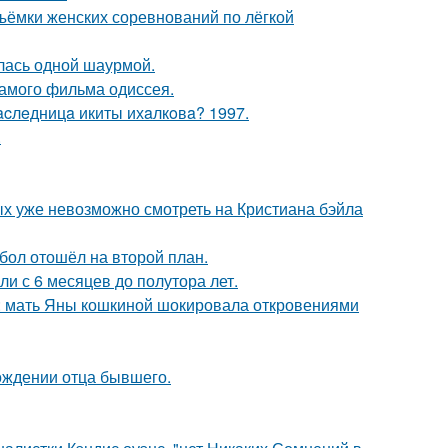
ъёмки женских соревнований по лёгкой
лась одной шаурмой.
самого фильма одиссея.
acлeдницa икиты ихaлкoвa? 1997.
.
ых уже невозможно смотреть на Кристиана бэйла
бол отошёл на второй план.
ли с 6 месяцев до полутора лет.
у: мать Яны кошкиной шокировала откровениями
ождении отца бывшего.