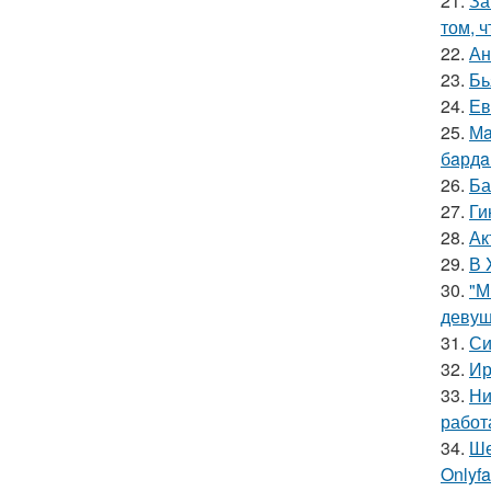
21.
За
том, 
22.
Ан
23.
Бь
24.
Ев
25.
Мa
бaрдa
26.
Ба
27.
Ги
28.
Ак
29.
В 
30.
"М
девуш
31.
Си
32.
Ир
33.
Ни
работ
34.
Ше
Onlyf