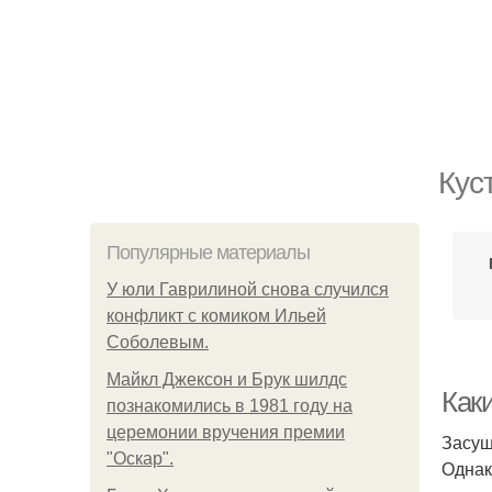
Кус
Популярные материалы
У юли Гаврилиной снова случился
конфликт с комиком Ильей
Соболевым.
Майкл Джексон и Брук шилдс
Как
познакомились в 1981 году на
церемонии вручения премии
Засуш
"Оскар".
Однак