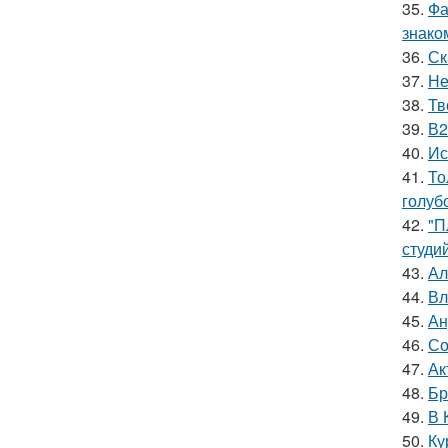
35.
Фа
знако
36.
Ск
37.
Не
38.
Тв
39.
В2
40.
Ис
41.
То
голуб
42.
"П
студи
43.
Ал
44.
Вл
45.
Ан
46.
Со
47.
Ак
48.
Бр
49.
В 
50.
Ку