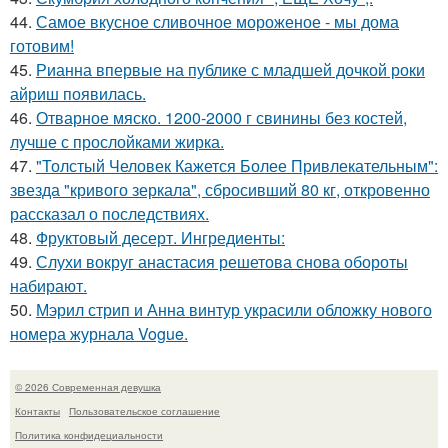
44.
Самое вкусное сливочное мороженое - мы дома
готовим!
45.
Рианна впервые на публике с младшей дочкой роки
айриш появилась.
46.
Отварное мяско. 1200-2000 г свинины без костей,
лучше с прослойками жирка.
47.
"Толстый Человек Кажется Более Привлекательным":
звезда "кривого зеркала", сбросивший 80 кг, откровенно
рассказал о последствиях.
48.
Фруктовый десерт. Ингредиенты:
49.
Слухи вокруг анастасия решетова снова обороты
набирают.
50.
Мэрил стрип и Анна винтур украсили обложку нового
номера журнала Vogue.
© 2026 Современная девушка
Контакты
Пользовательское соглашение
Политика конфидециальности