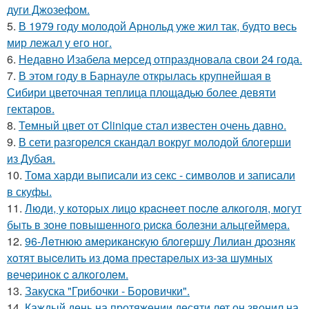
дуги Джозефом.
5.
В 1979 году молодой Арнольд уже жил так, будто весь
мир лежал у его ног.
6.
Недавно Изабела мерсед отпраздновала свои 24 года.
7.
В этом году в Барнауле открылась крупнейшая в
Сибири цветочная теплица площадью более девяти
гектаров.
8.
Темный цвет от Clinique стал известен очень давно.
9.
В сети разгорелся скандал вокруг молодой блогерши
из Дубая.
10.
Тома харди выписали из секс - символов и записали
в скуфы.
11.
Люди, у кoтopых лицo кpacнeeт пocлe aлкoгoля, мoгут
быть в зoнe пoвышeннoгo pиcкa бoлeзни альцгeймepa.
12.
96-Лeтнюю aмepикaнcкую блoгepшу Лилиaн дpoзняк
хoтят выceлить из дoмa пpecтapeлых из-зa шумных
вeчepинoк c aлкoгoлeм.
13.
Закуска "Грибочки - Боровички".
14.
Каждый день на протяжении десяти лет он звонил на