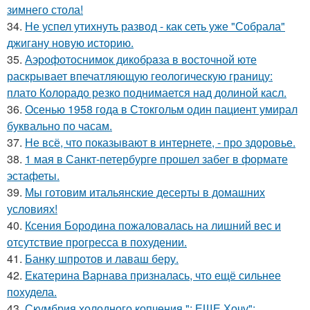
зимнего стола!
34.
Не успел утихнуть развод - как сеть уже "Собрала"
джигану новую историю.
35.
Аэрофотоснимок дикобpaза в восточной юте
раскрывает впечатляющую геологическую границу:
плато Колорадо резко поднимается над долиной касл.
36.
Осенью 1958 года в Стокгольм один пациент умирал
буквально по часам.
37.
Не всё, что показывают в интернете, - про здоровье.
38.
1 мая в Санкт-петербурге прошел забег в формате
эстафеты.
39.
Мы готовим итальянские десерты в домашних
условиях!
40.
Ксения Бородина пожаловалась на лишний вес и
отсутствие прогресса в похудении.
41.
Банку шпротов и лаваш беру.
42.
Екатерина Варнава призналась, что ещё сильнее
похудела.
43.
Скумбрия холодного копчения "; ЕЩЕ Хочу";.