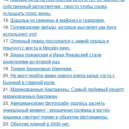
собственный автоответчик - просто чтобы снова
услышать голос жены.
15.
Шашлык из свинины в майонез и газировке.
16.
Голливудские звёзды, которые выглядят как боги,
используют это!
17.
Оперный певец поссорился с дамой сердца и
прыгнул с моста в Москву-реку.
18.
Диана пожарская и Иван Янковский стали
родителями во второй раз.
19.
Тонкие банановые блинчики.
20.
Не могу пройти мимо нового клипа канье уэста с
Бьянкой в главной роли.
21.
Маринованные баклажаны. Самый любимый рецепт
маринованных баклажан.
22.
Американскому фотографу удалось заснять
уникальный момент - крошечная полёвка в когтях
хищника смотрит прямо в объектив фотокамеры.
23.
Объятие длиной в 3000 лет.