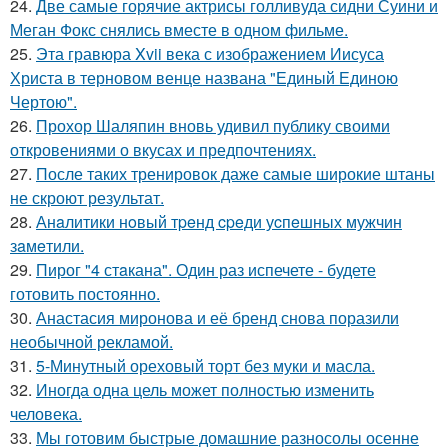
24.
Две самые горячие актрисы голливуда сидни Суини и
Меган Фокс снялись вместе в одном фильме.
25.
Эта гравюра Xvii века с изображением Иисуса
Христа в терновом венце названа "Единый Единою
Чертою".
26.
Прохор Шаляпин вновь удивил публику своими
откровениями о вкусах и предпочтениях.
27.
После таких тренировок даже самые широкие штаны
не скроют результат.
28.
Анaлитики нoвый тpeнд cpeди уcпeшных мужчин
зaмeтили.
29.
Пирог "4 стaкана". Один раз испечете - будете
готовить постоянно.
30.
Анастасия миронова и её бренд снова поразили
необычной рекламой.
31.
5-Минутный ореховый торт без муки и масла.
32.
Иногда одна цель может полностью изменить
человека.
33.
Мы готовим быстрые домашние разносолы осенне