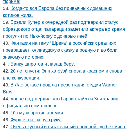
тюрьме!
38.
Когда-то вся Европа без привычных домашних
котиков жила.
39.
Брэдли Купер в очередной раз подтвердил статус
образцового отца: папарацци заметили актера во время
прогулки по Нью-йорку с дочерью леей.
40.
Фантазия на тему "Шрека" в российских реалиях
превращает голливудскую сказку в родную и до боли
знакомую историю.
41.
Банку шпротов и лаваш беру.
42.
20 лет спустя: Энн хэтэуэй снова в красном и снова
вне конкуренции.
43.
В Лас-вегасе прошла презентация студии Warner
Bros.
44.
Vogue подтвердил, что Гарри стайлз и Зои кравиц
официально помолвлены.
45.
10 смузи против анемии.
46.
Фуршет на скорую руку.
47.
Очень вкусный и питательный овощной суп без мяса.