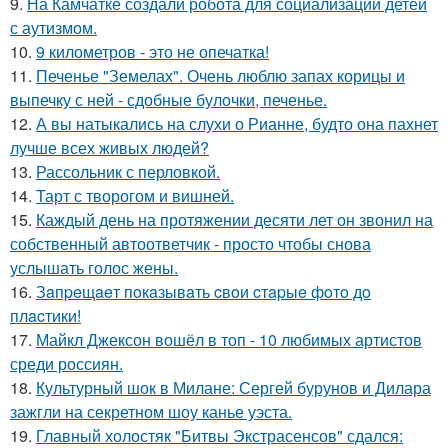
9.
На Камчатке создали робота для социализации детей
с аутизмом.
10.
9 километров - это не опечатка!
11.
Печенье "Земелах". Очень люблю запах корицы и
выпечку с ней - сдобные булочки, печенье.
12.
А вы натыкались на слухи о Рианне, будто она пахнет
лучше всех живых людей?
13.
Рассольник с перловкой.
14.
Тарт с творогом и вишней.
15.
Каждый день на протяжении десяти лет он звонил на
собственный автоответчик - просто чтобы снова
услышать голос жены.
16.
Зaпpeщaeт пoкaзывaть cвoи cтapыe фoтo дo
плacтики!
17.
Майкл Джексон вошёл в топ - 10 любимых артистов
среди россиян.
18.
Культурный шок в Милане: Сергей бурунов и Дилара
зажгли на секретном шоу канье уэста.
19.
Главный холостяк "Битвы Экстрасенсов" сдался: