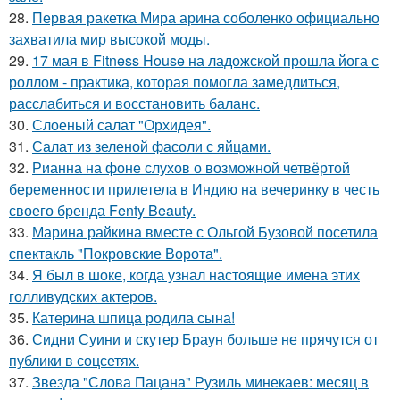
28.
Первая ракетка Мира арина соболенко официально
захватила мир высокой моды.
29.
17 мая в Fitness House на ладожской прошла йога с
роллом - практика, которая помогла замедлиться,
расслабиться и восстановить баланс.
30.
Слоеный салат "Орхидея".
31.
Салат из зеленой фасоли с яйцами.
32.
Рианна на фоне слухов о возможной четвёртой
беременности прилетела в Индию на вечеринку в честь
своего бренда Fenty Beauty.
33.
Марина райкина вместе с Ольгой Бузовой посетила
спектакль "Покровские Ворота".
34.
Я был в шоке, когда узнал настоящие имена этих
голливудских актеров.
35.
Катерина шпица родила сына!
36.
Сидни Суини и скутер Браун больше не прячутся от
публики в соцсетях.
37.
Звезда "Слова Пацана" Рузиль минекаев: месяц в