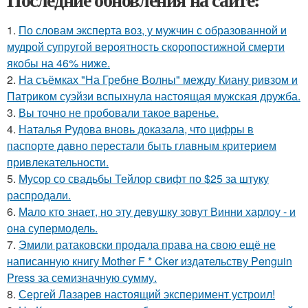
1.
По словам эксперта воз, у мужчин с образованной и
мудрой супругой вероятность скоропостижной смерти
якобы на 46% ниже.
2.
На съёмках "На Гребне Волны" между Киану ривзом и
Патриком суэйзи вспыхнула настоящая мужская дружба.
3.
Вы точно не пробовали такое варенье.
4.
Наталья Рудова вновь доказала, что цифры в
паспорте давно перестали быть главным критерием
привлекательности.
5.
Мусор со свадьбы Тейлор свифт по $25 за штуку
распродали.
6.
Мало кто знает, но эту девушку зовут Винни харлоу - и
она супермодель.
7.
Эмили ратаковски продала права на свою ещё не
написанную книгу Mother F * Cker издательству Penguin
Press за семизначную сумму.
8.
Сергей Лазарев настоящий эксперимент устроил!