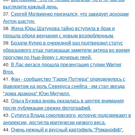
выглядите каждый день.
37.
Сергей Матвиенко признался, что завидует доходам
Антон шастун.
38.
Жена Юры Шатунова тайно вступила в брак и
прошла обряд венчания с новым возлюбленным.
39.
Брэдли Купер в очередной раз подтвердил статус
образцового отца: папарацци заметили актера во время
прогулки по Нью-йорку с дочерью леей.
40.
В Лас-вегасе прошла презентация студии Warner
Bros.
41.
Фан - сообщество "Гарри Поттера" определилось с
фаворитом на роль Северуса снейпа - им стал звезда
"дома дракона" Юэн Митчелл.
42.
Ольга Бузова вновь оказалась в центре внимания
после публикации свежих фотографий.
43.
Супруга Влада соколовского, которую подозревают в
анорексии, достигла критически низкого веса.
44.
Очень нежный и вкусный картофель "Романофф".