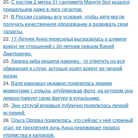
20.
С ростом 2 метра 31 сантиметр Мануте бол казался
пришельцем даже в лиге гигантов.
21.
В России созданы все условия, чтобы дети могли
получать качественное образование и развивать свои
таланты.
22.
17-Летняя Анна пересильд высказалась о шумихе
вокруг ее отношений с 20-летним певцом Ваней
Дмитриенко.
23.
Аврора киба решила наконец - то ответить на все
обвинения и слухи, которые ходят вокруг ее личной
жизни.
24.
Валя карнавал недавно поделилась яркими
моментами с отдыха, опубликовав фото, на котором она
демонстрирует свою фигуру в купальнике.
25.
Энн хэтэуэй впервые публично поделилась личной
историей.
26.
Ольга Орлова поделилась, что сейчас у неё сложный
этап: её трехлетняя дочь Анна переживает период
упрямства и капризов.