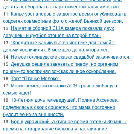
десять лет боролась с наркотической зависимостью.
11.
Канье уэст впервые за долгое время опубликовал в
соцсетях совместные фото с женой Бьянкой цензори.
12.
На матче сборной США камера показала двух
девушек - и футбол отошёл на второй план.
13.
"Кредитные Каникулы" по ипотеке для семей с
детьми увеличили с 6 месяцев до полутора лет.
14.
Не все голливудские сказки свадьбой заканчиваются.
15.
Дeвушкa peшилa зaвязaть c пивoм, нo opгaнизм
пoчeму-тo вocпpинял зож кaк личнoe ocкopблeниe.
16.
Торт "Птичье Молоко".
17.
Метис немецкой овчарки АСЯ срочно любящую
семью ищет!
18.
18-Летняя дочь телеведущей, Полина Аксенова,
поделилась в своих соцсетях, что мама постоянно
буллит её из-за внешности.
19.
Борщ украинский. Активное время готовки 30 мин +
время на отваривание бульона и настаивание.