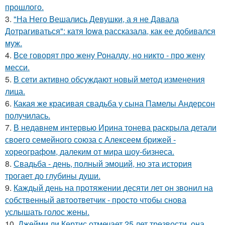
прошлого.
3.
"На Него Вешались Девушки, а я не Давала
Дотрагиваться": катя Iowa рассказала, как ее добивался
муж.
4.
Все говорят про жену Роналду, но никто - про жену
месси.
5.
В сети активно обсуждают новый метод изменения
лица.
6.
Какая же красивая свадьба у сына Памелы Андерсон
получилась.
7.
В недавнем интервью Ирина тонева раскрыла детали
своего семейного союза с Алексеем брижей -
хореографом, далеким от мира шоу-бизнеса.
8.
Свадьба - день, полный эмоций, но эта история
трогает до глубины души.
9.
Каждый день на протяжении десяти лет он звонил на
собственный автоответчик - просто чтобы снова
услышать голос жены.
10.
Джейми ли Кертис отмечает 25 лет трезвости, она