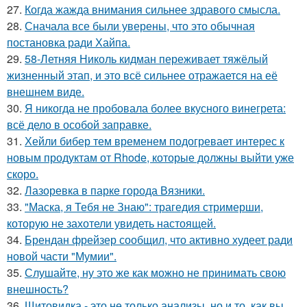
27.
Когда жажда внимания сильнее здравого смысла.
28.
Сначала все были уверены, что это обычная
постановка ради Хайпа.
29.
58-Летняя Николь кидман переживает тяжёлый
жизненный этап, и это всё сильнее отражается на её
внешнем виде.
30.
Я никогда не пробовала более вкусного винегрета:
всё дело в особой заправке.
31.
Хейли бибер тем временем подогревает интерес к
новым продуктам от Rhode, которые должны выйти уже
скоро.
32.
Лазоревка в парке города Вязники.
33.
"Маска, я Тебя не Знаю": трагедия стримерши,
которую не захотели увидеть настоящей.
34.
Брендан фрейзер сообщил, что активно худеет ради
новой части "Мумии".
35.
Слушайте, ну это же как можно не принимать свою
внешность?
36.
Щитовидка - это не только анализы, но и то, как вы