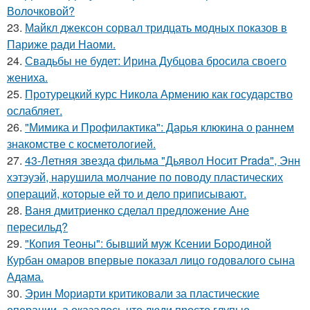
Волочковой?
23.
Майкл джексон сорвал тридцать модных показов в
Париже ради Наоми.
24.
Свадьбы не будет: Ирина Дубцова бросила своего
жениха.
25.
Протурецкий курс Никола Армению как государство
ослабляет.
26.
"Мимика и Профилактика": Дарья клюкина о раннем
знакомстве с косметологией.
27.
43-Летняя звезда фильма "Дьявол Носит Prada", Энн
хэтэуэй, нарушила молчание по поводу пластических
операций, которые ей то и дело приписывают.
28.
Ваня дмитриенко сделал предложение Ане
пересильд?
29.
"Копия Теоны": бывший муж Ксении Бородиной
Курбан омаров впервые показал лицо годовалого сына
Адама.
30.
Эрин Мориарти критиковали за пластические
операции, а оказалось что люди просто глупые.