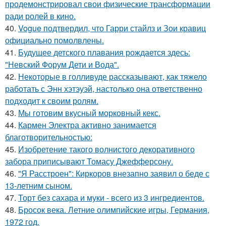
продемонстрировал свои физические трансформации
ради ролей в кино.
40.
Vogue подтвердил, что Гарри стайлз и Зои кравиц
официально помолвлены.
41.
Будущее детского плавания рождается здесь:
"Невский Форум Дети и Вода".
42.
Некоторые в голливуде рассказывают, как тяжело
работать с Энн хэтэуэй, настолько она ответственно
подходит к своим ролям.
43.
Мы готовим вкусный морковный кекс.
44.
Кармен Электра активно занимается
благотворительностью:
45.
Изобретение такого волнистого декоративного
забора приписывают Томасу Джефферсону.
46.
"Я Расстроен": Киркоров внезапно заявил о беде с
13-летним сыном.
47.
Торт без сахара и муки - всего из 3 ингредиентов.
48.
Бросок века. Летние олимпийские игры, Германия,
1972 год.