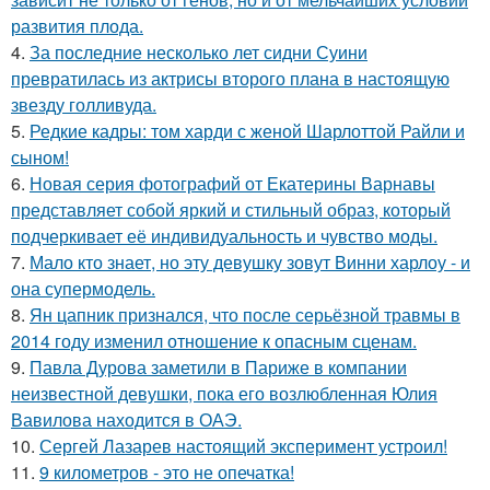
развития плода.
4.
За последние несколько лет сидни Суини
превратилась из актрисы второго плана в настоящую
звезду голливуда.
5.
Редкие кадры: том харди с женой Шарлоттой Райли и
сыном!
6.
Новая серия фотографий от Екатерины Варнавы
представляет собой яркий и стильный образ, который
подчеркивает её индивидуальность и чувство моды.
7.
Мало кто знает, но эту девушку зовут Винни харлоу - и
она супермодель.
8.
Ян цапник признался, что после серьёзной травмы в
2014 году изменил отношение к опасным сценам.
9.
Павла Дурова заметили в Париже в компании
неизвестной девушки, пока его возлюбленная Юлия
Вавилова находится в ОАЭ.
10.
Сергей Лазарев настоящий эксперимент устроил!
11.
9 километров - это не опечатка!