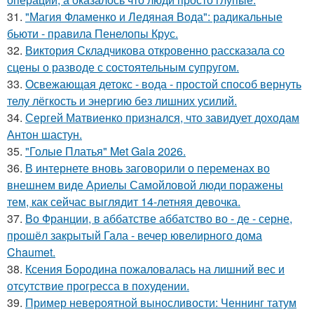
31.
"Магия Фламенко и Ледяная Вода": радикальные
бьюти - правила Пенелопы Крус.
32.
Виктория Складчикова откровенно рассказала со
сцены о разводе с состоятельным супругом.
33.
Освежающая детокс - вода - простой способ вернуть
телу лёгкость и энергию без лишних усилий.
34.
Сергей Матвиенко признался, что завидует доходам
Антон шастун.
35.
"Голые Платья" Met Gala 2026.
36.
В интернете вновь заговорили о переменах во
внешнем виде Ариелы Самойловой люди поражены
тем, как сейчас выглядит 14-летняя девочка.
37.
Во Франции, в аббатстве аббатство во - де - серне,
прошёл закрытый Гала - вечер ювелирного дома
Chaumet.
38.
Ксения Бородина пожаловалась на лишний вес и
отсутствие прогресса в похудении.
39.
Пример невероятной выносливости: Ченнинг татум