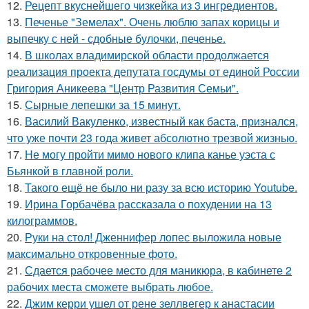
12.
Рецепт вкуснейшего чизкейка из 3 ингредиентов.
13.
Печенье "Земелах". Очень люблю запах корицы и
выпечку с ней - сдобные булочки, печенье.
14.
В школах владимирской области продолжается
реализация проекта депутата госдумы от единой России
Григория Аникеева "Центр Развития Семьи".
15.
Сырные лепешки за 15 минут.
16.
Василий Вакуленко, известный как баста, признался,
что уже почти 23 года живет абсолютно трезвой жизнью.
17.
Не могу пройти мимо нового клипа канье уэста с
Бьянкой в главной роли.
18.
Такого ещё не было ни разу за всю историю Youtube.
19.
Ирина Горбачёва рассказала о похудении на 13
килограммов.
20.
Руки на стол! Дженнифер лопес выложила новые
максимально откровенные фото.
21.
Сдается рабочее место для маникюра, в кабинете 2
рабочих места сможете выбрать любое.
22.
Джим керри ушел от рене зеллвегер к анастасии