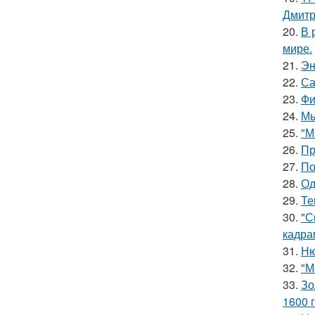
Дмитр
20.
В 
мире.
21.
Эн
22.
Са
23.
Фи
24.
Мы
25.
"М
26.
Пр
27.
По
28.
Од
29.
Те
30.
"С
кадра
31.
Ню
32.
"М
33.
Зо
1600 г