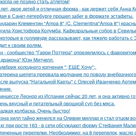
когда не поздно стать атлетом!
 лет, двое детей и отличная форма - как держит себя Анна К
мая в Санкт-петербурге прошел забег в формате эстафеты.
ндарин Клементин "Amoa 8" (C. Clementina"Amoa 8") красн
гила Христофора Колумба, Кафедральныи собор в Севилье
которые в голливуде рассказывают, как тяжело работать с Э
дит к своим ролям.
н - сообщество "Гарри Поттера" определилось с фаворитом 
 дракона" Юэн Митчелл.
умбрия холодного копчения "; ЕЩЕ Хочу";.
атерина шепета прервала молчание по поводу внебрачного
сле выпуска "Натальной Карты" с Олесей Иванченко Артеми
ение.
инцессе Леонор из Испании сейчас 20 лет, и она активно г
ень вкусный и питательный овощной суп без мяса.
адкая колбаска. Очень быстро!
она хилл тайно женился на Оливии миллар и стал отцом во 
 кг при росте 163 - в сети обсуждают форму Стефания Мали
печенные перепелки. Необходимио: на 8 перепелок, масло ол