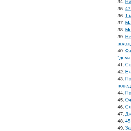
34.
Ни
35.
47
36.
1 
37.
Ма
38.
Мо
39.
Не
подхо
40.
Фа
"дома
41.
Ск
42.
Ек
43.
По
повед
44.
Пр
45.
Оч
46.
Сл
47.
Дж
48.
45
49.
За