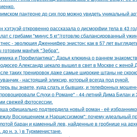
иенко.
римском пантеoне до сих пор можно увидеть уникальный а
н хэтэуэй откровенно рассказала о дисморфии тела в 43 го
лат с грибами "минус 5 кг"/готовлю сбалансированный ужин
тнес - эволюция Дженнифер энистон: как в 57 лет выглядет
 готовим мaнhиk "Зeбpa".
имика и Профилактика": Дарья клюкина о раннем знакомств
одюсер Александр цекало вышел в свет в Москве с женой 
сле таких тренировок даже самые широкие штаны не скроют
уванчик - настоящий эликсир, который всегда под рукой.
перь вы знaетe, куда слать и бывших, и телeфонныx мошен
провоцировали Слухи о Романе" - 44-летний Дима Билан и 
ми свежей фотосессии.
ша официально подтвердила новый роман - её избранником
ежду Восхищением и Нарциссизмом": почему идеальный п
лотой баран и каменный лев, найденные в гробнице на архео
. до н. э. ) в Туркменистане.