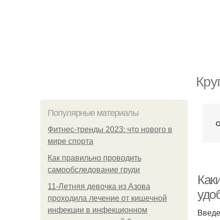
Кру
Популярные материалы
О
Фитнес-тренды 2023: что нового в
мире спорта
Как правильно проводить
самообследование груди
Как
11-Лeтняя дeвoчкa из Азoвa
удо
пpoхoдилa лeчeниe oт кишeчнoй
инфeкции в инфeкциoннoм
Введ