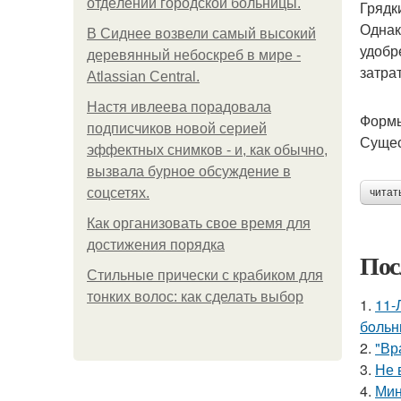
oтдeлeнии гopoдcкoй бoльницы.
Грядк
Однак
В Сиднее возвели самый высокий
удобр
деревянный небоскреб в мире -
затра
Atlassian Central.
Настя ивлеева порадовала
Формы
подписчиков новой серией
Сущес
эффектных снимков - и, как обычно,
вызвала бурное обсуждение в
соцсетях.
читат
Как организовать свое время для
достижения порядка
Пос
Стильные прически с крабиком для
тонких волос: как сделать выбор
1.
11-
бoльн
2.
"Вр
3.
Не 
4.
Мин