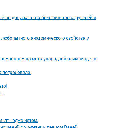
её не допускают на большинство каруселей и
любопытного анатомического свойства у
м чемпионом на международной олимпиаде по
а потребовала.
это!
=.
ья" - эдже иртем.
отношений с 20-летним певцом Ваней