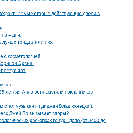
ртефакт - самые стаpые действующие двери в
да.
 на 4 дня.
ь лучше тридцатилетних.
е с косметологией.
Дариной Эрвин.
 результат.
ников.
35-летняя Анна асти смутили поклонников
 стал музыкант и диджей Влад ханецкий.
ресс Джей Ло вызывает споры?
логических раскопках гонур - депе (от 2400 до