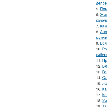
депре
5.
Пом
6.
Жит
качел
7.
Как
8.
Ано
мужчи
9.
Вся
10.
Ро
кибер
11.
Пр
12.
Бл
13.
Го
14.
Ол
15.
Же
16.
Ка
17.
Ко
18.
Ум
19.
17