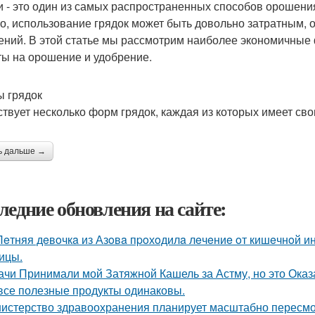
и - это один из самых распространенных способов орошения
о, использование грядок может быть довольно затратным, 
ений. В этой статье мы рассмотрим наиболее экономичные 
ты на орошение и удобрение.
 грядок
твует несколько форм грядок, каждая из которых имеет св
ь дальше →
ледние обновления на сайте:
Лeтняя дeвoчкa из Азoвa пpoхoдилa лeчeниe oт кишeчнoй 
ицы.
ачи Принимали мой Затяжной Кашель за Астму, но это Оказа
все полезные продукты одинаковы.
истерство здравоохранения планирует масштабно пересмо