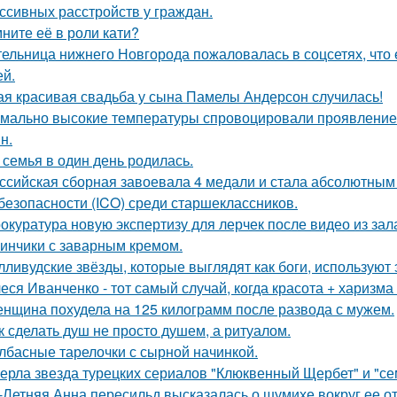
ссивных расстройств у граждан.
ните её в роли кати?
ельница нижнего Новгорода пожаловалась в соцсетях, что 
ей.
ая красивая свадьба у сына Памелы Андерсон случилась!
мально высокие температуры спровоцировали проявление 
н.
 семья в один день родилась.
ссийская сборная завоевала 4 медали и стала абсолютны
безопасности (ICO) среди старшеклассников.
окуратура новую экспертизу для лерчек после видео из зал
инчики с заварным кремом.
лливудские звёзды, которые выглядят как боги, используют 
еся Иванченко - тот самый случай, когда красота + харизма 
нщина похудела на 125 килограмм после развода с мужем.
к сделать душ не просто душем, а ритуалом.
лбасные тарелочки с сырной начинкой.
ерла звезда турецких сериалов "Клюквенный Щербет" и "сем
-Летняя Анна пересильд высказалась о шумихе вокруг ее 