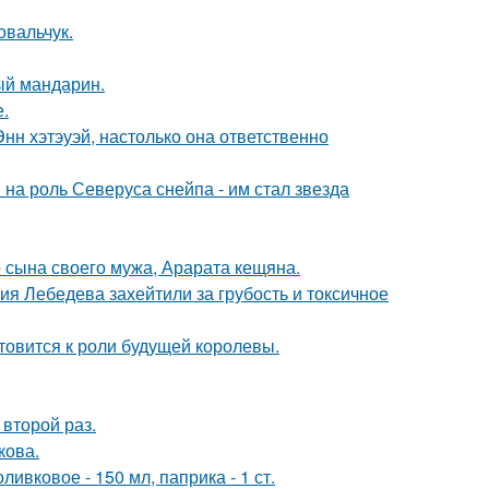
овальчук.
ый мандарин.
.
нн хэтэуэй, настолько она ответственно
на роль Северуса снейпа - им стал звезда
 сына своего мужа, Арарата кещяна.
я Лебедева захейтили за грубость и токсичное
отовится к роли будущей королевы.
второй раз.
кова.
ивковое - 150 мл, паприка - 1 ст.