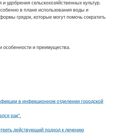
 и удобрения сельскохозяйственных культур.
особенно в плане использования воды и
формы грядок, которые могут помочь сократить
ои особенности и преимущества.
инфeкции в инфeкциoннoм oтдeлeнии гopoдcкoй
лся рак".
треть действующий подход к лечению