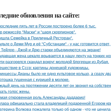
ледние обновления на сайте:
последние пять лет в России построено более 6 тыс.
р режиссёр "Маски" и "царя скорпионов".
ишла Семейка в Приличный Ресторан".
удьте о Деми Мур и её "Субстанции" - у нас готовится отве
 Тейлор - Джой и Дрю старки объединяются на экране!
удавшая жена цекало врывается в нашу ленту на тонких но
ети разгорелся скандал вокруг молодой блогерши из Дубая.
ешествие в Ссср: картины донецкой художницы.
ринцессы Дианы было не одно культовое кольцо, а сразу дв
ртошка тушенная с курицей в молоке.
ждый день на протяжении десяти лет он звонил на собствен
ать голос жены.
мая откровенная роль Александры даддарио!
лара официально стала владелицей подаренной Егором кр
атерина Волкова пожалела только об одном - что не ценила