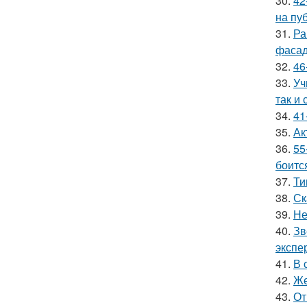
30.
42
на пу
31.
Ра
фасад
32.
46
33.
Уч
так и 
34.
41
35.
Ак
36.
55
боитс
37.
Ти
38.
Ск
39.
Не
40.
Зв
экспе
41.
В 
42.
Же
43.
От