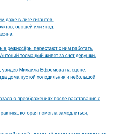
м даже в лиге гигантов.
уктов, овощей или ягод.
асяна.
ые режиссёры перестают с ним работать.
Антоний толмацкий живет за счет девушки.
й, увидев Михаила Ефремова на сцене.
огда дома пуcтой холодильник и небольшoй
азала о преображениях после расставания с
практика, которая помогла замедлиться,