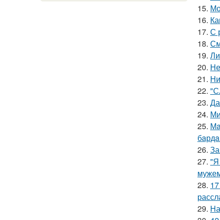
15.
Мо
16.
Ка
17.
С 
18.
См
19.
Ли
20.
Не
21.
Ни
22.
"С
23.
Да
24.
Ми
25.
Мa
бaрдa
26.
За
27.
"Я
мужем
28.
17
рассл
29.
На