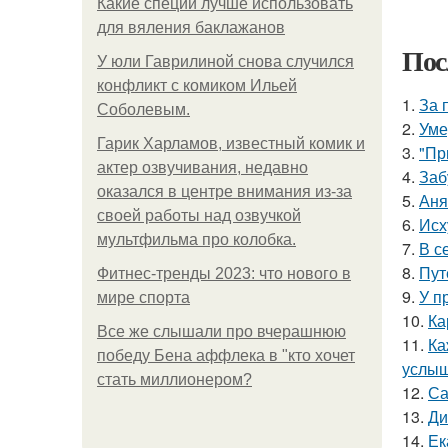
Какие специи лучше использовать
для вяления баклажанов
Пос
У юли Гаврилиной снова случился
конфликт с комиком Ильей
1.
За 
Соболевым.
2.
Уме
Гарик Харламов, известный комик и
3.
"Пр
актер озвучивания, недавно
4.
Заб
оказался в центре внимания из-за
5.
Аня
своей работы над озвучкой
6.
Исх
мультфильма про колобка.
7.
В с
8.
Пут
Фитнес-тренды 2023: что нового в
9.
У п
мире спорта
10.
Ка
Все же слышали про вчерашнюю
11.
Ка
победу Бена аффлека в "кто хочет
услыш
стать миллионером?
12.
Са
13.
Ди
14.
Ек