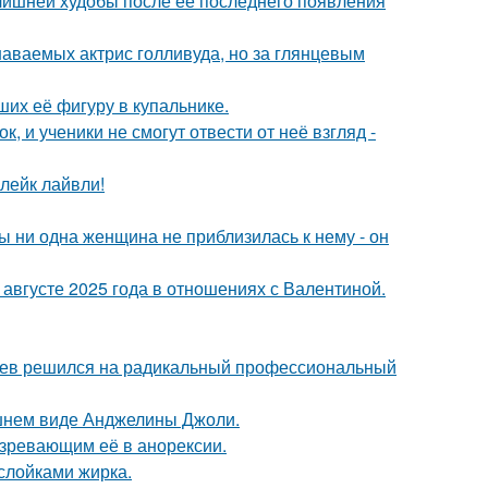
злишней худобы после её последнего появления
наваемых актрис голливуда, но за глянцевым
их её фигуру в купальнике.
, и ученики не смогут отвести от неё взгляд -
лейк лайвли!
 ни одна женщина не приблизилась к нему - он
августе 2025 года в отношениях с Валентиной.
аев решился на радикальный профессиональный
шнем виде Анджелины Джоли.
озревающим её в анорексии.
ослойками жирка.