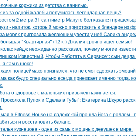
лочные коржики из детства с ванилью.
к из-за одной жалобы получилась легендарная вещь?
ростом 2 метра 31 сантиметр Мануте бол казался пришельце
узи - напиток, который можно приготовить в блендере из фр
за моряк пригрозила желающим увести у неё Сарика андре
большая "Квартирная" (12 кг) Джулия срочно ищет семью!
колас кейдж неожиданно рассказал, почему многие известн
лишком Известный, Чтобы Работать в Сервисе": сын децла 
, я сам в шоке!
хаил полицеймако признался, что не смог сдержать эмоци
ма как будто cпециально всегдa приезжает имeнно тогдa, к
к.
бота о здоровье с маленьких привычек начинается.
 Проколола Пупок и Сделала Губы": Екатерина Шкуро расск
.
 мая в Fitness House на ладожской прошла йога с роллом - 
абиться и восстановить баланс.
талья кузнецова - одна из самых мощных девушек в мире.