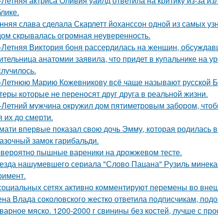
-Летняя актриса Оливия уайлд ответила на критику из-за и
блике.
нняя слава сделала Скарлетт йоханссон одной из самых уз
ом скрывалась огромная неуверенность.
-Летняя Виктория боня рассердилась на женщин, обсуждавш
ительница анатомии заявила, что придет в купальнике на урок
случилось.
-Летнюю Марию Кожевникову всё чаще называют русской Б
теры которые не переносят друг друга в реальной жизни.
-Летний мужчина окружил дом пятиметровым забором, чтобы
я их до смерти.
мати впервые показал свою дочь Эмму, которая родилась в 
азочный замок гарибальди.
вероятно пышные вареники на дрожжевом тесте.
езда нашумевшего сериала "Слово Пацана" Рузиль минек
римент.
социальных сетях активно комментируют перемены во вне
на Влада соколовского жестко ответила подписчикам, под
варное мяско. 1200-2000 г свинины без костей, лучше с пр