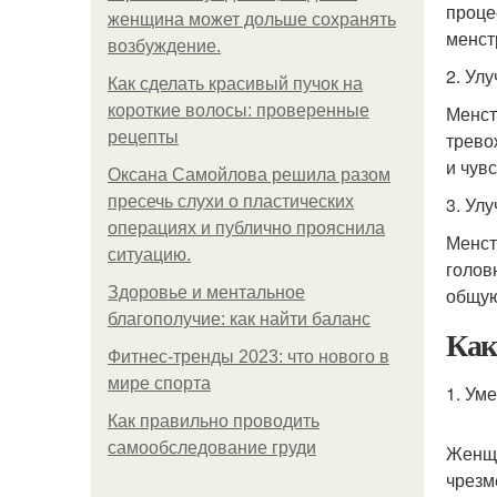
проце
женщина может дольше сохранять
менст
возбуждение.
2. Ул
Как сделать красивый пучок на
короткие волосы: проверенные
Менст
рецепты
трево
и чув
Оксана Самойлова решила разом
пресечь слухи о пластических
3. Ул
операциях и публично прояснила
Менст
ситуацию.
голов
Здоровье и ментальное
общую
благополучие: как найти баланс
Как
Фитнес-тренды 2023: что нового в
мире спорта
1. Ум
Как правильно проводить
самообследование груди
Женщи
чрезм