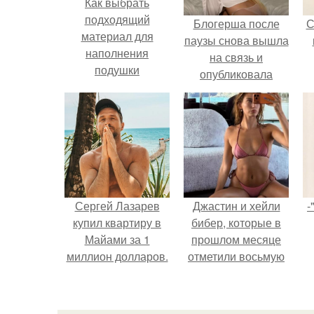
Как выбрать
подходящий
Блогерша после
С
материал для
паузы снова вышла
наполнения
на связь и
подушки
опубликовала
свежую серию
кадров из спальни.
Сергей Лазарев
Джастин и хейли
-
купил квартиру в
бибер, которые в
Майами за 1
прошлом месяце
миллион долларов.
отметили восьмую
годовщину
помолвки, показали
новые фото с