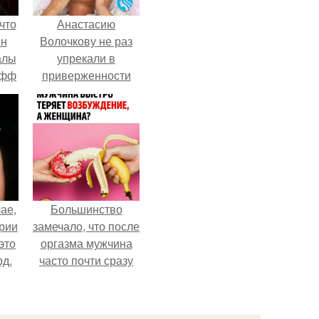
что
Анастасию
ен
Волочкову не раз
алы
упрекали в
офф
приверженности
устаревшим бьюти -
процедурам.
ае,
Большинство
ории
замечало, что после
это
оргазма мужчина
д.
часто почти сразу
теряет
возбуждение, тогда
как женщина может