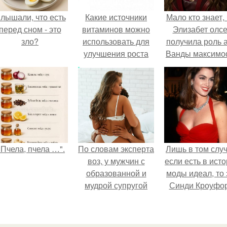
лышали, что есть
Какие источники
Мало кто знает, 
перед сном - это
витаминов можно
Элизабет олс
зло?
использовать для
получила роль 
улучшения роста
Ванды максим
волос
не сразу.
"Пчела, пчела …".
По словам эксперта
Лишь в том случ
воз, у мужчин с
если есть в ист
образованной и
моды идеал, то 
мудрой супругой
Синди Кроуфор
вероятность
скоропостижной
смерти якобы на