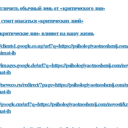
тличить обычный день от «критического дня»
 стоит опасаться «критических дней»
критические дни» влияют на нашу жизнь
//clients1.google.co.ug/url?q=https://psihologiyaotnoshenij.com
inimat-ih
//images.google.de/url?q=https://psihologiyaotnoshenij.com/novo
at-ih
//neweco.ru/redirect/?page=https://psihologiyaotnoshenij.com/no
at-ih
//google.cm/url?q=https://psihologiyaotnoshenij.com/novosti/kri
at-ih