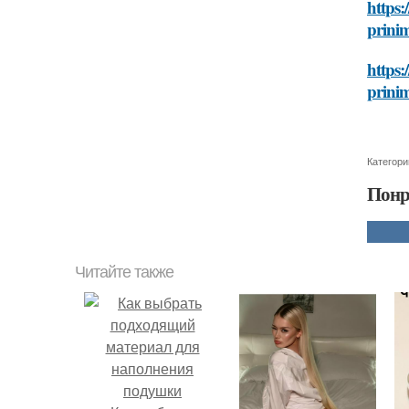
https:
prinim
https:
prinim
Категори
Понр
Читайте также