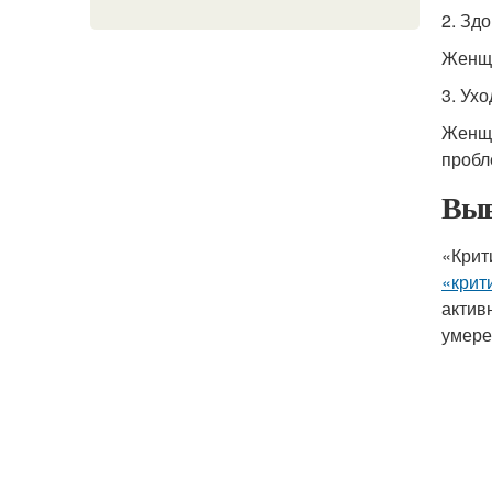
2. Зд
Женщи
3. Ухо
Женщи
пробл
Выв
«Крит
«крит
актив
умере