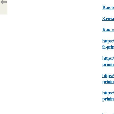
⇦
Как о
Зачем
Как «
https:
ili-pr
https:
prinim
https:
prinim
https:
prinim