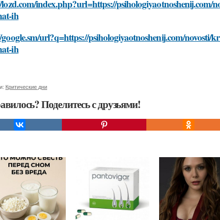
//lozd.com/index.php?url=https://psihologiyaotnoshenij.com/nov
at-ih
//google.sm/url?q=https://psihologiyaotnoshenij.com/novosti/kri
at-ih
и:
Критические дни
авилось? Поделитесь с друзьями!