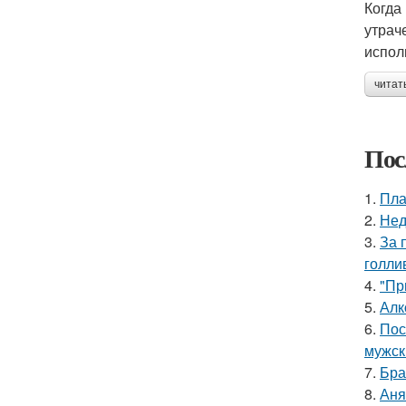
Когда
утрач
испол
читат
Пос
1.
Пла
2.
Нед
3.
За 
голли
4.
"Пр
5.
Алк
6.
Пос
мужск
7.
Бра
8.
Аня