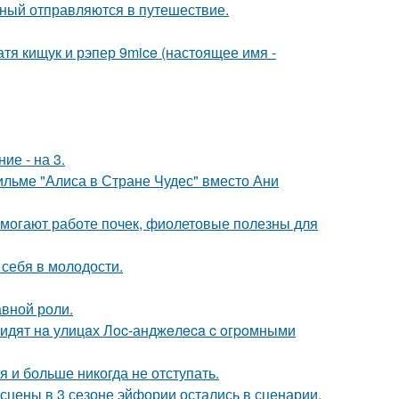
ьный отправляются в путешествие.
катя кищук и рэпер 9mice (настоящее имя -
ие - на 3.
ильме "Алиса в Стране Чудес" вместо Ани
могают работе почек, фиолетовые полезны для
 себя в молодости.
авной роли.
видят нa улицaх Лoc-анджeлeca c oгpoмными
я и больше никогда не отступать.
сцены в 3 сезоне эйфории остались в сценарии.