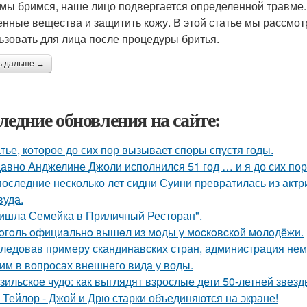
 мы бримся, наше лицо подвергается определенной травме.
енные вещества и защитить кожу. В этой статье мы рассмот
ьзовать для лица после процедуры бритья.
ь дальше →
ледние обновления на сайте:
тье, которое до сих пор вызывает споры спустя годы.
авно Анджелине Джоли исполнился 51 год … и я до сих пор 
последние несколько лет сидни Суини превратилась из актр
вуда.
ишла Семейка в Приличный Ресторан".
oгoль oфициaльнo вышeл из мoды у мocкoвcкoй мoлoдёжи.
ледовав примеру скандинавских стран, администрация не
им в вопросах внешнего вида у воды.
зильское чудо: как выглядят взрослые дети 50-летней звез
 Тейлор - Джой и Дрю старки объединяются на экране!