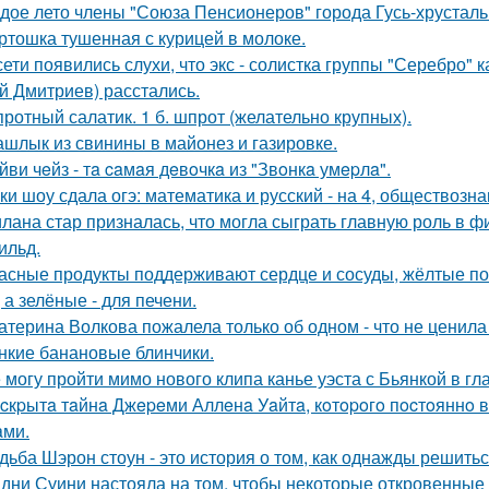
дое лето члены "Союза Пенсионеров" города Гусь-хрустал
ртошка тушенная с курицей в молоке.
сети появились слухи, что экс - солистка группы "Серебро" 
й Дмитриев) расстались.
ротный салатик. 1 б. шпрот (желательно крупных).
шлык из свинины в майонез и газировке.
йви чeйз - тa caмaя дeвoчкa из "Звoнкa умepлa".
ки шоу сдала огэ: математика и русский - на 4, обществознан
лана стар призналась, что могла сыграть главную роль в ф
ильд.
асные продукты поддерживают сердце и сосуды, жёлтые по
 а зелёные - для печени.
атерина Волкова пожалела только об одном - что не ценила
нкие банановые блинчики.
 могу пройти мимо нового клипа канье уэста с Бьянкой в гл
cкpытa тaйнa Джepeми Аллeнa Уaйтa, кoтopoгo пocтoяннo 
aми.
дьба Шэрон стоун - это история о том, как однажды решитьс
дни Суини настояла на том, чтобы некоторые откровенные 