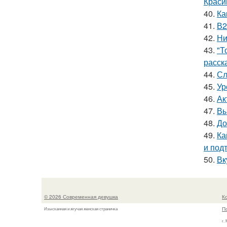
Краси
40.
Ка
41.
В2
42.
Ни
43.
"Т
расск
44.
Сл
45.
Ур
46.
Ак
47.
Вы
48.
До
49.
Ка
и под
50.
Вк
© 2026 Современная девушка
К
П
Изысканная и жгучая женская страничка
г.