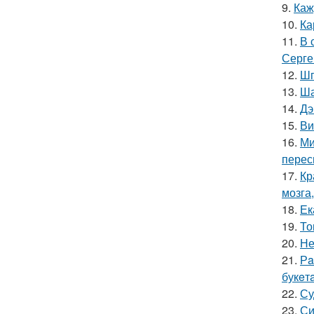
9.
Каж
10.
Ка
11.
В 
Серге
12.
Шп
13.
Ша
14.
Дэ
15.
Ви
16.
Ми
перес
17.
Кр
мозга,
18.
Ек
19.
То
20.
Не
21.
Рa
букeт
22.
Су
23.
Си