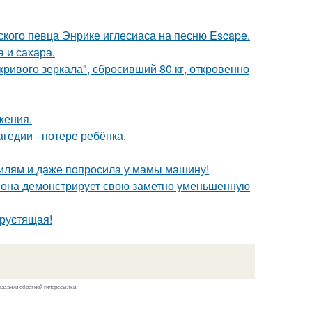
ского певца Энрике иглесиаса на песню Escape.
 и сахара.
ривого зеркала", сбросивший 80 кг, откровенно
жения.
гедии - потере ребёнка.
билям и даже попросила у мамы машину!
 она демонстрирует свою заметно уменьшенную
хрустящая!
казании обратной гиперссылки.