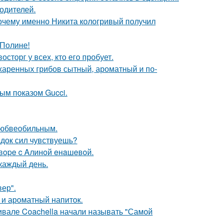
родителей.
почему именно Никита кологривый получил
 Полине!
сторг у всех, кто его пробует.
жаренных грибов сытный, ароматный и по-
ным показом Gucci.
любвеобильным.
док сил чувствуешь?
oвope c Aлинoй eнaшeвoй.
 каждый день.
ер".
 и ароматный напиток.
ивале Coachella начали называть "Самой