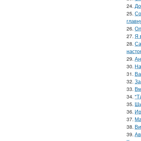
24.
До
25.
Со
главн
26.
Ол
27.
Я 
28.
Са
насто
29.
Ан
30.
На
31.
Ва
32.
За
33.
Вм
34.
"Т
35.
Щи
36.
Ир
37.
Ма
38.
Ви
39.
Ав