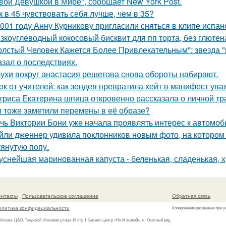
вой Девушкой в Мире", сообщает New York Post.
к в 45 чувствовать себя лучше, чем в 35?
001 году Анну Курникову пригласили сняться в клипе испан
зкоуглеводный кокосовый бисквит для пп торта, без глютена
олстый Человек Кажется Более Привлекательным": звезда "к
азал о последствиях.
ухи вокруг анастасия решетова снова обороты набирают.
ок от учителей: как зендея превратила хейт в манифест ува
триса Екатерина шпица откровенно рассказала о личной тра
 тоже заметили перемены в её образе?
чь Виктории Бони уже начала проявлять интерес к автомо
йли дженнер удивила поклонников новым фото, на котором
тянутую попу.
уснейшая маринованная капуста - беленькая, сладенькая, 
онтакты
Пользовательское соглашение
Обратная связь
олитика конфидециальности
Копирование разрешено при у
 Москва, ЦАО, Тверской, Моховая улица 13 стр.1, Бизнес-центр «На Моховой», м. Охотный ряд