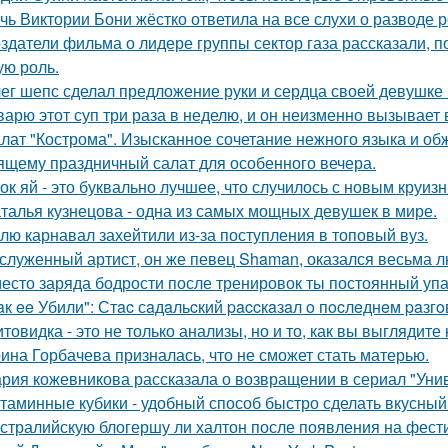
чь Виктории Бони жёстко ответила на все слухи о разводе 
здатели фильма о лидере группы сектор газа рассказали, 
ую роль.
ег шепс сделал предложение руки и сердца своей девушке
варю этот суп три раза в неделю, и он неизменно вызывает во
лат "Кострома". Изысканное сочетание нежного языка и об
ящему праздничный салат для особенного вечера.
ок яй - это буквально лучшее, что случилось с новым круиз
талья кузнецова - одна из самых мощных девушек в мире.
лю карнавал захейтили из-за поступления в топовый вуз.
служенный артист, он же певец Shaman, оказался весьма 
есто заряда бодрости после тренировок ты постоянный упа
aк ee Убили": Стac сaдaльcкий paccкaзaл o пocлeднeм paзг
товидка - это не только анализы, но и то, как вы выглядите
ина Горбачева призналась, что не сможет стать матерью.
рия кожевникова рассказала о возвращении в сериал "Унив
таминные кубики - удобный способ быстро сделать вкусный
стралийскую блогершу ли халтон после появления на фест