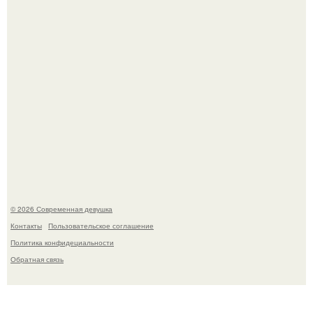
Спустя годы актеры хоррора "Тело Дженнифер" сильно
изменились, пройдя путь от подростковых кумиров до
мировых звезд.
© 2026 Современная девушка
Контакты
Пользовательское соглашение
Политика конфидециальности
Обратная связь