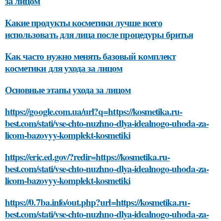
за лицом
Какие продукты косметики лучше всего
использовать для лица после процедуры бритья
Как часто нужно менять базовый комплект
косметики для ухода за лицом
Основные этапы ухода за лицом
https://google.com.ua/url?q=https://kosmetika.ru-
best.com/stati/vse-chto-nuzhno-dlya-idealnogo-uhoda-za-
licom-bazovyy-komplekt-kosmetiki
https://eric.ed.gov/?redir=https://kosmetika.ru-
best.com/stati/vse-chto-nuzhno-dlya-idealnogo-uhoda-za-
licom-bazovyy-komplekt-kosmetiki
https://0.7ba.info/out.php?url=https://kosmetika.ru-
best.com/stati/vse-chto-nuzhno-dlya-idealnogo-uhoda-za-