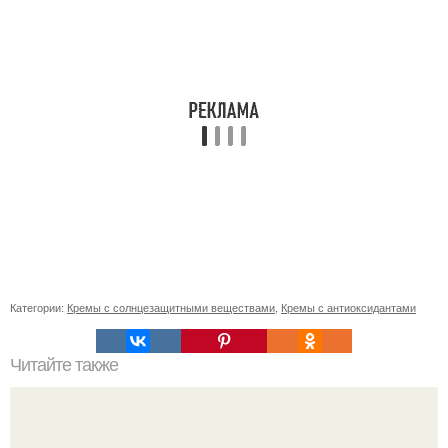
Категории:
Кремы с солнцезащитными веществами
,
Кремы с антиоксидантами
Читайте также
Можно ли на усмановой диете Екатерины есть сладкое