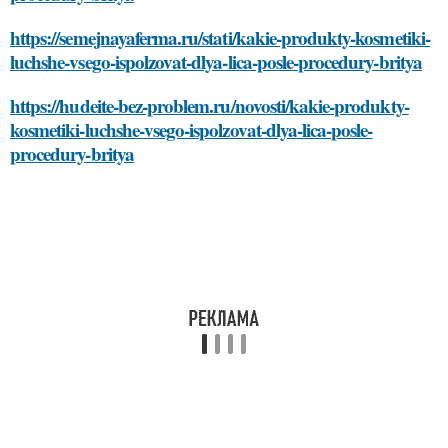
https://semejnayaferma.ru/stati/kakie-produkty-kosmetiki-
luchshe-vsego-ispolzovat-dlya-lica-posle-procedury-britya
https://hudeite-bez-problem.ru/novosti/kakie-produkty-
kosmetiki-luchshe-vsego-ispolzovat-dlya-lica-posle-
procedury-britya