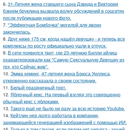
6.
31-Летняя жена старшего сына Дэвида и Виктории
бэкхем бруклина вызвала волну обсуждений в соцсетях
после публикации нового фото.
7.
"Эффектная Бомбочка" могилой для двоих
закончилась.
8.
Друг ниже 175 см, когда нашёл девушку - и теперь все
комплексы по росту официально ушли в отпуск.
9.
В сети появился твит, где 23-летнюю Билли айлиш
охарактеризовали как "Самую Сексуальную Девушку из
тех, кто Сейчас жив".
10.
Эмма хеминг, 47-летняя жена Брюса Уиллиса,
откровенно рассказала о своем состоянии.
11.
Белый праздничный торт.
12.
Яблочный кекс. На первый взгляд это совершенно
обычный кекс с яблоками.
13.
Такого ещё не было ни разу за всю историю Youtube.
14.
Кейтлин нер долго работала в компании,
занимающейся генерацией изображений с помощью ИИ.
15.
Только в том случае, если рядом нет хирурга - зашей