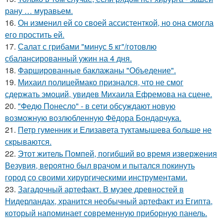
рану … муравьем.
16.
Он изменил ей со своей ассистенткой, но она смогла
его простить ей.
17.
Салат с грибами "минус 5 кг"/готовлю
сбалансированный ужин на 4 дня.
18.
Фаршированные баклажаны "Объедение".
19.
Михаил полицеймако признался, что не смог
сдержать эмоций, увидев Михаила Ефремова на сцене.
20.
"Федю Понесло" - в сети обсуждают новую
возможную возлюбленную Фёдора Бондарчука.
21.
Петр гуменник и Елизавета туктамышева больше не
скрываются.
22.
Этот житель Помпей, погибший во время извержения
Везувия, вероятно был врачом и пытался покинуть
город со своими хирургическими инструментами.
23.
Загадочный артефакт. В музее древностей в
Нидерландах, хранится необычный артефакт из Египта,
который напоминает современную приборную панель.