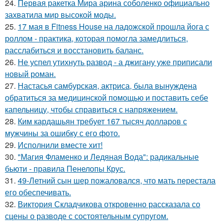
24.
Первая ракетка Мира арина соболенко официально
захватила мир высокой моды.
25.
17 мая в Fitness House на ладожской прошла йога с
роллом - практика, которая помогла замедлиться,
расслабиться и восстановить баланс.
26.
Не успел утихнуть развод - а джигану уже приписали
новый роман.
27.
Настасья самбурская, актриса, была вынуждена
обратиться за медицинской помощью и поставить себе
капельницу, чтобы справиться с напряжением.
28.
Ким кардашьян требует 167 тысяч долларов с
мужчины за ошибку с его фото.
29.
Исполнили вместе хит!
30.
"Магия Фламенко и Ледяная Вода": радикальные
бьюти - правила Пенелопы Крус.
31.
49-Летний сын шер пожаловался, что мать перестала
его обеспечивать.
32.
Виктория Складчикова откровенно рассказала со
сцены о разводе с состоятельным супругом.