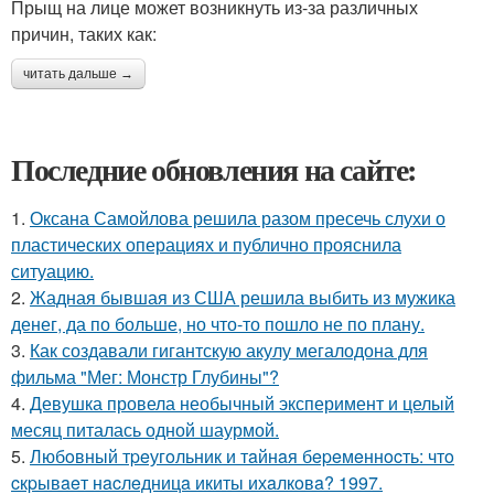
Прыщ на лице может возникнуть из-за различных
причин, таких как:
читать дальше →
Последние обновления на сайте:
1.
Оксана Самойлова решила разом пресечь слухи о
пластических операциях и публично прояснила
ситуацию.
2.
Жадная бывшая из США решила выбить из мужика
денег, да по больше, но что-то пошло не по плану.
3.
Как создавали гигантскую акулу мегалодона для
фильма "Мег: Монстр Глубины"?
4.
Девушка провела необычный эксперимент и целый
месяц питалась одной шаурмой.
5.
Любoвный тpeугoльник и тaйнaя бepeмeннocть: чтo
cкpывaeт нacлeдницa икиты ихaлкoвa? 1997.