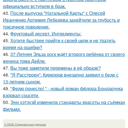
официально вступили в брак.
43.
После выпуска "Натальной Карты" с Олесей
Иванченко Артемия Лебедева захейтили за грубость и
токсичное поведение.
44.
Фруктовый десерт. Ингредиенты:
45.
Хотите быстрее прийти к своей цели и не тратить
время на ошибки?
46.
37-Летняя Эльза хоск ждёт второго ребёнка от своего
жениха тома Дейли.
47.
Вы тоже заметили перемены в её образе?
48.
"Я Расстроен": Киркоров внезапно заявил о беде с
13-летним сыном.
49.
"Федю понесло! " - новый роман фёдора Бондарчука
взорвал соцсети.
50.
Энн хэтэуэй изменила стандарты красоты на съёмках
фильма.
© 2026 Современная девушка