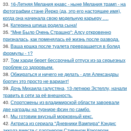
33.
16-Летняя Мелания кнавс - ныне Мелания трамп - на
фотографии стане Йерко (да, это его настоящее имя),
когда она начинала свою модельную карьеру ….
34.
Катерина шпица родила сына!
35.
"Мне Было Очень Страшно": Алсу откровенно
призналась, как поменялась её жизнь после развода.
36.
Ваша кошка после туалета превращается в болид
формулы - 1?
37.
Том харди берет бессрочный отпуск из-за серьезных
проблем со здоровьем.
38.
Обжираться и ничего не делать - для Александры
бортич это просто не вариант!
39.
Дочь Михаила галустяна, 13-летнюю Эстеллу, начали
травить в сети за её внешность.
40.
Спортсмены из владимирской области завоевали
две награды на турнире фсин по самбо.
41.
Мы готовим вкусный морковный кекс.
42.
Актриса из сериала "Дневники Вампира" Кэндис
аккола вместе с партнером Стивеном Крюгером