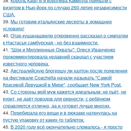
38.
Король Карл III и королева Камилла прибыли с
визитом в Нью-йорк по случаю 250-летия независимости
США.
39.
Мы готовим итальянские десерты в домашних
условиях!
40.
Отар кушанашвили откровенно рассказал о симпатии
к Настасья самбурская - но без взаимности.
41.
"Шок и Миллионные Охваты": Олеся Иванченко
прокомментировала недавний скандал с участием
известного человека.
42.
Австралийскую блогершу ли халтон после появления
на фестивале Coachella начали называть "Самой
Красивой Девушкой в Мире", сообщает New York Post.
43.
Со стороны мой муж кажется идеальным: не пьёт, не
курит, не даёт поводов для ревности, с ребёнком
справляется отлично, да и готовит лучше многих.
44.
Перебирала его вещи и в рюкзаке наткнулась на
пустую упаковку от каких-то таблеток.
45.
В 2020 году всё окончательно сломалось - я просто