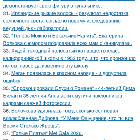
демонстрирует свою фигуру в купальнике.
31.
Ирландские рыжие волосы - результат недостатка
солнечного света, согласно новому исследованию
ведущей днк - лаборатории.
32.
"Теперь Можно и Бокальчик Налить": Екатерина
Волкова с юмором поздравила всех мам с каникулами.
33.
Худой, голодный полосатый кот вошёл в класс
калифорнийской школы в 1952 году, и то, что произошло
потом, навсегда изменило эту школу.
34.
Меган появилась в красном наряде - и допустила
ошибку.
35.
"Спровоцировали Слухи о Романе" - 44-летний Дима
Билан и 35-летняя Анна асти смутили поклонников
кадрами свежей фотосессии.
36.
Волочкова удивилась тому, сколько ест новая
возлюбленная Диброва: "У Меня Ощущение, что ты все
Время Столько Жрешь".
37.
"Голые Платья" Met Gala 2026.