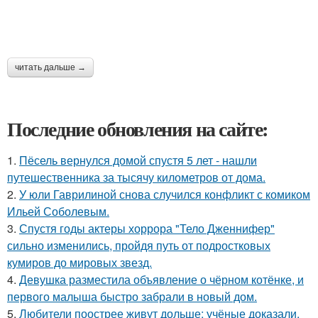
читать дальше →
Последние обновления на сайте:
1.
Пёсель вернулся домой спустя 5 лет - нашли
путешественника за тысячу километров от дома.
2.
У юли Гаврилиной снова случился конфликт с комиком
Ильей Соболевым.
3.
Спустя годы актеры хоррора "Тело Дженнифер"
сильно изменились, пройдя путь от подростковых
кумиров до мировых звезд.
4.
Девушка разместила объявление о чёрном котёнке, и
первого малыша быстро забрали в новый дом.
5.
Любители поострее живут дольше: учёные доказали,