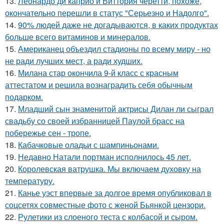
13.
Леонардо ди каприо и Виттория черетти, похоже,
окончательно перешли в статус "Серьезно и Надолго".
14.
90% людей даже не догадываются, в каких продуктах
больше всего витаминов и минералов.
15.
Американец объездил стадионы по всему миру - но
не ради лучших мест, а ради худших.
16.
Милана стар окончила 9-й класс с красным
аттестатом и решила вознаградить себя обычным
подарком.
17.
Младший сын знаменитой актрисы Дилан ли сыграл
свадьбу со своей избранницей Паулой брасс на
побережье сен - тропе.
18.
Кабачковые оладьи с шампиньонами.
19.
Недавно Натали портман исполнилось 45 лет.
20.
Королевская ватрушка. Мы включаем духовку на
температуру.
21.
Канье уэст впервые за долгое время опубликовал в
соцсетях совместные фото с женой Бьянкой цензори.
22.
Рулетики из слоеного теста с колбасой и сыром.