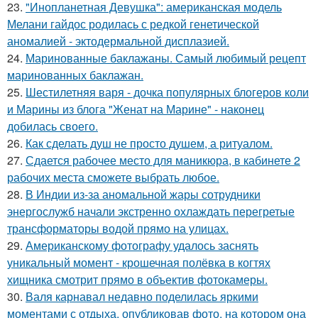
23.
"Инопланетная Девушка": американская модель
Мелани гайдос родилась с редкой генетической
аномалией - эктодермальной дисплазией.
24.
Маринованные баклажаны. Самый любимый рецепт
маринованных баклажан.
25.
Шестилетняя варя - дочка популярных блогеров коли
и Марины из блога "Женат на Марине" - наконец
добилась своего.
26.
Как сделать душ не просто душем, а ритуалом.
27.
Сдается рабочее место для маникюра, в кабинете 2
рабочих места сможете выбрать любое.
28.
В Индии из-за аномальной жары сотрудники
энергослужб начали экстренно охлаждать перегретые
трансформаторы водой прямо на улицах.
29.
Американскому фотографу удалось заснять
уникальный момент - крошечная полёвка в когтях
хищника смотрит прямо в объектив фотокамеры.
30.
Валя карнавал недавно поделилась яркими
моментами с отдыха, опубликовав фото, на котором она