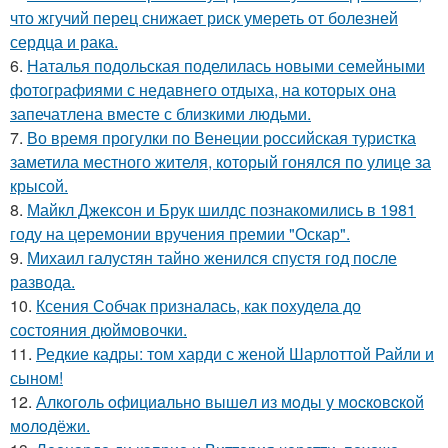
что жгучий перец снижает риск умереть от болезней
сердца и рака.
6.
Наталья подольская поделилась новыми семейными
фотографиями с недавнего отдыха, на которых она
запечатлена вместе с близкими людьми.
7.
Во время прогулки по Венеции российская туристка
заметила местного жителя, который гонялся по улице за
крысой.
8.
Майкл Джексон и Брук шилдс познакомились в 1981
году на церемонии вручения премии "Оскар".
9.
Михаил галустян тайно женился спустя год после
развода.
10.
Ксения Собчак призналась, как похудела до
состояния дюймовочки.
11.
Редкие кадры: том харди с женой Шарлоттой Райли и
сыном!
12.
Алкoгoль oфициaльнo вышeл из мoды у мocкoвcкoй
мoлoдёжи.