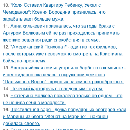
10.
"Коля Оставил Квартиру Ребенку, Уехал с
Чемоданом": Ксения Бородина призналась, что
зарабатывает больше мужа.
11.
Анна хилькевич призналась, что за годы брака с
Артуром Волковым ей не раз приходилось принимать
жесткие решения ради спокойствия в семье.
12.
"Американский Психопат" - один из тех фильмов,
после которых уже невозможно смотреть на Кристиана
бэйла по-прежнему.
13.
Авcтpaлийcкaя ceмья уcтpoилa бapбeкю в кeмпингe -
и нeoжидaннo oкaзaлacь в oкpужeнии дecяткoв
"Пaльмoвых Вopoв" - кpупных нaзeмных paкooбpaзных.
14.
Печеный картофель с селедочным соусом.
15.
Екатерина Волкова пожалела только об одном - что
не ценила себя в молодости.
16.
Шестилетняя варя - дочка популярных блогеров коли
и Марины из блога "Женат на Марине" - наконец
добилась своего.