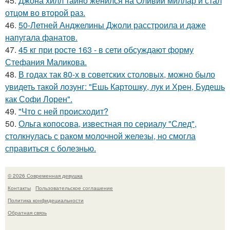
45.
Джона хилл тайно женился на Оливии миллар и стал
отцом во второй раз.
46.
50-Летней Анджелины Джоли расстроила и даже
напугала фанатов.
47.
45 кг при росте 163 - в сети обсуждают форму
Стефания Маликова.
48.
В годах так 80-х в советских столовых, можно было
увидеть такой лозунг: "Ешь Картошку, лук и Хрен, Будешь
как Софи Лорен".
49.
"Что с ней происходит?
50.
Ольга копосова, известная по сериалу "След",
столкнулась с раком молочной железы, но смогла
справиться с болезнью.
© 2026 Современная девушка
Контакты
Пользовательское соглашение
Политика конфидециальности
Обратная связь