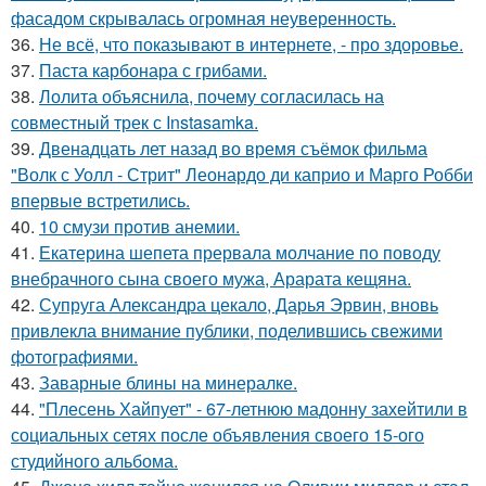
фасадом скрывалась огромная неуверенность.
36.
Не всё, что показывают в интернете, - про здоровье.
37.
Паста карбонара с грибами.
38.
Лолита объяснила, почему согласилась на
совместный трек с Instasamka.
39.
Двенадцать лет назад во время съёмок фильма
"Волк с Уолл - Стрит" Леонардо ди каприо и Марго Робби
впервые встретились.
40.
10 смузи против анемии.
41.
Екатерина шепета прервала молчание по поводу
внебрачного сына своего мужа, Арарата кещяна.
42.
Супруга Александра цекало, Дарья Эрвин, вновь
привлекла внимание публики, поделившись свежими
фотографиями.
43.
Заварные блины на минералке.
44.
"Плесень Хайпует" - 67-летнюю мадонну захейтили в
социальных сетях после объявления своего 15-ого
студийного альбома.