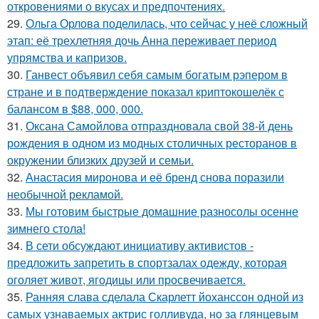
откровениями о вкусах и предпочтениях.
29.
Ольга Орлова поделилась, что сейчас у неё сложный
этап: её трехлетняя дочь Анна переживает период
упрямства и капризов.
30.
Ганвест объявил себя самым богатым рэпером в
стране и в подтверждение показал криптокошелёк с
балансом в $88, 000, 000.
31.
Оксана Самойлова отпраздновала свой 38-й день
рождения в одном из модных столичных ресторанов в
окружении близких друзей и семьи.
32.
Анастасия миронова и её бренд снова поразили
необычной рекламой.
33.
Мы готовим быстрые домашние разносолы осенне
зимнего стола!
34.
В сети обсуждают инициативу активистов -
предложить запретить в спортзалах одежду, которая
оголяет живот, ягодицы или просвечивается.
35.
Ранняя слава сделала Скарлетт йоханссон одной из
самых узнаваемых актрис голливуда, но за глянцевым