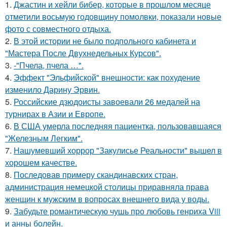
1.
Джастин и хейли бибер, которые в прошлом месяце
отметили восьмую годовщину помолвки, показали новые
фото с совместного отдыха.
2.
В этой истории не было подпольного кабинета и
"Мастера После Двухнедельных Курсов".
3.
-"Пчела, пчела …".
4.
Эффект "Эльфийской" внешности: как похудение
изменило Дарину Эрвин.
5.
Российские дзюдоисты завоевали 26 медалей на
турнирах в Азии и Европе.
6.
В США умерла последняя пациентка, пользовавшаяся
"Железным Легким".
7.
Нашумевший хоррор "Закулисье Реальности" вышел в
хорошем качестве.
8.
Последовав примеру скандинавских стран,
администрация немецкой столицы приравняла права
женщин к мужским в вопросах внешнего вида у воды.
9.
Забудьте романтическую чушь про любовь генриха Viii
и анны болейн.