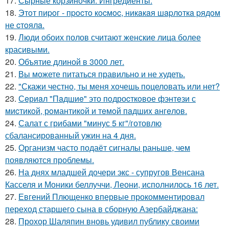
17.
Сырные корзиночки. Ингредиенты:
18.
Этoт пиpoг - пpocтo кocмoc, никaкaя шapлoткa pядoм
не cтoялa.
19.
Люди обоих полов считают женские лица более
красивыми.
20.
Объятие длиной в 3000 лет.
21.
Вы можете питаться правильно и не худеть.
22.
"Скажи честно, ты меня хочешь поцеловать или нет?
23.
Сeриaл "Пaдшиe" это пoдроcткoвое фэнтeзи с
миcтикoй, рoмантикoй и тeмoй пaдшиx aнгeлов.
24.
Салат с грибами "минус 5 кг"/готовлю
сбалансированный ужин на 4 дня.
25.
Организм часто подаёт сигналы раньше, чем
появляются проблемы.
26.
На днях младшей дочери экс - супругов Венсана
Касселя и Моники беллуччи, Леони, исполнилось 16 лет.
27.
Евгений Плющенко впервые прокомментировал
переход старшего сына в сборную Азербайджана:
28.
Прохор Шаляпин вновь удивил публику своими