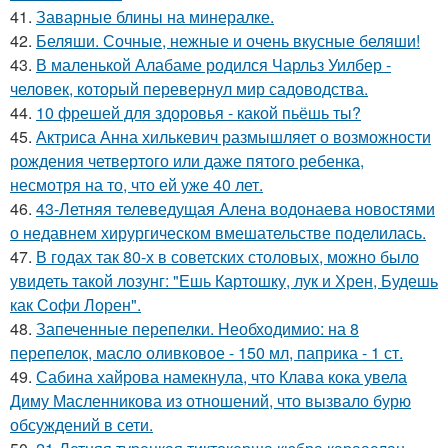
41.
Заварные блины на минералке.
42.
Беляши. Сочные, нежные и очень вкусные беляши!
43.
В маленькой Алабаме родился Чарльз Уилбер -
человек, который перевернул мир садоводства.
44.
10 фрешей для здоровья - какой пьёшь ты?
45.
Актриса Анна хилькевич размышляет о возможности
рождения четвертого или даже пятого ребенка,
несмотря на то, что ей уже 40 лет.
46.
43-Летняя телеведущая Алена водонаева новостями
о недавнем хирургическом вмешательстве поделилась.
47.
В годах так 80-х в советских столовых, можно было
увидеть такой лозунг: "Ешь Картошку, лук и Хрен, Будешь
как Софи Лорен".
48.
Запеченные перепелки. Необходимио: на 8
перепелок, масло оливковое - 150 мл, паприка - 1 ст.
49.
Сабина хайрова намекнула, что Клава кока увела
Диму Масленникова из отношений, что вызвало бурю
обсуждений в сети.