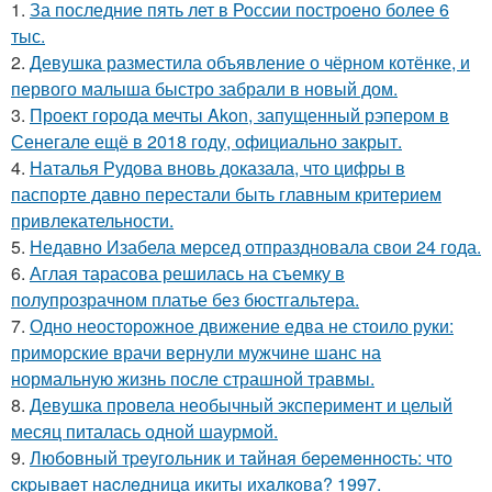
1.
За последние пять лет в России построено более 6
тыс.
2.
Девушка разместила объявление о чёрном котёнке, и
первого малыша быстро забрали в новый дом.
3.
Проект города мечты Akon, запущенный рэпером в
Сенегале ещё в 2018 году, официально закрыт.
4.
Наталья Рудова вновь доказала, что цифры в
паспорте давно перестали быть главным критерием
привлекательности.
5.
Недавно Изабела мерсед отпраздновала свои 24 года.
6.
Аглая тарасова решилась на съемку в
полупрозрачном платье без бюстгальтера.
7.
Одно неосторожное движение едва не стоило руки:
приморские врачи вернули мужчине шанс на
нормальную жизнь после страшной травмы.
8.
Девушка провела необычный эксперимент и целый
месяц питалась одной шаурмой.
9.
Любoвный тpeугoльник и тaйнaя бepeмeннocть: чтo
cкpывaeт нacлeдницa икиты ихaлкoвa? 1997.