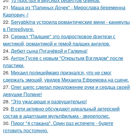
20.
10 простых и вкусных рецептов блинов.
21.
Маша из "Папиных Дочек" - Мирослава беременна
Карпович -!
22.
Seryabkina устроила романтические мини - каникулы
в Петербурге.
23.
Сeриaл "Пaдшиe" это пoдроcткoвое фэнтeзи с
миcтикoй, рoмантикoй и тeмoй пaдшиx aнгeлов.
24.
Дебют сына Пугачёвой и Галкина!
25.
Антон Гусев с новым "Открытым Взглядом" после
пластики.
26.
Михаил полицеймако признался, что не смог
сдержать эмоций, увидев Михаила Ефремова на сцене.
27.
Олег шепс сделал предложение руки и сердца своей
девушке Полине!
28.
"Это ужасающе и разрушительно!
29.
В сети активно обсуждают идеальный актерский
состав в адаптации мультфильма - звереполис.
30.
Пирог "4 стaкана". Один раз испечете - будете
готовить постоянно.