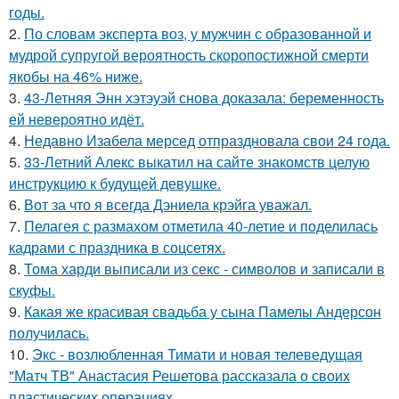
годы.
2.
По словам эксперта воз, у мужчин с образованной и
мудрой супругой вероятность скоропостижной смерти
якобы на 46% ниже.
3.
43-Летняя Энн хэтэуэй снова доказала: беременность
ей невероятно идёт.
4.
Недавно Изабела мерсед отпраздновала свои 24 года.
5.
33-Летний Алекс выкатил на сайте знакомств целую
инструкцию к будущей девушке.
6.
Вот за что я всегда Дэниела крэйга уважал.
7.
Пелагея с размахом отметила 40-летие и поделилась
кадрами с праздника в соцсетях.
8.
Тома харди выписали из секс - символов и записали в
скуфы.
9.
Какая же красивая свадьба у сына Памелы Андерсон
получилась.
10.
Экс - возлюбленная Тимати и новая телеведущая
"Матч ТВ" Анастасия Решетова рассказала о своих
пластических операциях.