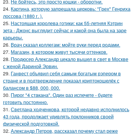
23.
Не бойтесь, это просто кошки - оборотни.
24.
Картина, которую запрещала церковь: "Грех" Генриха
лоссова (1880 г. ).
25.
Настоящая королева готики: как 55-летняя Кэтрин
зета - Джонс выглядит сейчас и какой она была на заре
карьеры.
26.
Врач сказал коллегам: мойте руки перед родами.
27.
Магазин, в котором живут тысячи оттенков.
28.
Продюсер Александр цекало вышел в свет в Москве
с женой Дариной Эрвин.
29.
Ганвест объявил себя самым богатым рэпером в
стране и в подтверждение показал криптокошелёк с
балансом в $88, 000, 000.
30.
Пирог "4 стaкана". Один раз испечете - будете
готовить постоянно.
31.
Светлана ходченкова, которой недавно исполнилось
43 года, продолжает удивлять поклонников своей
физической подготовкой.
32.
Александр Петров, рассказал почему стал реже