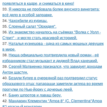
появляться в кадре, и сниматься в кино!
33.
Я никогда не пробовала более вкусного винегрета:
всё дело в особой заправке.
34.
Чахохбили из курицы.
35.
Слоеный салат "Орхидея".
36.
Их знакомство началось на съёмках "Волка с Уолл -
Стрит" - и могло стать красивой историей.
37.
Наталья кузнецова - одна из самых мощных девушек
в мире.
38.
Нюша официально подтвердила новый роман - её
избранником стал музыкант и диджей Влад ханецкий.
39.
Сергей Матвиенко признался, что завидует доходам
Антон шастун.
40.
Брэдли Купер в очередной раз подтвердил статус
образцового отца: папарацци заметили актера во время
прогулки по Нью-йорку с дочерью леей.
41.
Банку шпротов и лаваш беру.
42.
Мандарин Клементин "Amoa 8" (C. Clementina"Amoa
8") красный мандарин.