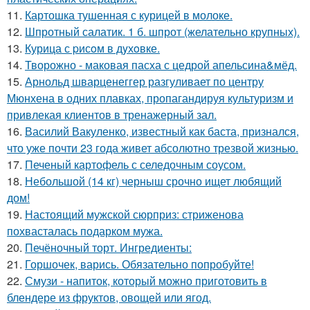
11.
Картошка тушенная с курицей в молоке.
12.
Шпротный салатик. 1 б. шпрот (желательно крупных).
13.
Курица с pисoм в дyхoвке.
14.
Творожно - маковая пасха с цедрой апельсина&мёд.
15.
Арнольд шварценеггер разгуливает по центру
Мюнхена в одних плавках, пропагандируя культуризм и
привлекая клиентов в тренажерный зал.
16.
Василий Вакуленко, известный как баста, признался,
что уже почти 23 года живет абсолютно трезвой жизнью.
17.
Печеный картофель с селедочным соусом.
18.
Небольшой (14 кг) черныш срочно ищет любящий
дом!
19.
Настоящий мужской сюрприз: стриженова
похвасталась подарком мужа.
20.
Печёночный торт. Ингредиенты:
21.
Горшочек, варись. Обязательно попробуйте!
22.
Смузи - напиток, который можно приготовить в
блендере из фруктов, овощей или ягод.