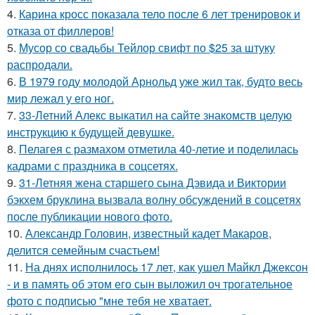
4.
Карина кросс показала тело после 6 лет тренировок и
отказа от филлеров!
5.
Мусор со свадьбы Тейлор свифт по $25 за штуку
распродали.
6.
В 1979 году молодой Арнольд уже жил так, будто весь
мир лежал у его ног.
7.
33-Летний Алекс выкатил на сайте знакомств целую
инструкцию к будущей девушке.
8.
Пелагея с размахом отметила 40-летие и поделилась
кадрами с праздника в соцсетях.
9.
31-Летняя жена старшего сына Дэвида и Виктории
бэкхем бруклина вызвала волну обсуждений в соцсетях
после публикации нового фото.
10.
Александр Головин, известный кадет Макаров,
делится семейным счастьем!
11.
На днях исполнилось 17 лет, как ушел Майкл Джексон
- и в память об этом его сын выложил оч трогательное
фото с подписью "мне тебя не хватает.