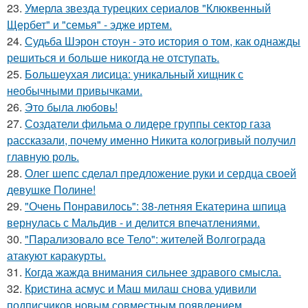
23.
Умерла звезда турецких сериалов "Клюквенный
Щербет" и "семья" - эдже иртем.
24.
Судьба Шэрон стоун - это история о том, как однажды
решиться и больше никогда не отступать.
25.
Большеухая лисица: уникальный хищник с
необычными привычками.
26.
Это была любовь!
27.
Создатели фильма о лидере группы сектор газа
рассказали, почему именно Никита кологривый получил
главную роль.
28.
Олег шепс сделал предложение руки и сердца своей
девушке Полине!
29.
"Очень Понравилось": 38-летняя Екатерина шпица
вернулась с Мальдив - и делится впечатлениями.
30.
"Пapализовало все Тело": жителей Волгограда
атакуют каракурты.
31.
Когда жажда внимания сильнее здравого смысла.
32.
Кристина асмус и Маш милаш снова удивили
подписчиков новым совместным появлением.