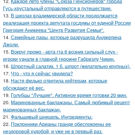
12.
Каждое лето члены "Союза Пенсионеров" города
Гусь-хрустальный отправляются в путешествие.
13.
В школах владимирской области продолжается
реализация проекта депутата госдумы от единой России
Григория Аникеева "Центр Развития Семьи".
14.
Семейные пары, которые разрушила Анджелина
Джоли.
15.
Вокруг промо - арта гта 6 возник сильный слух -
игроки узнали в главной героине Габриэлу Чикин.
16.
Шпротный салатик. 1 б. шпрот (желательно крупных).
17.
Что - что я сейчас увидела?
18.
Настя федько ответила хейтерам, которые
обсуждают её вес.
19.
Голубцы "Лучшие". Активное время готовки 20 мин.
20.
Маринованные баклажаны. Самый любимый рецепт
маринованных баклажан.
21.
Фальшивый шницель. Ингредиенты:
22.
Поклонники Арианы гранде обеспокоены ее
нездоровой худобой, и уже не в первый раз.