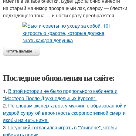
имейте в запасе блестки. Будет достаточно нанести
на старый маникюр прозрачный лак, сверху — блестки
подходящего тона — и ногти сразу преобразятся.
читать дальше →
Последние обновления на сайте:
1.
В этой истории не было подпольного кабинета и
"Мастера После Двухнедельных Курсов".
2.
По словам эксперта воз, у мужчин с образованной и
мудрой супругой вероятность скоропостижной смерти
якобы на 46% ниже.
3.
Гогунский согласился играть в "Универе", чтобы
избежать порчи.