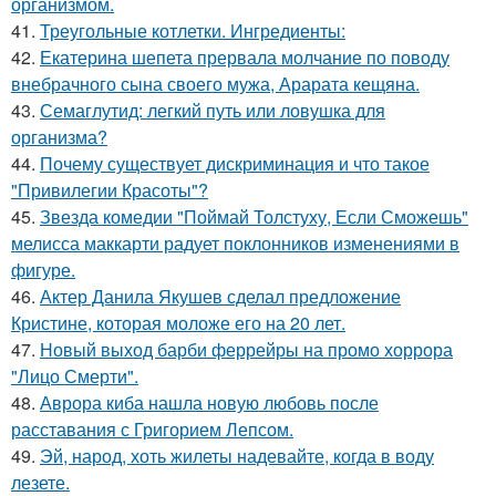
организмом.
41.
Треугольные котлетки. Ингредиенты:
42.
Екатерина шепета прервала молчание по поводу
внебрачного сына своего мужа, Арарата кещяна.
43.
Семаглутид: легкий путь или ловушка для
организма?
44.
Почему существует дискриминация и что такое
"Привилегии Красоты"?
45.
Звезда комедии "Поймай Толстуху, Если Сможешь"
мелисса маккарти радует поклонников изменениями в
фигуре.
46.
Актер Данила Якушев сделал предложение
Кристине, которая моложе его на 20 лет.
47.
Новый выход барби феррейры на промо хоррора
"Лицо Смерти".
48.
Аврора киба нашла новую любовь после
расставания с Григорием Лепсом.
49.
Эй, народ, хоть жилеты надевайте, когда в воду
лезете.