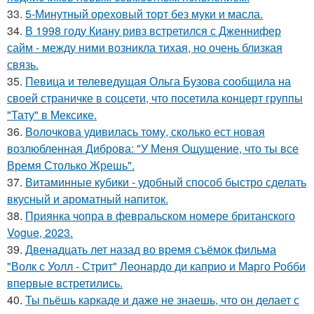
33.
5-Минутный ореховый торт без муки и масла.
34.
В 1998 году Киану ривз встретился с Дженнифер
сайм - между ними возникла тихая, но очень близкая
связь.
35.
Певица и телеведущая Ольга Бузова сообщила на
своей страничке в соцсети, что посетила концерт группы
"Тату" в Мексике.
36.
Волочкова удивилась тому, сколько ест новая
возлюбленная Диброва: "У Меня Ощущение, что ты все
Время Столько Жрешь".
37.
Витаминные кубики - удобный способ быстро сделать
вкусный и ароматный напиток.
38.
Приянка чопра в февральском номере британского
Vogue, 2023.
39.
Двенадцать лет назад во время съёмок фильма
"Волк с Уолл - Стрит" Леонардо ди каприо и Марго Робби
впервые встретились.
40.
Ты пьёшь каркаде и даже не знаешь, что он делает с