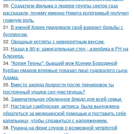
30.
Создатели фильма о лидере группы сектор газа
рассказали, почему именно Никита кологривый получил
главную роль.
31.
В южной Корее придумали свой вариант борьбы с
буллингом.
32.
Овощные котлеты с невероятным вкусом.
33.
Назад в 90-е: зажигательная степ - аэробика в FH на
Блюхера.
34.
"Копия Теоны": бывший муж Ксении Бородиной
Курбан омаров впервые показал лицо годовалого сына
Адама.
35.
Вместо заряда бодрости после тренировок ты
постоянный упадок сил чувствуешь?
36.
Замечательное обеденное блюдо для всей семьи.
37.
Настасья самбурская, актриса, была вынуждена
обратиться за медицинской помощью и поставить себе
капельницу, чтобы справиться с напряжением.
38.
Рианна на фоне слухов о возможной четвёртой