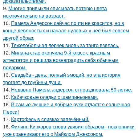
доказательствами.
9.
Многие привыкли списывать потерю цвета
исключительно на возраст.
10.
Памела Андерсон сейчас почти не красится, но в
конце девяностых и начале нулевых у неё был совсем
другой образ.
11.
Тяжелобольная лерчек вновь за танго взялась.
12.
Милана стар окончила 9-й класс с красным
аттестатом и решила вознаградить себя обычным
подарком.
13.
Свадьба - день, полный эмоций, но эта история
трогает до глубины души.
14.
Недавно Памела андерсон отпраздновала 59-летие.
15.
Кабачковые оладьи с шампиньонами.
16.
В самые лучшие и добрые руки отдается солнечная
Перси!
17.
Картофель в сливках запечённый.
18.
Филипп Киркоров снова удивил образом - поклонники
уже сравнивают его с Майклом Джексоном.