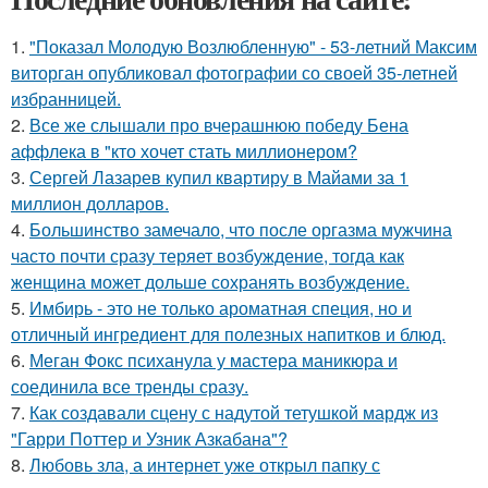
1.
"Показал Молодую Возлюбленную" - 53-летний Максим
виторган опубликовал фотографии со своей 35-летней
избранницей.
2.
Все же слышали про вчерашнюю победу Бена
аффлека в "кто хочет стать миллионером?
3.
Сергей Лазарев купил квартиру в Майами за 1
миллион долларов.
4.
Большинство замечало, что после оргазма мужчина
часто почти сразу теряет возбуждение, тогда как
женщина может дольше сохранять возбуждение.
5.
Имбирь - это не только ароматная специя, но и
отличный ингредиент для полезных напитков и блюд.
6.
Меган Фокс психанула у мастера маникюра и
соединила все тренды сразу.
7.
Как создавали сцену с надутой тетушкой мардж из
"Гарри Поттер и Узник Азкабана"?
8.
Любовь зла, а интернет уже открыл папку с