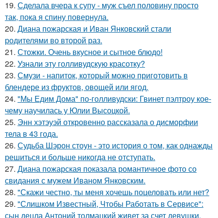
19.
Сделала вчера к супу - муж съел половину просто
так, пока я спину повернула.
20.
Диана пожарская и Иван Янковский стали
родителями во второй раз.
21.
Стожки. Очень вкусное и сытное блюдо!
22.
Узнали эту голливудскую красотку?
23.
Смузи - напиток, который можно приготовить в
блендере из фруктов, овощей или ягод.
24.
"Мы Едим Дома" по-голливудски: Гвинет пэлтроу кое-
чему научилась у Юлии Высоцкой.
25.
Энн хэтэуэй откровенно рассказала о дисморфии
тела в 43 года.
26.
Судьба Шэрон стоун - это история о том, как однажды
решиться и больше никогда не отступать.
27.
Диана пожарская показала романтичное фото со
свидания с мужем Иваном Янковским.
28.
"Скажи честно, ты меня хочешь поцеловать или нет?
29.
"Слишком Известный, Чтобы Работать в Сервисе":
сын децла Антоний толмацкий живет за счет девушки.