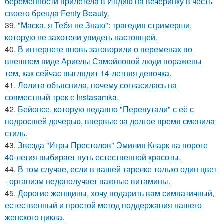
беременности прилетела в Индию на вечеринку в честь
своего бренда Fenty Beauty.
39.
"Маска, я Тебя не Знаю": трагедия стримерши,
которую не захотели увидеть настоящей.
40.
В интернете вновь заговорили о переменах во
внешнем виде Ариелы Самойловой люди поражены
тем, как сейчас выглядит 14-летняя девочка.
41.
Лолита объяснила, почему согласилась на
совместный трек с Instasamka.
42.
Бейонсе, которую недавно "Перепутали" с её с
подросшей дочерью, впервые за долгое время сменила
стиль.
43.
Звезда "Игры Престолов" Эмилия Кларк на пороге
40-летия выбирает путь естественной красоты.
44.
В том случае, если в вашей тарелке только один цвет
- организм недополучает важные витамины.
45.
Дорогие женщины, хочу подарить вам симпатичный,
естественный и простой метод поддержания нашего
женского цикла.