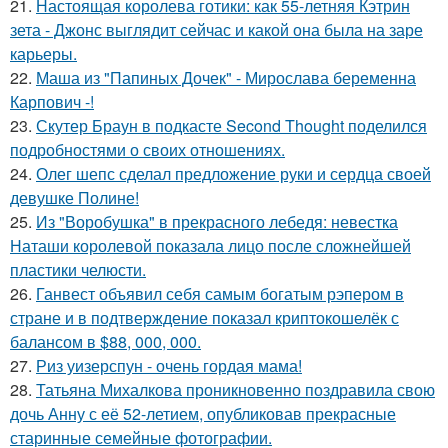
21.
Настоящая королева готики: как 55-летняя Кэтрин
зета - Джонс выглядит сейчас и какой она была на заре
карьеры.
22.
Маша из "Папиных Дочек" - Мирослава беременна
Карпович -!
23.
Скутер Браун в подкасте Second Thought поделился
подробностями о своих отношениях.
24.
Олег шепс сделал предложение руки и сердца своей
девушке Полине!
25.
Из "Воробушка" в прекрасного лебедя: невестка
Наташи королевой показала лицо после сложнейшей
пластики челюсти.
26.
Ганвест объявил себя самым богатым рэпером в
стране и в подтверждение показал криптокошелёк с
балансом в $88, 000, 000.
27.
Риз уизерспун - очень гордая мама!
28.
Татьяна Михалкова проникновенно поздравила свою
дочь Анну с её 52-летием, опубликовав прекрасные
старинные семейные фотографии.