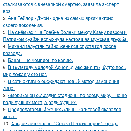
сталкиваются с внезапной смертью, заявила эксперт
воз.
2.
Аня Тейлор - Джой - одна из самых ярких актрис
своего поколения.
3.
На съёмках "На Гребне Волны" между Киану ривзом и
Патриком суэйзи вспыхнула настоящая мужская дружба.
4.
Михаил галустян тайно женился спустя год после
развода.
5.
Банан - не чемпион по калию.
6.
В 1979 году молодой Арнольд уже жил так, будто весь
мир лежал у его ног.
7.
В сети активно обсуждают новый метод изменения
лица.
8.
Американец объездил стадионы по всему миру - но не
ради лучших мест, а ради худших.
9.
Предполагаемый жених Алины Загитовой оказался
женат.
10.
Каждое лето члены "Союза Пенсионеров" города
Гусь-хрустальный отправляются в путешествие.