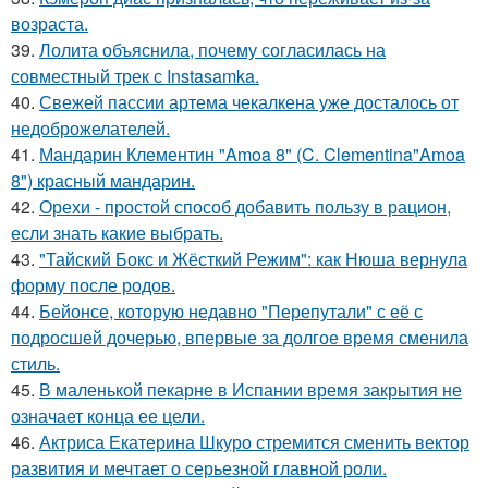
возраста.
39.
Лолита объяснила, почему согласилась на
совместный трек с Instasamka.
40.
Свежей пассии артема чекалкена уже досталось от
недоброжелателей.
41.
Мандарин Клементин "Amoa 8" (C. Clementina"Amoa
8") красный мандарин.
42.
Орехи - простой способ добавить пользу в рацион,
если знать какие выбрать.
43.
"Тайский Бокс и Жёсткий Режим": как Нюша вернула
форму после родов.
44.
Бейонсе, которую недавно "Перепутали" с её с
подросшей дочерью, впервые за долгое время сменила
стиль.
45.
В маленькой пекарне в Испании время закрытия не
означает конца ее цели.
46.
Актриса Екатерина Шкуро стремится сменить вектор
развития и мечтает о серьезной главной роли.