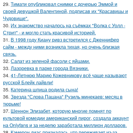
29.
Тимати опубликовал снимки с дочерью Эммой и
своей девушкой Валентиной, подписав их "Красавицы и
Чудовище".
30.
Их знакомство началось на съёмках "Волка с Уолл -
Стрит" - и могло стать красивой историей.
31.
В 1998 году Киану ривз встретился с Дженнифер
сайм - между ними возникла тихая, но очень близкая
связь.
32.
Салат из зеленой фасоли с яйцами.
33.
Лазоревка в парке города Вязники.
34.
41-Летнюю Марию Кожевникову всё чаще называют
русской Блейк лайвли!
35.
Катерина шпица родила сына!
36.
Звезда "Слова Пацана" Рузиль минекаев: месяц в
тюрьме!
37.
Шеннон Элизабет, которую многие помнят по
культовой комедии американский пирог, создала аккаунт
на Onlyfans и за неделю заработала миллион долларов.
38.
Кэмерон диас призналась, что переживает из-за