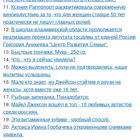
11.
Ксения Раппопорт раскритиковала современную
киноиндустрию за то, что для женщин старше 50 лет
практически не пишут главных ролей.
12.
В школах владимирской области продолжается
реализация проекта депутата госдумы от единой России
Григория Аникеева "Центр Развития Семьи".
13.
Быстрые пончики. Мука - 250 гр.
14.
Что - что я сейчас увидела?
15.
Можно выдохнуть: слухи не подтвердились, наши
молитвы услышаны.
16.
Мало кто знает, но Джейсон стэйтем и роузи не
женаты, хотя вместе уже 16 лет.
17.
Рыбная запеканка. Понадобится:
18.
Майкл Джексон вошёл в топ - 10 любимых артистов
среди россиян.
19.
Эти витаминные кубики - удобный способ.
20.
Актриса Ирина Горбачева откровенными снимками
удивила.