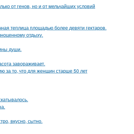
ько от генов, но и от мельчайших условий
чная теплица площадью более девяти гектаров.
лноценному отдыху.
бины души.
асота завораживает.
 за то, что для женщин старше 50 лет
скатывалось.
ва.
тро, вкусно, сытно.