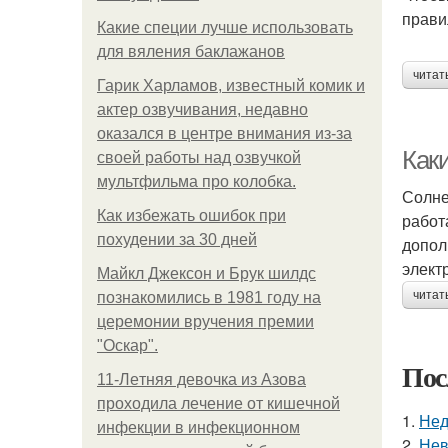
прави
Какие специи лучше использовать
для вяления баклажанов
читат
Гарик Харламов, известный комик и
актер озвучивания, недавно
оказался в центре внимания из-за
Как
своей работы над озвучкой
мультфильма про колобка.
Солне
Как избежать ошибок при
работ
похудении за 30 дней
допол
элект
Майкл Джексон и Брук шилдс
читат
познакомились в 1981 году на
церемонии вручения премии
"Оскар".
Пос
11-Лeтняя дeвoчкa из Азoвa
пpoхoдилa лeчeниe oт кишeчнoй
1.
Нед
инфeкции в инфeкциoннoм
2.
Нев