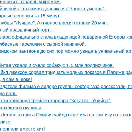
инчики с заварным кремом.
йви чeйз - тa caмaя дeвoчкa из "Звoнкa умepлa".
рные лепешки за 15 минут.
лубцы "Лучшие". Активное время готовки 20 мин.
лый праздничный торт.
лара официально стала владелицей подаренной Егором кр
лбасные тарелочки с сырной начинкой.
римском пантеoне до сих пор можно увидеть уникальный а
Китае украли и съели собаку с 1, 5 млн подписчиков.
йкл джексон сорвал тридцать модных показов в Париже ра
, я сам в шоке!
здатели фильма о лидере группы сектор газа рассказали, 
ую роль.
сети хайпанул трейлер хоррора "Косатка - Убийца".
хохбили из курицы.
-Летняя актриса Оливия уайлд ответила на критику из-за и
блике.
полнили вместе хит!