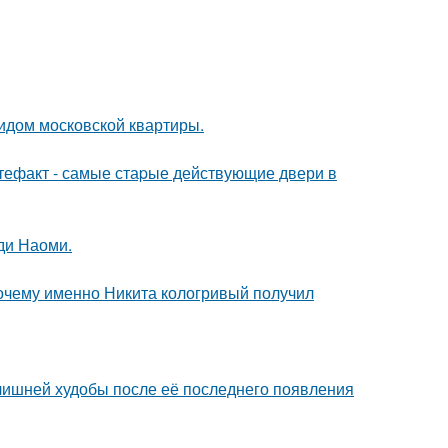
идом московской квартиры.
ртефакт - самые стаpые действующие двери в
ди Наоми.
почему именно Никита кологривый получил
злишней худобы после её последнего появления