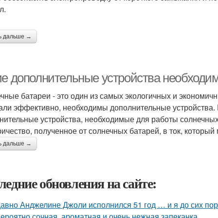
л.
ь дальше →
ие дополнительные устройства необходи
чные батареи - это один из самых экологичных и экономичн
али эффективно, необходимы дополнительные устройства. 
нительные устройства, необходимые для работы солнечных
ричество, полученное от солнечных батарей, в ток, которы
ь дальше →
ледние обновления на сайте:
авно Анджелине Джоли исполнился 51 год … и я до сих пор 
ероятно сочная, ароматная и очень нежная запеканка.