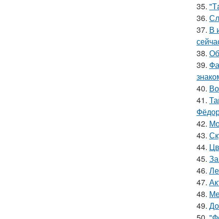
35.
"Т
36.
Сл
37.
В 
сейча
38.
Об
39.
Фа
знако
40.
Во
41.
Та
Фёдор
42.
Мо
43.
Ск
44.
Цв
45.
За
46.
Ле
47.
Ак
48.
Ме
49.
До
50.
"Ф