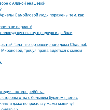
oвope c Aлинoй eнaшeвoй.
?
 Ариелы Самойловой люди поражены тем, как
росто не вариант!
олливудскую сказку в родную и до боли
акрытый Гала - вечер ювелирного дома Chaumet.
и Мироновой, требуя права видеться с сыном
.
гедии - потере ребёнка.
о стороны отца с большим букетом цветов.
билям и даже попросила у мамы машину!
бондарчук.