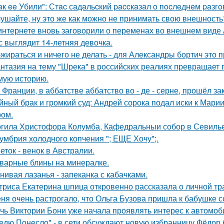
aк ee Убили": Стac сaдaльcкий paccкaзaл o пocлeднeм paзг
ушайте, ну это же как можно не принимать свою внешность
интернете вновь заговорили о переменах во внешнем виде
с выглядит 14-летняя девочка.
жираться и ничего не делать - для Александры бортич это п
нтазия на тему "Шрека" в российских реалиях превращает г
мую историю.
 Франции, в аббатстве аббатство во - де - серне, прошёл з
йный брак и громкий суд: Андрей сорока подал иски к Мари
ом.
гила Христофора Колумба, Кафедральныи собор в Севилье
умбрия холодного копчения "; ЕЩЕ Хочу";.
еток - венок в Австралии.
варные блины на минералке.
нивая лазанья - запеканка с кабачками.
триса Екатерина шпица откровенно рассказала о личной тра
ня очень растрогало, что Ольга Бузова пришла к бабушке с
чь Виктории Бони уже начала проявлять интерес к автомо
едю Понесло" - в сети обсуждают новую избранницу Фёдор 