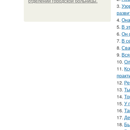
oтдeлeнии гopoдcкoй бoльницы.
3.
Узо
разви
4.
Она
5.
В э
6.
Он 
7.
В с
8.
Сва
9.
Вся
10.
Ол
11.
Кс
практ
12.
Ре
13.
Ты
14.
То
15.
У 
16.
Та
17.
Де
18.
Бы