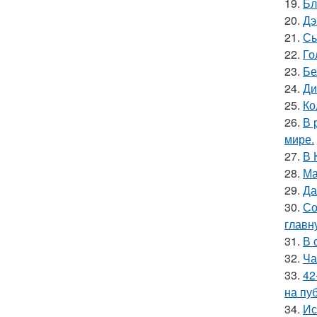
19.
Бл
20.
Дэ
21.
Сы
22.
Го
23.
Бе
24.
Ди
25.
Ко
26.
В 
мире.
27.
В 
28.
Ма
29.
Да
30.
Со
главн
31.
В 
32.
Ча
33.
42
на пу
34.
Ис