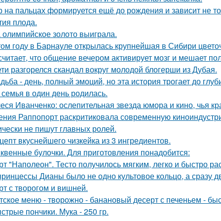
р на пальцах формируется ещё до рождения и зависит не тол
тия плода.
 олимпийское золото выиграла.
том году в Барнауле открылась крупнейшая в Сибири цвето
считает, что общение вечером активирует мозг и мешает по
ети разгорелся скандал вокруг молодой блогерши из Дубая.
дьба - день, полный эмоций, но эта история трогает до глу
 семья в один день родилась.
еся Иванченко: ослепительная звезда юмора и кино, чья кр
ения Раппопорт раскритиковала современную киноиндустрию
ически не пишут главных ролей.
цепт вкуснейшего чизкейка из 3 ингредиентов.
квенные булочки. Для приготовления понадобится:
рт "Наполеон". Тесто получилось мягким, легко и быстро ра
принцессы Дианы было не одно культовое кольцо, а сразу д
рт с творогом и вишней.
тское меню - творожно - банановый десерт с печеньем - быс
стрые пончики. Мука - 250 гр.