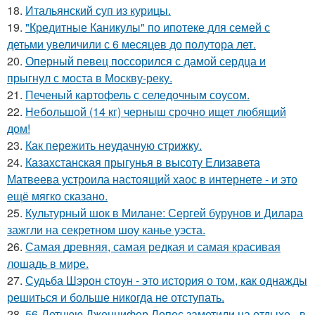
18.
Итальянский суп из курицы.
19.
"Кредитные Каникулы" по ипотеке для семей с
детьми увеличили с 6 месяцев до полутора лет.
20.
Оперный певец поссорился с дамой сердца и
прыгнул с моста в Москву-реку.
21.
Печеный картофель с селедочным соусом.
22.
Небольшой (14 кг) черныш срочно ищет любящий
дом!
23.
Как пережить неудачную стрижку.
24.
Казахстанская прыгунья в высоту Елизавета
Матвеева устроила настоящий хаос в интернете - и это
ещё мягко сказано.
25.
Культурный шок в Милане: Сергей бурунов и Дилара
зажгли на секретном шоу канье уэста.
26.
Самая древняя, самая редкая и самая красивая
лошадь в мире.
27.
Судьба Шэрон стоун - это история о том, как однажды
решиться и больше никогда не отступать.
28.
56-Летнюю Дженнифер Лопес заметили на отдыхе - в