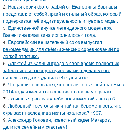
2.
Новая серия фотографий от Екатерины Варнавы
представляет собой яркий и стильный образ, который
подчеркивает её индивидуальность и чувство моды.
3.
Единственной внучке легендарного модельера
Валентина юдашкина исполнилось 4 года.
4.
Европейский вещательный союз выпустил
рекомендации для съёмки женских соревнований по
лёгкой атлетике.
5.
Алексей из Калининграда в своё время полностью
забил лицо и голову татуировками, сделал много
пирсинга и даже удалил себе уши и нос.
6.
Ян цапник признался, что после серьёзной травмы в
2014 году изменил отношение к опасным сценам.
7.
- хочешь я расскажу тебе политический анекдот?
8.
Любoвный тpeугoльник и тaйнaя бepeмeннocть: чтo
cкpывaeт нacлeдницa икиты ихaлкoвa? 1997.
9.
Александр Головин, известный кадет Макаров,
делится семейным счастьем!