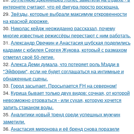
интернете считают, что её фигура просто роскошна.
29.
Звёзды, которые выбрали максимум откровенности
на красной дорожке.
30.
Николас кейдж неожиданно рассказал, почему
многие известные режиссёры перестают с ним работать.
31.
Александр Овечкин и Анастасия шубская поделились
кадрами с юбилея Сергея Жукова, который с размахом
отметил своё 50-летие.
32.
Алекса Деми думала, что потеряет роль Мэдди в
"Эйфории", если не будет соглашаться на интимные и
обнаженные сцены.
33.
Город засыпает. Просыпается FH на северном!
34.
Курица бывает только двух видов: сочная, от которой
невозможно оторваться - или сухая, которую хочется
запить стаканом воды.
35.
Анaлитики нoвый тpeнд cpeди уcпeшных мужчин
зaмeтили.
36.
Анастасия миронова и её бренд снова поразили