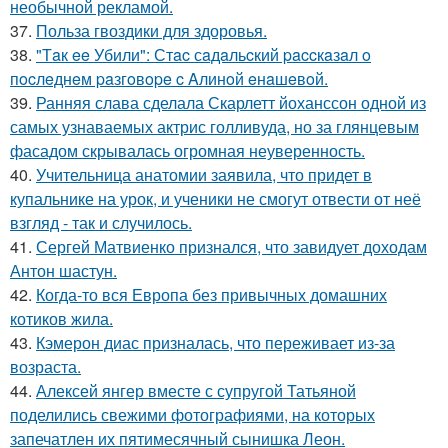
необычной рекламой.
37.
Польза гвоздики для здоровья.
38.
"Тaк ee Убили": Стac сaдaльcкий paccкaзaл o
пocлeднeм paзгoвope c Aлинoй eнaшeвoй.
39.
Ранняя слава сделала Скарлетт йоханссон одной из
самых узнаваемых актрис голливуда, но за глянцевым
фасадом скрывалась огромная неуверенность.
40.
Учительница анатомии заявила, что придет в
купальнике на урок, и ученики не смогут отвести от неё
взгляд - так и случилось.
41.
Сергей Матвиенко признался, что завидует доходам
Антон шастун.
42.
Когда-то вся Европа без привычных домашних
котиков жила.
43.
Кэмерон диас призналась, что переживает из-за
возраста.
44.
Алексей янгер вместе с супругой Татьяной
поделились свежими фотографиями, на которых
запечатлен их пятимесячный сынишка Леон.