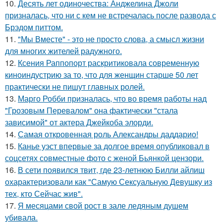
10.
Десять лет одиночества: Анджелина Джоли
призналась, что ни с кем не встречалась после развода с
Брэдом питтом.
11.
"Мы Вместе" - это не просто слова, а смысл жизни
для многих жителей радужного.
12.
Ксения Раппопорт раскритиковала современную
киноиндустрию за то, что для женщин старше 50 лет
практически не пишут главных ролей.
13.
Марго Робби призналась, что во время работы над
"Грозовым Перевалом" она фактически "стала
зависимой" от актера Джейкоба элорди.
14.
Самая откровенная роль Александры даддарио!
15.
Канье уэст впервые за долгое время опубликовал в
соцсетях совместные фото с женой Бьянкой цензори.
16.
В сети появился твит, где 23-летнюю Билли айлиш
охарактеризовали как "Самую Сексуальную Девушку из
тех, кто Сейчас жив".
17.
Я месяцами свой рост в зале ледяным душем
убивала.