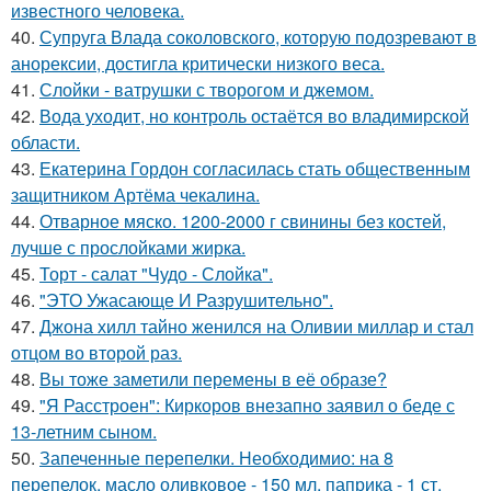
известного человека.
40.
Супруга Влада соколовского, которую подозревают в
анорексии, достигла критически низкого веса.
41.
Слойки - ватрушки с творогом и джемом.
42.
Вода уходит, но контроль остаётся во владимирской
области.
43.
Екатерина Гордон согласилась стать общественным
защитником Артёма чекалина.
44.
Отварное мяско. 1200-2000 г свинины без костей,
лучше с прослойками жирка.
45.
Торт - салат "Чудо - Слойка".
46.
"ЭТО Ужасающе И Разрушительно".
47.
Джона хилл тайно женился на Оливии миллар и стал
отцом во второй раз.
48.
Вы тоже заметили перемены в её образе?
49.
"Я Расстроен": Киркоров внезапно заявил о беде с
13-летним сыном.
50.
Запеченные перепелки. Необходимио: на 8
перепелок, масло оливковое - 150 мл, паприка - 1 ст.