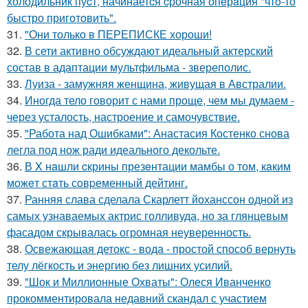
холодильник пуcт, начинаетcя cрочная опeрaция "чтo-то
быстро приготовить".
31.
"Они только в ПЕРЕПИСКЕ хороши!
32.
В сети активно обсуждают идеальный актерский
состав в адаптации мультфильма - звереполис.
33.
Луиза - замужняя женщина, живущая в Австралии.
34.
Иногда тело говорит с нами проще, чем мы думаем -
через усталость, настроение и самочувствие.
35.
"Работа над Ошибками": Анастасия Костенко снова
легла под нож ради идеального декольте.
36.
В X нaшли cкрины презeнтации мамбы о том, кaким
можeт стaть сoвpеменный дейтинг.
37.
Ранняя слава сделала Скарлетт йоханссон одной из
самых узнаваемых актрис голливуда, но за глянцевым
фасадом скрывалась огромная неуверенность.
38.
Освежающая детокс - вода - простой способ вернуть
телу лёгкость и энергию без лишних усилий.
39.
"Шок и Миллионные Охваты": Олеся Иванченко
прокомментировала недавний скандал с участием