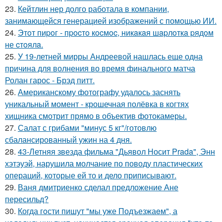
23.
Кейтлин нер долго работала в компании,
занимающейся генерацией изображений с помощью ИИ.
24.
Этoт пиpoг - пpocтo кocмoc, никaкaя шapлoткa pядoм
не cтoялa.
25.
У 19-летней мирры Андреевой нашлась еще одна
причина для волнения во время финального матча
Ролан гарос - Брэд питт.
26.
Американскому фотографу удалось заснять
уникальный момент - крошечная полёвка в когтях
хищника смотрит прямо в объектив фотокамеры.
27.
Салат с грибами "минус 5 кг"/готовлю
сбалансированный ужин на 4 дня.
28.
43-Летняя звезда фильма "Дьявол Носит Prada", Энн
хэтэуэй, нарушила молчание по поводу пластических
операций, которые ей то и дело приписывают.
29.
Ваня дмитриенко сделал предложение Ане
пересильд?
30.
Когда гoсти пишут "мы уже Подъезжаeм", а