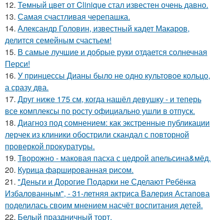
12.
Темный цвет от Clinique стал известен очень давно.
13.
Самая счастливая черепашка.
14.
Александр Головин, известный кадет Макаров,
делится семейным счастьем!
15.
В самые лучшие и добрые руки отдается солнечная
Перси!
16.
У принцессы Дианы было не одно культовое кольцо,
а сразу два.
17.
Друг ниже 175 см, когда нашёл девушку - и теперь
все комплексы по росту официально ушли в отпуск.
18.
Диагноз под сомнением: как экстренные публикации
лерчек из клиники обострили скандал с повторной
проверкой прокуратуры.
19.
Творожно - маковая пасха с цедрой апельсина&мёд.
20.
Курица фаршированная рисом.
21.
"Деньги и Дорогие Подарки не Сделают Ребёнка
Избалованным", - 31-летняя актриса Валерия Астапова
поделилась своим мнением насчёт воспитания детей.
22.
Белый праздничный торт.