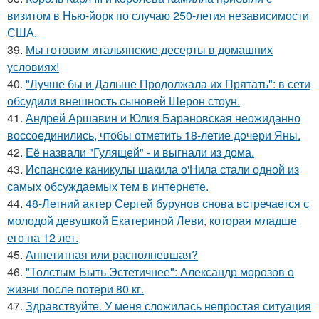
визитом в Нью-йорк по случаю 250-летия независимости
США.
39.
Мы готовим итальянские десерты в домашних
условиях!
40.
"Лучше бы и Дальше Продолжала их Прятать": в сети
обсудили внешность сыновей Шерон стоун.
41.
Андрей Аршавин и Юлия Барановская неожиданно
воссоединились, чтобы отметить 18-летие дочери Яны.
42.
Её назвали "Гулящей" - и выгнали из дома.
43.
Испанские каникулы шакила о'Нила стали одной из
самых обсуждаемых тем в интернете.
44.
48-Летний актер Сергей бурунов снова встречается с
молодой девушкой Екатериной Леви, которая младше
его на 12 лет.
45.
Аппетитная или располневшая?
46.
"Толстым Быть Эстетичнее": Александр морозов о
жизни после потери 80 кг.
47.
Здравствуйте. У меня сложилась непростая ситуация