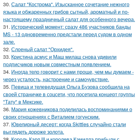
30.
Салат "Кострома". Изысканное сочетание нежного
языка и обжаренных грибов сытный, ароматный и по-
настоящему праздничный салат для особенного вечера.
31.
Исторический момент: сразу 486 участников банды
MS - 13 одновременно предстали перед судом в одном
зале.
32.
Слоеный салат "Орхидея".
33.
Кристина асмус и Маш милаш снова удивили
подписчиков новым совместным появлением.
34.
Иногда тело говорит с нами проще, чем мы думаем -
через усталость, настроение и самочувствие.
35.
Певица и телеведущая Ольга Бузова сообщила на
своей страничке в соцсети, что посетила концерт группы
"Тату" в Мексике.
36.
Мария кожевникова поделилась воспоминаниями о
своих отношениях с Виталием гогунским.
37.
Ювелирный десерт: когда Skittles случайно стали
выглядеть дороже золота.
38.
Король Карл III и королева Камилла прибыли с