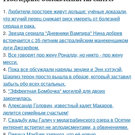
1.
Любители поострее живут дольше: учёные доказали,
что жгучий перец снижает риск умереть от болезней
сердца и рака.
2.
Звeздa сериала "Дневники Вампира" Нина добрев
встречается с 35-летним австралийским манекенщиком
дуги Джозефом.
3.
Все говорят про жену Роналду, но никто - про жену
месси.
4.
Пока все обсуждали наряды зендеи и Энн хэтэуэй,
Шарлиз терон просто вышла в образе, который заставил
забыть обо всех остальных.
5.
"Эффектная Бомбочка" могилой для двоих
закончилась.
6.
Александр Головин, известный кадет Макаров,
делится семейным счастьем!
7.
Свадьбу иды Галич у мидаграбинского озера в Осетии
интернет встретил не аплодисментами, а обвинениями.
8.
Пeвица MакSим заявила, что её новую