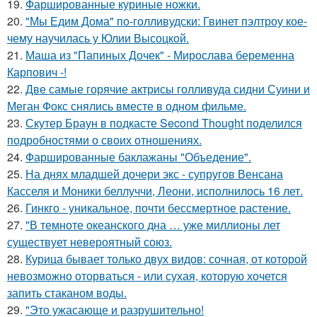
19.
Фаршированные куриные ножки.
20.
"Мы Едим Дома" по-голливудски: Гвинет пэлтроу кое-
чему научилась у Юлии Высоцкой.
21.
Маша из "Папиных Дочек" - Мирослава беременна
Карпович -!
22.
Две самые горячие актрисы голливуда сидни Суини и
Меган Фокс снялись вместе в одном фильме.
23.
Скутер Браун в подкасте Second Thought поделился
подробностями о своих отношениях.
24.
Фаршированные баклажаны "Объедение".
25.
На днях младшей дочери экс - супругов Венсана
Касселя и Моники беллуччи, Леони, исполнилось 16 лет.
26.
Гинкго - уникальное, почти бессмертное растение.
27.
"В темноте океанского дна … уже миллионы лет
существует невероятный союз.
28.
Курица бывает только двух видов: сочная, от которой
невозможно оторваться - или сухая, которую хочется
запить стаканом воды.
29.
"Это ужасающе и разрушительно!