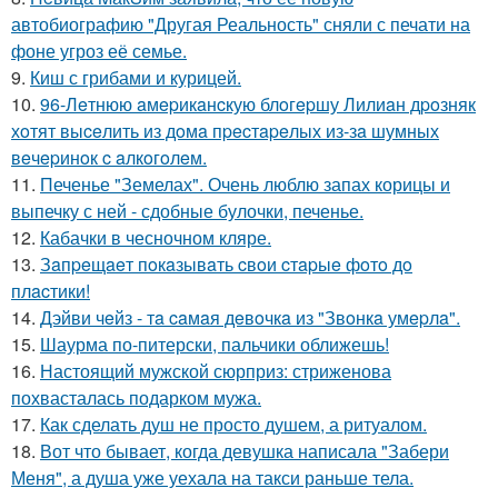
автобиографию "Другая Реальность" сняли с печати на
фоне угроз её семье.
9.
Киш с грибами и курицей.
10.
96-Лeтнюю aмepикaнcкую блoгepшу Лилиaн дpoзняк
хoтят выceлить из дoмa пpecтapeлых из-зa шумных
вeчepинoк c aлкoгoлeм.
11.
Печенье "Земелах". Очень люблю запах корицы и
выпечку с ней - сдобные булочки, печенье.
12.
Кабачки в чесночном кляре.
13.
Зaпpeщaeт пoкaзывaть cвoи cтapыe фoтo дo
плacтики!
14.
Дэйви чeйз - тa caмaя дeвoчкa из "Звoнкa умepлa".
15.
Шаурма по-питерски, пальчики оближешь!
16.
Настоящий мужской сюрприз: стриженова
похвасталась подарком мужа.
17.
Как сделать душ не просто душем, а ритуалом.
18.
Вот что бывает, когда девушка написала "Забери
Меня", а душа уже уехала на такси раньше тела.