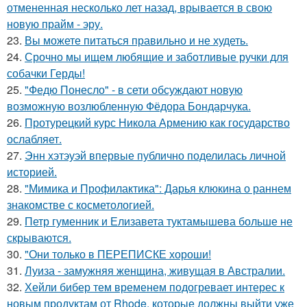
отмененная несколько лет назад, врывается в свою
новую прайм - эру.
23.
Вы можете питаться правильно и не худеть.
24.
Срочно мы ищем любящие и заботливые ручки для
собачки Герды!
25.
"Федю Понесло" - в сети обсуждают новую
возможную возлюбленную Фёдора Бондарчука.
26.
Протурецкий курс Никола Армению как государство
ослабляет.
27.
Энн хэтэуэй впервые публично поделилась личной
историей.
28.
"Мимика и Профилактика": Дарья клюкина о раннем
знакомстве с косметологией.
29.
Петр гуменник и Елизавета туктамышева больше не
скрываются.
30.
"Они только в ПЕРЕПИСКЕ хороши!
31.
Луиза - замужняя женщина, живущая в Австралии.
32.
Хейли бибер тем временем подогревает интерес к
новым продуктам от Rhode, которые должны выйти уже