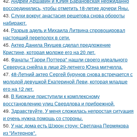
42.
Андрей Аршавин и Юлия Барановская неожиданно
воссоединились, чтобы отметить 18-летие дочери Яны.
43.
Слухи вокруг анастасия решетова снова обороты
набирают.
44.
Разрыв адель и Михаила Литвина спровоцировал
настоящий переполох в сети.
45.
Актер Данила Якушев сделал предложение
Кристине, которая моложе его на 20 лет.
46.
Фанаты "Гарри Поттера" нашли своего идеального
Северуса снейпа в лице 29-летнего Юэна митчелла.
47.
48-Летний актер Сергей бурунов снова встречается с
молодой девушкой Екатериной Леви, которая младше
его на 12 лет.
48.
В Киржаче приступили к комплексному
восстановлению улиц Свердлова и прибрежной.
49.
Здравствуйте. У меня сложилась непростая ситуация
и очень нужна помощь со стороны.
50.
У нас дома есть Шэрон стоун: Светлана Пермякова
из "Интернов".