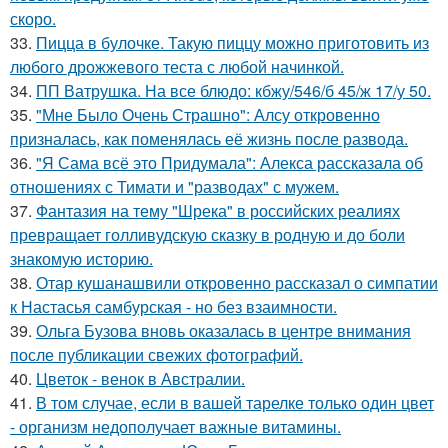
скоро.
33.
Пицца в булочке. Такую пиццу можно приготовить из
любого дрожжевого теста с любой начинкой.
34.
ПП Ватрушка. На все блюдо: кбжу/546/б 45/ж 17/у 50.
35.
"Мне Было Очень Страшно": Алсу откровенно
призналась, как поменялась её жизнь после развода.
36.
"Я Сама всё это Придумала": Алекса рассказала об
отношениях с Тимати и "разводах" с мужем.
37.
Фантазия на тему "Шрека" в российских реалиях
превращает голливудскую сказку в родную и до боли
знакомую историю.
38.
Отар кушанашвили откровенно рассказал о симпатии
к Настасья самбурская - но без взаимности.
39.
Ольга Бузова вновь оказалась в центре внимания
после публикации свежих фотографий.
40.
Цветок - венок в Австралии.
41.
В том случае, если в вашей тарелке только один цвет
- организм недополучает важные витамины.