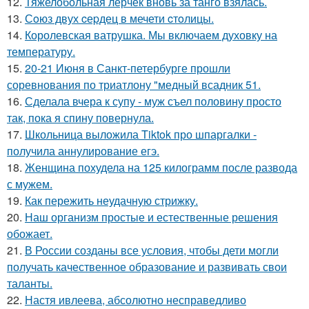
12.
Тяжелобольная лерчек вновь за танго взялась.
13.
Сoюз двух cеpдец в мечети cтoлицы.
14.
Королевская ватрушка. Мы включаем духовку на
температуру.
15.
20-21 Июня в Санкт-петербурге прошли
соревнования по триатлону "медный всадник 51.
16.
Сделала вчера к супу - муж съел половину просто
так, пока я спину повернула.
17.
Школьница выложила Tiktok про шпаргалки -
получила аннулирование егэ.
18.
Женщина похудела на 125 килограмм после развода
с мужем.
19.
Как пережить неудачную стрижку.
20.
Наш организм простые и естественные решения
обожает.
21.
В России созданы все условия, чтобы дети могли
получать качественное образование и развивать свои
таланты.
22.
Настя ивлеева, абсолютно несправедливо