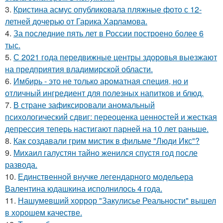
3.
Кристина асмус опубликовала пляжные фото с 12-
летней дочерью от Гарика Харламова.
4.
За последние пять лет в России построено более 6
тыс.
5.
С 2021 года передвижные центры здоровья выезжают
на предприятия владимирской области.
6.
Имбирь - это не только ароматная специя, но и
отличный ингредиент для полезных напитков и блюд.
7.
В стране зафиксировали аномальный
психологический сдвиг: переоценка ценностей и жесткая
депрессия теперь настигают парней на 10 лет раньше.
8.
Как создавали грим мистик в фильме "Люди Икс"?
9.
Михаил галустян тайно женился спустя год после
развода.
10.
Единственной внучке легендарного модельера
Валентина юдашкина исполнилось 4 года.
11.
Нашумевший хоррор "Закулисье Реальности" вышел
в хорошем качестве.