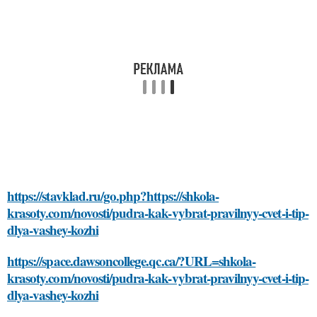
https://stavklad.ru/go.php?https://shkola-
krasoty.com/novosti/pudra-kak-vybrat-pravilnyy-cvet-i-tip-
dlya-vashey-kozhi
https://space.dawsoncollege.qc.ca/?URL=shkola-
krasoty.com/novosti/pudra-kak-vybrat-pravilnyy-cvet-i-tip-
dlya-vashey-kozhi