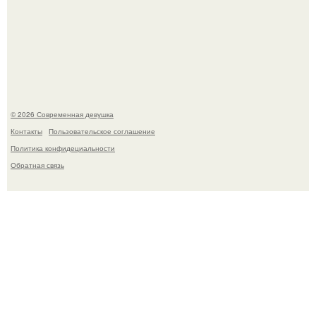
-"Пчела, пчела …".
© 2026 Современная девушка
Контакты
Пользовательское соглашение
Политика конфидециальности
Обратная связь