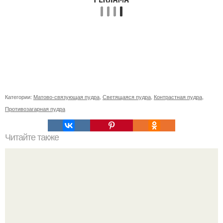
Категории:
Матово-связующая пудра
,
Светящаяся пудра
,
Контрастная пудра
,
Противозагарная пудра
Читайте также