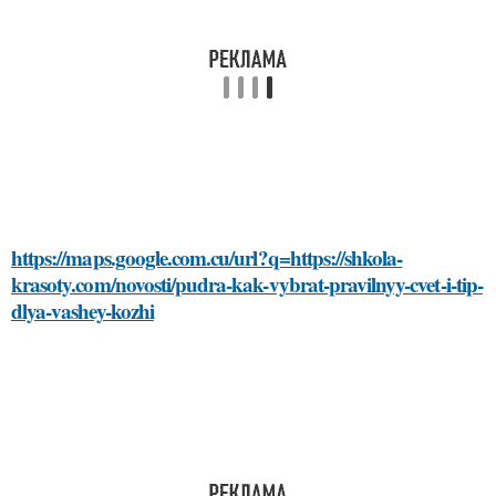
https://maps.google.com.cu/url?q=https://shkola-
krasoty.com/novosti/pudra-kak-vybrat-pravilnyy-cvet-i-tip-
dlya-vashey-kozhi