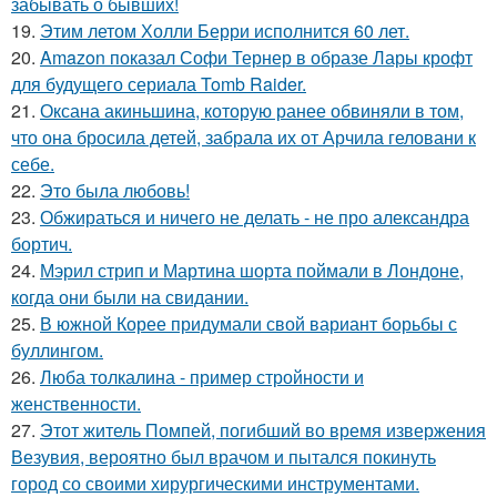
забывать о бывших!
19.
Этим летом Холли Берри исполнится 60 лет.
20.
Amazon показал Софи Тернер в образе Лары крофт
для будущего сериала Tomb Raider.
21.
Оксана акиньшина, которую ранее обвиняли в том,
что она бросила детей, забрала их от Арчила геловани к
себе.
22.
Это была любовь!
23.
Обжираться и ничего не делать - не про александра
бортич.
24.
Мэрил стрип и Мартина шорта поймали в Лондоне,
когда они были на свидании.
25.
В южной Корее придумали свой вариант борьбы с
буллингом.
26.
Люба толкалина - пример стройности и
женственности.
27.
Этот житель Помпей, погибший во время извержения
Везувия, вероятно был врачом и пытался покинуть
город со своими хирургическими инструментами.