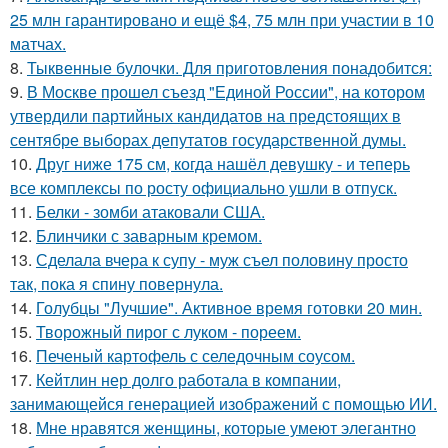
25 млн гарантировано и ещё $4, 75 млн при участии в 10
матчах.
8.
Тыквенные булочки. Для приготовления понадобится:
9.
В Москве прошел съезд "Единой России", на котором
утвердили партийных кандидатов на предстоящих в
сентябре выборах депутатов государственной думы.
10.
Друг ниже 175 см, когда нашёл девушку - и теперь
все комплексы по росту официально ушли в отпуск.
11.
Белки - зомби атаковали США.
12.
Блинчики с заварным кремом.
13.
Сделала вчера к супу - муж съел половину просто
так, пока я спину повернула.
14.
Голубцы "Лучшие". Активное время готовки 20 мин.
15.
Творожный пирог с луком - пореем.
16.
Печеный картофель с селедочным соусом.
17.
Кейтлин нер долго работала в компании,
занимающейся генерацией изображений с помощью ИИ.
18.
Мне нравятся женщины, которые умеют элегантно