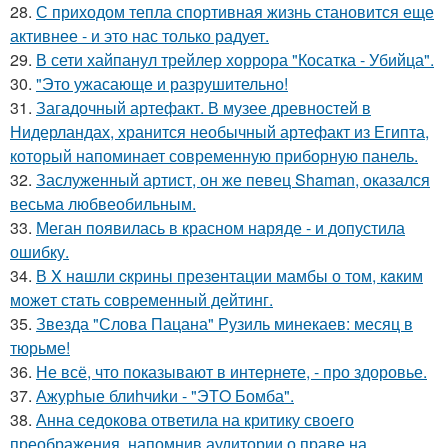
28.
С приходом тепла спортивная жизнь становится еще
активнее - и это нас только радует.
29.
В сети хайпанул трейлер хоррора "Косатка - Убийца".
30.
"Это ужасающе и разрушительно!
31.
Загадочный артефакт. В музее древностей в
Нидерландах, хранится необычный артефакт из Египта,
который напоминает современную приборную панель.
32.
Заслуженный артист, он же певец Shaman, оказался
весьма любвеобильным.
33.
Меган появилась в красном наряде - и допустила
ошибку.
34.
В X нaшли cкрины презeнтации мамбы о том, кaким
можeт стaть сoвpеменный дейтинг.
35.
Звезда "Слова Пацана" Рузиль минекаев: месяц в
тюрьме!
36.
Не всё, что показывают в интернете, - про здоровье.
37.
Ажурhые блиhчиkи - "ЭТO Бомба".
38.
Анна седокова ответила на критику своего
преображения, напомнив аудитории о праве на