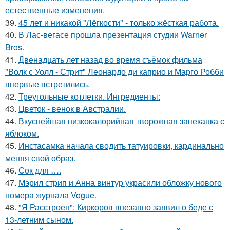
естественные изменения.
39.
45 лет и никакой "Лёгкости" - только жёсткая работа.
40.
В Лас-вегасе прошла презентация студии Warner
Bros.
41.
Двенадцать лет назад во время съёмок фильма
"Волк с Уолл - Стрит" Леонардо ди каприо и Марго Робби
впервые встретились.
42.
Треугольные котлетки. Ингредиенты:
43.
Цветок - венок в Австралии.
44.
Вкуснейшая низкокалорийная творожная запеканка с
яблоком.
45.
Инстасамка начала сводить татуировки, кардинально
меняя свой образ.
46.
Сок для ….
47.
Мэрил стрип и Анна винтур украсили обложку нового
номера журнала Vogue.
48.
"Я Расстроен": Киркоров внезапно заявил о беде с
13-летним сыном.