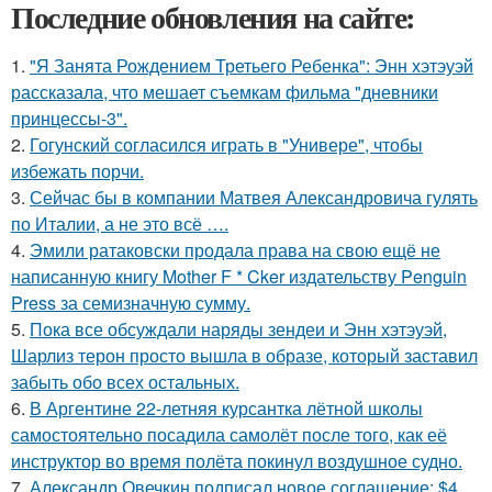
Последние обновления на сайте:
1.
"Я Занята Рождением Третьего Ребенка": Энн хэтэуэй
рассказала, что мешает съемкам фильма "дневники
принцессы-3".
2.
Гогунский согласился играть в "Универе", чтобы
избежать порчи.
3.
Сейчас бы в компании Матвея Александровича гулять
по Италии, а не это всё ….
4.
Эмили ратаковски продала права на свою ещё не
написанную книгу Mother F * Cker издательству Penguin
Press за семизначную сумму.
5.
Пока все обсуждали наряды зендеи и Энн хэтэуэй,
Шарлиз терон просто вышла в образе, который заставил
забыть обо всех остальных.
6.
В Аргентине 22-летняя курсантка лётной школы
самостоятельно посадила самолёт после того, как её
инструктор во время полёта покинул воздушное судно.
7.
Александр Овечкин подписал новое соглашение: $4,