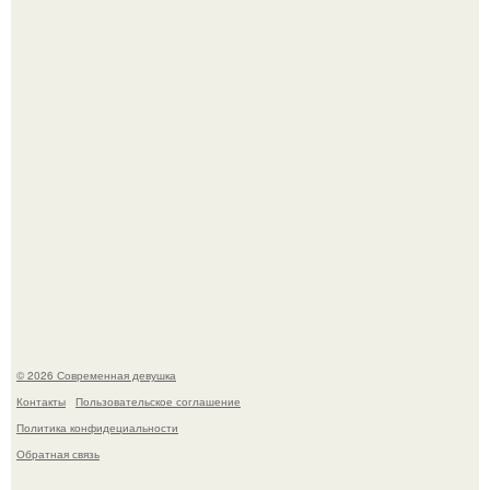
У юли Гаврилиной снова случился конфликт с комиком
Ильей Соболевым.
Рацион 1400 калорий.
© 2026 Современная девушка
Контакты
Пользовательское соглашение
Политика конфидециальности
Обратная связь