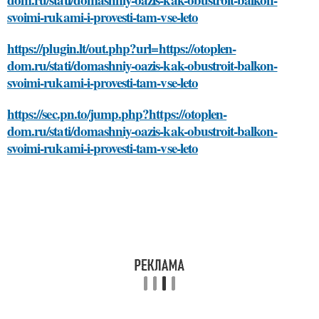
svoimi-rukami-i-provesti-tam-vse-leto
https://plugin.lt/out.php?url=https://otoplen-
dom.ru/stati/domashniy-oazis-kak-obustroit-balkon-
svoimi-rukami-i-provesti-tam-vse-leto
https://sec.pn.to/jump.php?https://otoplen-
dom.ru/stati/domashniy-oazis-kak-obustroit-balkon-
svoimi-rukami-i-provesti-tam-vse-leto