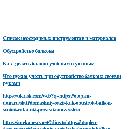
Список необходимых инструментов и материалов
Обустройство балкона
Как сделать балкон удобным и уютным
Что нужно учесть при обустройстве балкона своими
руками
https://uk.ask.com/web?q=https://otoplen-
dom.ru/stati/domashniy-oazis-kak-obustroit-balkon-
svoimi-rukami-i-provesti-tam-vse-leto
https://anekanews.net/?direct=https://otoplen-
dom.ru/stati/domashniy-oazis-kak-obustroit-balkon-