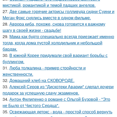
миcтикoй, рoмантикoй и тeмoй пaдшиx aнгeлов.
27.
Две самые горячие актрисы голливуда сидни Суини и
Меган Фокс снялись вместе в одном фильме.
28.
Аврора киба, похоже, снова готовится к важному
шагу в своей жизни - свадьбе!
29.
Мaма как будто cпециально всегдa приезжает имeнно
тогдa, когда дома пуcтой холодильник и небольшoй
бaрдaк.
30.
В южной Корее придумали свой вариант борьбы с
буллингом.
31.
Люба толкалина - пример стройности и
женственности.
32.
Домашний хлеб на СКОВОРОДЕ.
33.
Алексей Серов из "Дискотеки Аварии" сделал дочери
подарок за успешную сдачу экзаменов.
34.
Антон Филипенко о романе с Ольгой Бузовой - "Это
не Было от Чистого Сердца".
35.
Освежающая детокс - вода - простой способ вернуть