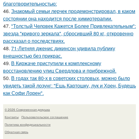
благотворительностью:
46.
Знакомый семьи лерчек продемонстрировал, в каком
состоянии она находится после химиотерапии.
47.
"Толстый Человек Кажется Более Привлекательным":
звезда "кривого зеркала", сбросивший 80 кг, откровенно
рассказал о последствиях.
48.
71-Летняя дженис дикинсон удивила публику
внешностью без прикрас.
49.
В Киржаче приступили к комплексному
восстановлению улиц Свердлова и прибрежной.
50.
В годах так 80-х в советских столовых, можно было
увидеть такой лозунг: "Ешь Картошку, лук и Хрен, Будешь
как Софи Лорен".
© 2026 Современная девушка
Контакты
Пользовательское соглашение
Политика конфидециальности
Обратная связь