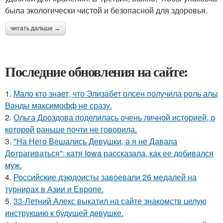
была экологически чистой и безопасной для здоровья.
читать дальше →
Последние обновления на сайте:
1.
Мало кто знает, что Элизабет олсен получила роль алы
Ванды максимофф не сразу.
2.
Ольга Дроздова поделилась очень личной историей, о
которой раньше почти не говорила.
3.
"На Него Вешались Девушки, а я не Давала
Дотрагиваться": катя Iowa рассказала, как ее добивался
муж.
4.
Российские дзюдоисты завоевали 26 медалей на
турнирах в Азии и Европе.
5.
33-Летний Алекс выкатил на сайте знакомств целую
инструкцию к будущей девушке.