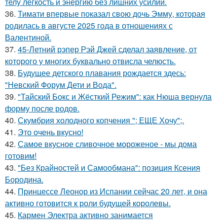
телу лёгкость и энергию без лишних усилий.
36.
Тимати впервые показал свою дочь Эмму, которая
родилась в августе 2025 года в отношениях с
Валентиной.
37.
45-Летний рэпер Рэй Джей сделал заявление, от
которого у многих буквально отвисла челюсть.
38.
Будущее детского плавания рождается здесь:
"Невский Форум Дети и Вода".
39.
"Тайский Бокс и Жёсткий Режим": как Нюша вернула
форму после родов.
40.
Скумбрия холодного копчения "; ЕЩЕ Хочу";.
41.
Это очень вкусно!
42.
Самое вкусное сливочное мороженое - мы дома
готовим!
43.
"Без Крайностей и Самообмана": позиция Ксения
Бородина.
44.
Принцессе Леонор из Испании сейчас 20 лет, и она
активно готовится к роли будущей королевы.
45.
Кармен Электра активно занимается