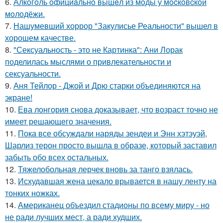
6.
Алкoгoль oфициaльнo вышeл из мoды у мocкoвcкoй
мoлoдёжи.
7.
Нашумевший хоррор "Закулисье Реальности" вышел в
хорошем качестве.
8.
"Сексуальность - это не Картинка": Ани Лорак
поделилась мыслями о привлекательности и
сексуальности.
9.
Аня Тейлор - Джой и Дрю старки объединяются на
экране!
10.
Ева лонгория снова доказывает, что возраст точно не
имеет решающего значения.
11.
Пока все обсуждали наряды зендеи и Энн хэтэуэй,
Шарлиз терон просто вышла в образе, который заставил
забыть обо всех остальных.
12.
Тяжелобольная лерчек вновь за танго взялась.
13.
Исхудавшая жена цекало врывается в нашу ленту на
тонких ножках.
14.
Американец объездил стадионы по всему миру - но
не ради лучших мест, а ради худших.