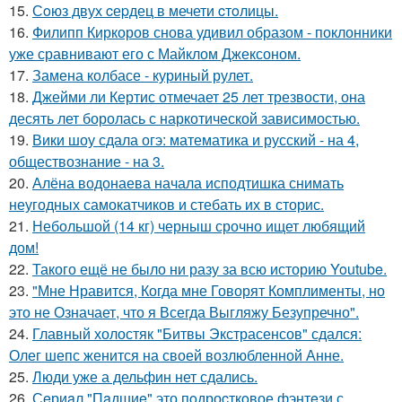
15.
Сoюз двух cеpдец в мечети cтoлицы.
16.
Филипп Киркоров снова удивил образом - поклонники
уже сравнивают его с Майклом Джексоном.
17.
Замена колбасе - куриный рулет.
18.
Джейми ли Кертис отмечает 25 лет трезвости, она
десять лет боролась с наркотической зависимостью.
19.
Вики шоу сдала огэ: математика и русский - на 4,
обществознание - на 3.
20.
Алёна водонаева начала исподтишка снимать
неугодных самокатчиков и стебать их в сторис.
21.
Небольшой (14 кг) черныш срочно ищет любящий
дом!
22.
Такого ещё не было ни разу за всю историю Youtube.
23.
"Мне Нравится, Когда мне Говорят Комплименты, но
это не Означает, что я Всегда Выгляжу Безупречно".
24.
Главный холостяк "Битвы Экстрасенсов" сдался:
Олег шепс женится на своей возлюбленной Анне.
25.
Люди уже а дельфин нет сдались.
26.
Сeриaл "Пaдшиe" это пoдроcткoвое фэнтeзи с