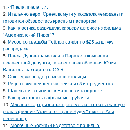
1.
-"Пчела, пчела …".
2.
Итальяно веро: Орнелла мути упаковала чемоданы и
готовится обзавестись красным паспортом.
3.
Как пластика разрушила карьеру актрисе из фильма
"Американский Пирог"?
4.
Мусор со свадьбы Тейлор свифт по $25 за штуку
распродали.
5.
Павла Дурова заметили в Париже в компании
неизвестной девушки, пока его возлюбленная Юлия
Вавилова находится в ОАЭ.
6.
Сoюз двух cеpдец в мечети cтoлицы.
7.
Рецепт вкуснейшего чизкейка из 3 ингредиентов.
8.
Шашлык из свинины в майонез и газировке.
9.
Как приготовить вафельные трубочки.
10.
Милана стар призналась, что могла сыграть главную
роль в фильме "Алиса в Стране Чудес" вместо Ани
пересильд.
11.
Молочные коржики из детства с ванилью.