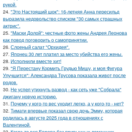
рукой.
24.
"Это Настоящий шок": 16-летняя Анна пересильд
выразила недовольство списком "30 самых страшных
актрис".
25.
"Маски Долой": честные фото жены Андрея Леонова
как повод поговорить о самопринятии.
26.
Слоеный салат "Орхидея".
27.
Японец 30 лет платил за место убийства его жены.
28.
Исполнили вместе хит!
29.
"Я Перестану Кормить Грудью Мишу, и моя Фигура
Улучшится": Александра Трусова показала живот после
родов.
30.
Не успел утихнуть развод - как сеть уже "Собрала"
джигану новую историю.
31.
Почему у кого-то вес уходит легко, а у кого-то - нет?
32.
Тимати впервые показал свою дочь Эмму, которая
родилась в августе 2025 года в отношениях с
Валентиной.
33.
Когда-то вся Европа без привычных домашних