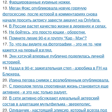
12.
Фаршированные куриные ножки.
13.
Меган Фокс опубликовала новую горячую
фотосессию, после которой в комментариях снова
начали просить актрису завести аккаунт на Onlyfans.
14.
В России растет качество жизни в деревнях и селах.
15.
Не бойтесь, это просто кошки - оборотни.
16.
Помните лихие 90-е и группу "Кар - Мэн"?
17.
То, что вы видите на фотографии, - это не то, чем
кажется на первый взгляд.
18.
Энн хэтэуэй впервые публично поделилась личной
историей.
19.
Назад в 90-е: зажигательная степ - аэробика в FH на
Блюхера.
20.
Ирина пегова снимок с возлюбленным опубликовала.
21.
С приходом тепла спортивная жизнь становится еще
активнее - и это нас только радует.
22.
В сети активно обсуждают идеальный актерский
состав в адаптации мультфильма - звереполис.
23.
Одуванчик - настоящий эликсир, который всегда под