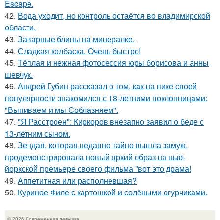
Escape.
42.
Вода уходит, но контроль остаётся во владимирской
области.
43.
Заварные блины на минералке.
44.
Сладкая колбаска. Очень быстро!
45.
Тёплая и нежная фотосессия юры борисова и анны
шевчук.
46.
Андрей Губин рассказал о том, как на пике своей
популярности знакомился с 18-летними поклонницами:
"Выпиваем и мы Соблазняем".
47.
"Я Расстроен": Киркоров внезапно заявил о беде с
13-летним сыном.
48.
Зендая, которая недавно тайно вышла замуж,
продемонстрировала новый яркий образ на нью-
йоркской премьере своего фильма "вот это драма!
49.
Аппетитная или располневшая?
50.
Куриное Филе с картошкой и солёными огурчиками.
© 2026 Современная девушка