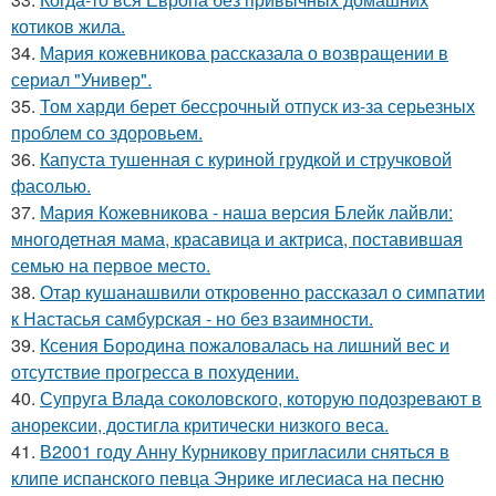
котиков жила.
34.
Мария кожевникова рассказала о возвращении в
сериал "Универ".
35.
Том харди берет бессрочный отпуск из-за серьезных
проблем со здоровьем.
36.
Капуста тушенная с куриной грудкой и стручковой
фасолью.
37.
Мария Кожевникова - наша версия Блейк лайвли:
многодетная мама, красавица и актриса, поставившая
семью на первое место.
38.
Отар кушанашвили откровенно рассказал о симпатии
к Настасья самбурская - но без взаимности.
39.
Ксения Бородина пожаловалась на лишний вес и
отсутствие прогресса в похудении.
40.
Супруга Влада соколовского, которую подозревают в
анорексии, достигла критически низкого веса.
41.
В2001 году Анну Курникову пригласили сняться в
клипе испанского певца Энрике иглесиаса на песню